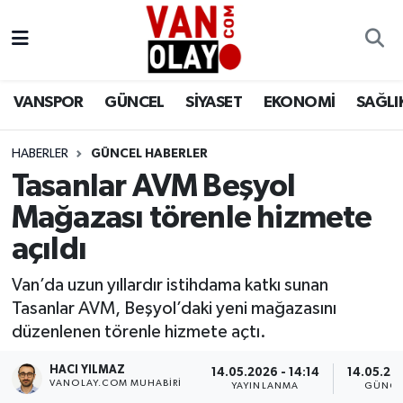
Vanspor
Van Nöbetçi Eczaneler
VANSPOR
GÜNCEL
SİYASET
EKONOMİ
SAĞLI
Güncel
Van Hava Durumu
HABERLER
GÜNCEL HABERLER
Siyaset
Van Namaz Vakitleri
Tasanlar AVM Beşyol
Ekonomi
Van Trafik Yoğunluk Haritası
Mağazası törenle hizmete
açıldı
Sağlık
Süper Lig Puan Durumu ve Fikstür
Van’da uzun yıllardır istihdama katkı sunan
Eğitim
Tüm Manşetler
Tasanlar AVM, Beşyol’daki yeni mağazasını
düzenlenen törenle hizmete açtı.
Bilim & Teknoloji
Son Dakika Haberleri
HACI YILMAZ
14.05.2026 - 14:14
14.05.202
VANOLAY.COM MUHABIRI
YAYINLANMA
GÜNCE
Dünya
Haber Arşivi