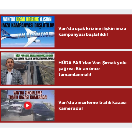
Van’da uçak krizine ilişkin imza
kampanyası başlatıldı!
HÜDA PAR’dan Van-Şırnak yolu
çağrısı: Bir an önce
tamamlanmalı!
Van’da zincirleme trafik kazası
kamerada!