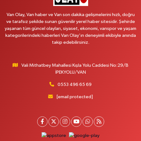
MAHMUDİYE MAH.ATATÜRK CAD.NO:17B
Van Olay, Van haber ve Van son dakika gelişmelerini hızlı, doğru
0 (531) 621 69 65
Yol Tarifi Al
ve tarafsız şekilde sunan güvenilir yerel haber sitesidir. Şehirde
yaşanan tüm güncel olayları, siyaset, ekonomi, vanspor ve yaşam
Onay Eczanesi
kategorilerindeki haberleri Van Olay’ın deneyimli ekibiyle anında
MERAŞEL FEVZİ ÇAKMAK CAD. KÜLTÜR SARAYI KIZILAY KAN MERKEZİ
takip edebilirsiniz.
KARŞISI DIŞ KAPI NO:25B
0 (432) 212 66 67
Yol Tarifi Al
Vali Mithatbey Mahallesi Kışla Yolu Caddesi No:29/B
Yenı Derman Eczanesi
İPEKYOLU/VAN
Hatuniye Mah. Özel Akdamar Hastanesi Karşısı Güven Evleri A.Blok No:7
Akdamar Hastanesi Acil yanı. İpekyolu. Hatuniye mahallesi terzioğlu, Eski
0553 496 65 69
ikinisan kedili kavşağı, 65100 Ipekyolu Van
[email protected]
0 (432) 216 14 84
Yol Tarifi Al
Hayat Eczanesi
Kışla Mah.Çınarlı Cad.1038 Sk.No:93 3-4
0 (432) 354 37 36
Yol Tarifi Al