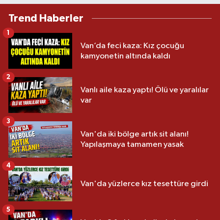
Trend Haberler
1
Van’da feci kaza: Kız çocuğu
kamyonetin altında kaldı
2
Vanlı aile kaza yaptı! Ölü ve yaralılar
var
3
Van'da iki bölge artık sit alanı!
Yapılaşmaya tamamen yasak
4
Van'da yüzlerce kız tesettüre girdi
5