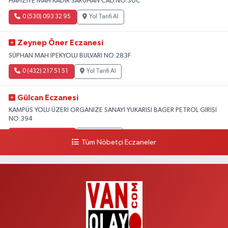
HAFIZİYE MAH.KADİR SARUHAN CAD.NO:30C
0 (530) 093 32 95
Yol Tarifi Al
Zeynep Öner Eczanesi
SÜPHAN MAH.İPEKYOLU BULVARI NO:283F
0 (432) 217 51 51
Yol Tarifi Al
Gülcan Eczanesi
KAMPÜS YOLU ÜZERİ ORGANİZE SANAYİ YUKARISI BAGER PETROL GİRİŞİ
NO:394
0 (533) 348 25 87
Yol Tarifi Al
Tüm Nöbetçi Eczaneler
Lütfiye Hanım Eczanesi
BAHÇİVAN MAH.15 TEMMUZ ŞEHİTLERİ CAD.NO:36B ÖZEL LOKMAN
HEKİM HASTANESİ ACİL KARŞISI
0 (501) 048 96 88
Yol Tarifi Al
Emek Eczanesi