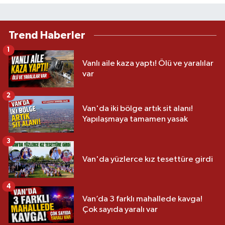
Trend Haberler
1
Vanlı aile kaza yaptı! Ölü ve yaralılar
var
2
Van'da iki bölge artık sit alanı!
Yapılaşmaya tamamen yasak
3
Van'da yüzlerce kız tesettüre girdi
4
Van’da 3 farklı mahallede kavga!
Çok sayıda yaralı var