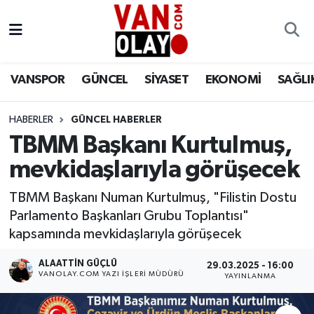
Vanspor
Van Nöbetçi Eczaneler
VANSPOR
GÜNCEL
SİYASET
EKONOMİ
SAĞLI
Güncel
Van Hava Durumu
HABERLER
GÜNCEL HABERLER
Siyaset
Van Namaz Vakitleri
TBMM Başkanı Kurtulmuş,
Ekonomi
Van Trafik Yoğunluk Haritası
mevkidaşlarıyla görüşecek
Sağlık
Süper Lig Puan Durumu ve Fikstür
TBMM Başkanı Numan Kurtulmuş, "Filistin Dostu
Parlamento Başkanları Grubu Toplantısı"
Eğitim
Tüm Manşetler
kapsamında mevkidaşlarıyla görüşecek
ALAATTIN GÜÇLÜ
29.03.2025 - 16:00
Bilim & Teknoloji
Son Dakika Haberleri
VANOLAY.COM YAZI İŞLERI MÜDÜRÜ
YAYINLANMA
Dünya
Haber Arşivi