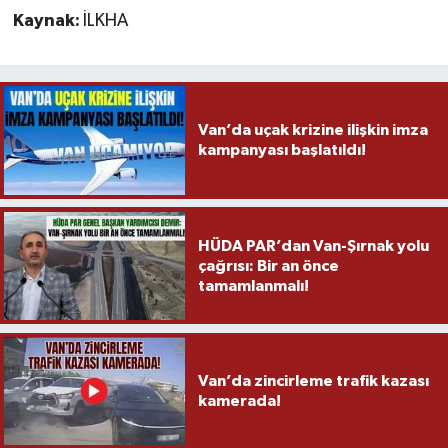
Kaynak:
İLKHA
Van’da uçak krizine ilişkin imza
kampanyası başlatıldı!
HÜDA PAR’dan Van-Şırnak yolu
çağrısı: Bir an önce
tamamlanmalı!
Van’da zincirleme trafik kazası
kamerada!