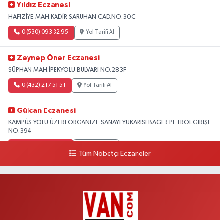
Yıldız Eczanesi
HAFIZİYE MAH.KADİR SARUHAN CAD.NO:30C
0 (530) 093 32 95
Yol Tarifi Al
Zeynep Öner Eczanesi
SÜPHAN MAH.İPEKYOLU BULVARI NO:283F
0 (432) 217 51 51
Yol Tarifi Al
Gülcan Eczanesi
KAMPÜS YOLU ÜZERİ ORGANİZE SANAYİ YUKARISI BAGER PETROL GİRİŞİ
NO:394
0 (533) 348 25 87
Yol Tarifi Al
Tüm Nöbetçi Eczaneler
Lütfiye Hanım Eczanesi
BAHÇİVAN MAH.15 TEMMUZ ŞEHİTLERİ CAD.NO:36B ÖZEL LOKMAN
HEKİM HASTANESİ ACİL KARŞISI
0 (501) 048 96 88
Yol Tarifi Al