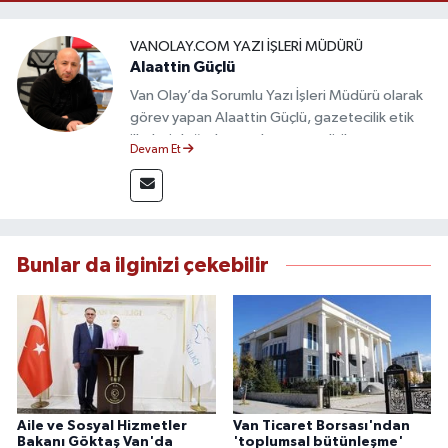
VANOLAY.COM YAZI İŞLERI MÜDÜRÜ
Alaattin Güçlü
Van Olay’da Sorumlu Yazı İşleri Müdürü olarak
görev yapan Alaattin Güçlü, gazetecilik etik
ilkeleri doğrultusunda yayın politikasının
Devam Et
oluşturulması ve editoryal sürecin
yönetiminden sorumludur. Yerel ve ulusal
gündemi yakından takip eden Güçlü, tarafsız,
güvenilir ve nitelikli haberlerin okuyuculara
doğru ve hızlı şekilde ulaştırılmasına öncülük
Bunlar da ilginizi çekebilir
etmektedir.
Aile ve Sosyal Hizmetler
Van Ticaret Borsası'ndan
Bakanı Göktaş Van'da
'toplumsal bütünleşme'