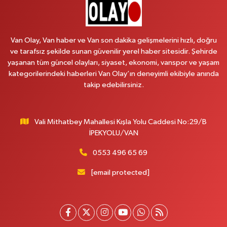
Emek Eczanesi
MAHMUDİYE MAH.ATATÜRK CAD.NO:17B
Van Olay, Van haber ve Van son dakika gelişmelerini hızlı, doğru
0 (531) 621 69 65
Yol Tarifi Al
ve tarafsız şekilde sunan güvenilir yerel haber sitesidir. Şehirde
yaşanan tüm güncel olayları, siyaset, ekonomi, vanspor ve yaşam
Onay Eczanesi
kategorilerindeki haberleri Van Olay’ın deneyimli ekibiyle anında
MERAŞEL FEVZİ ÇAKMAK CAD. KÜLTÜR SARAYI KIZILAY KAN MERKEZİ
takip edebilirsiniz.
KARŞISI DIŞ KAPI NO:25B
0 (432) 212 66 67
Yol Tarifi Al
Vali Mithatbey Mahallesi Kışla Yolu Caddesi No:29/B
Yenı Derman Eczanesi
İPEKYOLU/VAN
Hatuniye Mah. Özel Akdamar Hastanesi Karşısı Güven Evleri A.Blok No:7
Akdamar Hastanesi Acil yanı. İpekyolu. Hatuniye mahallesi terzioğlu, Eski
0553 496 65 69
ikinisan kedili kavşağı, 65100 Ipekyolu Van
[email protected]
0 (432) 216 14 84
Yol Tarifi Al
Hayat Eczanesi
Kışla Mah.Çınarlı Cad.1038 Sk.No:93 3-4