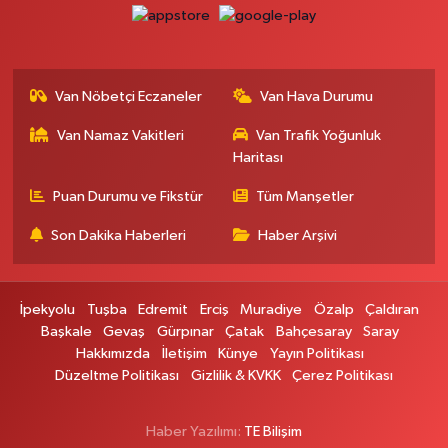
0 (432) 354 37 36
Yol Tarifi Al
Erdoğan Eczanesi
SEREFIYE MAHALLE URARTU SOKAK ESKİ İSTANBUL HAST. KRŞ. NO:6 B
Van Nöbetçi Eczaneler
Van Hava Durumu
0 (432) 215 82 65
Yol Tarifi Al
Van Namaz Vakitleri
Van Trafik Yoğunluk
Haritası
Derman Eczanesi
BAHÇELİEVLER MAH.MUSLİH GÖRENTAŞ BULVARI NO:57Çağdaş fırının
Puan Durumu ve Fikstür
Tüm Manşetler
karşısı
Son Dakika Haberleri
Haber Arşivi
0 (501) 322 00 65
Yol Tarifi Al
Yenı Sıfa Eczanesi
İpekyolu
Tuşba
Edremit
Erciş
Muradiye
Özalp
Çaldıran
VANYOLU CADDESİ NO:42
Başkale
Gevaş
Gürpınar
Çatak
Bahçesaray
Saray
0 (532) 689 22 50
Yol Tarifi Al
Hakkımızda
İletişim
Künye
Yayın Politikası
Düzeltme Politikası
Gizlilik & KVKK
Çerez Politikası
Doğa Eczanesi
YENİŞEHİR MAH.HASTANE CAD.DIŞ KAPI NO:37
Haber Yazılımı:
TE Bilişim