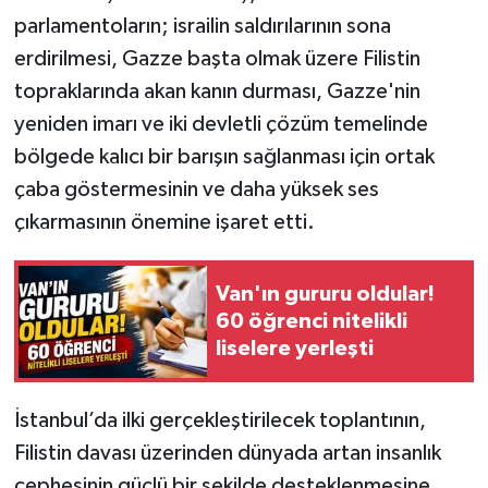
parlamentoların; israilin saldırılarının sona
erdirilmesi, Gazze başta olmak üzere Filistin
topraklarında akan kanın durması, Gazze'nin
yeniden imarı ve iki devletli çözüm temelinde
bölgede kalıcı bir barışın sağlanması için ortak
çaba göstermesinin ve daha yüksek ses
çıkarmasının önemine işaret etti.
Van'ın gururu oldular!
60 öğrenci nitelikli
liselere yerleşti
İstanbul’da ilki gerçekleştirilecek toplantının,
Filistin davası üzerinden dünyada artan insanlık
cephesinin güçlü bir şekilde desteklenmesine