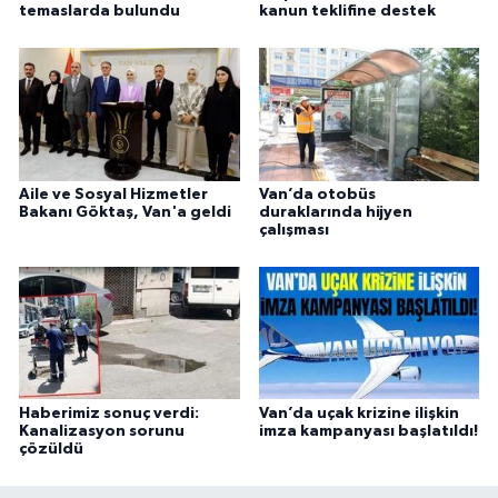
temaslarda bulundu
kanun teklifine destek
Aile ve Sosyal Hizmetler
Van’da otobüs
Bakanı Göktaş, Van'a geldi
duraklarında hijyen
çalışması
Haberimiz sonuç verdi:
Van’da uçak krizine ilişkin
Kanalizasyon sorunu
imza kampanyası başlatıldı!
çözüldü