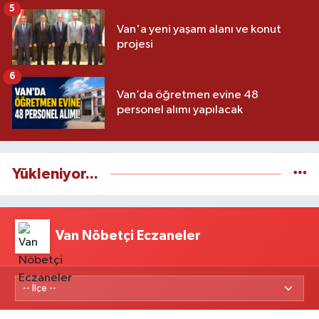
5
Van'a yeni yaşam alanı ve konut
projesi
6
Van’da öğretmen evine 48
personel alımı yapılacak
Yükleniyor...
Van Nöbetçi Eczaneler