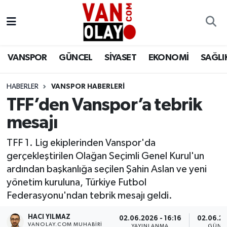
Vanspor
Van Nöbetçi Eczaneler
VANSPOR
GÜNCEL
SİYASET
EKONOMİ
SAĞLI
Güncel
Van Hava Durumu
HABERLER
VANSPOR HABERLERİ
Siyaset
Van Namaz Vakitleri
TFF’den Vanspor’a tebrik
Ekonomi
Van Trafik Yoğunluk Haritası
mesajı
Sağlık
Süper Lig Puan Durumu ve Fikstür
TFF 1. Lig ekiplerinden Vanspor'da
gerçekleştirilen Olağan Seçimli Genel Kurul'un
Eğitim
Tüm Manşetler
ardından başkanlığa seçilen Şahin Aslan ve yeni
yönetim kuruluna, Türkiye Futbol
Bilim & Teknoloji
Son Dakika Haberleri
Federasyonu'ndan tebrik mesajı geldi.
HACI YILMAZ
Dünya
Haber Arşivi
02.06.2026 - 16:16
02.06.20
VANOLAY.COM MUHABIRI
YAYINLANMA
GÜNC