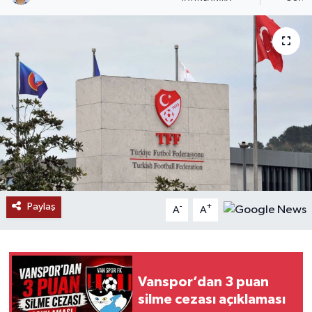
RESMİ İLANLAR
Paylaş
-
+
A
A
Vanspor’dan 3 puan
silme cezası açıklaması