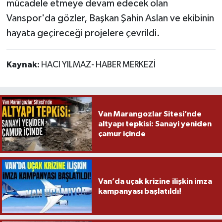
mücadele etmeye devam edecek olan
Vanspor'da gözler, Başkan Şahin Aslan ve ekibinin
hayata geçireceği projelere çevrildi.
Kaynak:
HACI YILMAZ- HABER MERKEZİ
Van Marangozlar Sitesi’nde
altyapı tepkisi: Sanayi yeniden
çamur içinde
Van’da uçak krizine ilişkin imza
kampanyası başlatıldı!