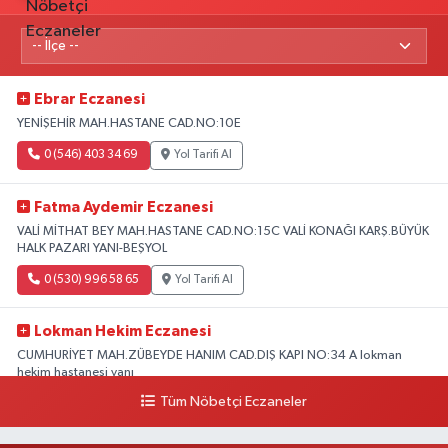
Ebrar Eczanesi
YENİŞEHİR MAH.HASTANE CAD.NO:10E
0 (546) 403 34 69
Yol Tarifi Al
Fatma Aydemir Eczanesi
VALİ MİTHAT BEY MAH.HASTANE CAD.NO:15C VALİ KONAĞI KARŞ.BÜYÜK
HALK PAZARI YANI-BEŞYOL
0 (530) 996 58 65
Yol Tarifi Al
Lokman Hekim Eczanesi
CUMHURİYET MAH.ZÜBEYDE HANIM CAD.DIŞ KAPI NO:34 A lokman
hekim hastanesi yanı
Tüm Nöbetçi Eczaneler
0 (432) 503 93 23
Yol Tarifi Al