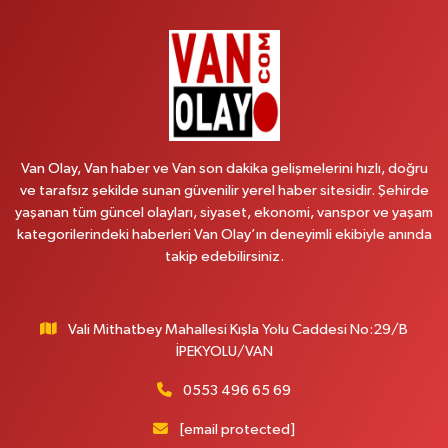
Hekimoğlu Eczanesi
Vanyolu Caddesi Yeni Diş Hastanesi Yanı NO:102F
0 (541) 147 65 65
Yol Tarifi Al
Koç Eczanesi
Cumhuriyet Mahallesi, Konak Sokak No:6 Gürpınar Van
Van Olay, Van haber ve Van son dakika gelişmelerini hızlı, doğru
0 (530) 442 24 65
Yol Tarifi Al
ve tarafsız şekilde sunan güvenilir yerel haber sitesidir. Şehirde
yaşanan tüm güncel olayları, siyaset, ekonomi, vanspor ve yaşam
Yiğit Eczanesi
kategorilerindeki haberleri Van Olay’ın deneyimli ekibiyle anında
Hatuniye Mahallesi, Asmin Sokak No:3 A İpekyolu Van
takip edebilirsiniz.
0 (432) 217 11 10
Yol Tarifi Al
Vali Mithatbey Mahallesi Kışla Yolu Caddesi No:29/B
Akdağ Eczanesi
İPEKYOLU/VAN
Süphan Mahallesi, İpekyolu Caddesi No:283 G Edremit Van
0 (542) 378 02 68
Yol Tarifi Al
0553 496 65 69
[email protected]
Ozan Eczanesi