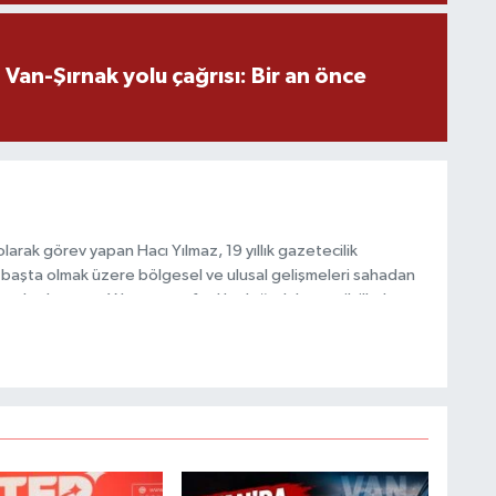
H
V
an-Şırnak yolu çağrısı: Bir an önce
C
V
arak görev yapan Hacı Yılmaz, 19 yıllık gazetecilik
başta olmak üzere bölgesel ve ulusal gelişmeleri sahadan
e katkı sunan Yılmaz, tarafsızlık, doğruluk ve etik ilkeler
A
e kamuoyunu güvenilir kaynaklara dayalı olarak