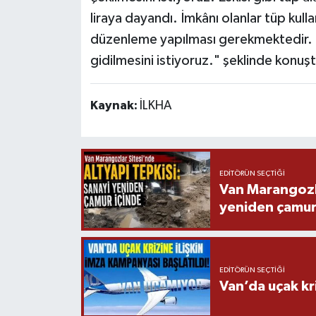
liraya dayandı. İmkânı olanlar tüp kull
düzenleme yapılması gerekmektedir. B
gidilmesini istiyoruz." şeklinde konuş
Kaynak:
İLKHA
EDITÖRÜN SEÇTIĞI
Van Marangozla
yeniden çamur
EDITÖRÜN SEÇTIĞI
Van’da uçak kri