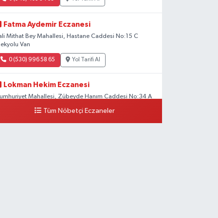
Fatma Aydemir Eczanesi
ali Mithat Bey Mahallesi, Hastane Caddesi No:15 C
pekyolu Van
0 (530) 996 58 65
Yol Tarifi Al
Lokman Hekim Eczanesi
umhuriyet Mahallesi, Zübeyde Hanım Caddesi No:34 A
pekyolu Van
Tüm Nöbetçi Eczaneler
0 (432) 503 93 23
Yol Tarifi Al
Hekimoğlu Eczanesi
anyolu Mahallesi, Kara Yusuf Bey Bulvarı No:102 F Erciş
an
0 (541) 147 65 65
Yol Tarifi Al
Koç Eczanesi
umhuriyet Mahallesi, Konak Sokak No:6 Gürpınar Van