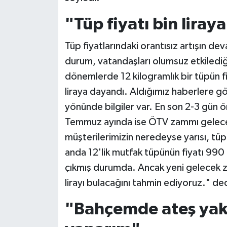
"Tüp fiyatı bin liray
Tüp fiyatlarındaki orantısız artışın de
durum, vatandaşları olumsuz etkilediği
dönemlerde 12 kilogramlık bir tüpün f
liraya dayandı. Aldığımız haberlere gö
yönünde bilgiler var. En son 2-3 gün ön
Temmuz ayında ise ÖTV zammı geleceği
müşterilerimizin neredeyse yarısı, tüp
anda 12'lik mutfak tüpünün fiyatı 990 l
çıkmış durumda. Ancak yeni gelecek za
lirayı bulacağını tahmin ediyoruz." de
"Bahçemde ateş yak