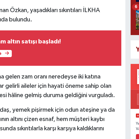
6
an Özkan, yaşadıkları sıkıntıları İLKHA
rıda bulundu.
 altın satışı başladı!
Y
e
ına gelen zam oranı neredeyse iki katına
r gelirli aileler için hayati öneme sahip olan
esi hâline gelmiş duruma geldiğini vurguladı.
daş, yemek pişirmek için odun ateşine ya da
ın altını çizen esnaf, hem müşteri kaybı
Y
da sıkıntılarla karşı karşıya kaldıklarını
V