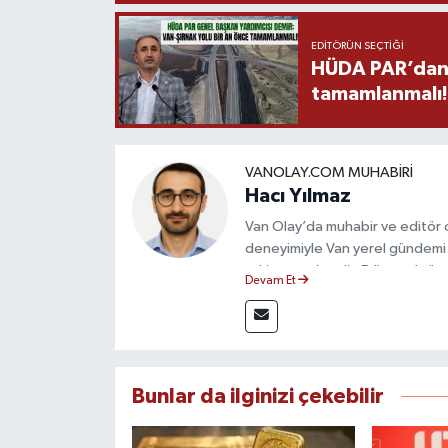
EDITÖRÜN SEÇTIĞI
HÜDA PAR’dan V
tamamlanmalı!
VANOLAY.COM MUHABIRI
Hacı Yılmaz
Van Olay’da muhabir ve editör ol
deneyimiyle Van yerel gündemi 
takip etmektedir. Editoryal sürec
Devam Et
çerçevesinde ürettiği haberlerl
bilgilendirmektedir.
Bunlar da ilginizi çekebilir