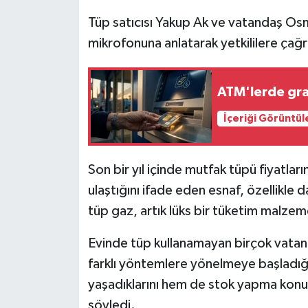
Tüp satıcısı Yakup Ak ve vatandaş Osm
mikrofonuna anlatarak yetkililere çağ
ATM'lerde gram
İçeriği Görüntül
Son bir yıl içinde mutfak tüpü fiyatlar
ulaştığını ifade eden esnaf, özellikle da
tüp gaz, artık lüks bir tüketim malzem
Evinde tüp kullanamayan birçok vatan
farklı yöntemlere yönelmeye başladığın
yaşadıklarını hem de stok yapma konusun
söyledi.