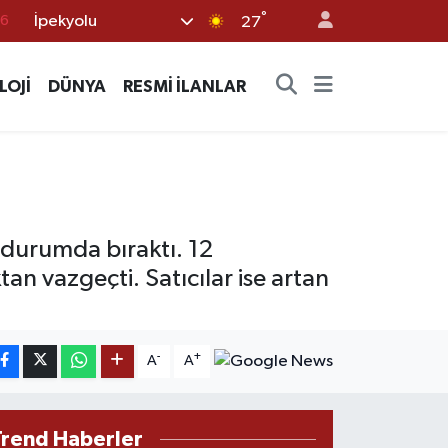
°
İpekyolu
17
27
01
LOJİ
DÜNYA
RESMİ İLANLAR
02
44
4
76
r durumda bıraktı. 12
an vazgeçti. Satıcılar ise artan
-
+
A
A
Trend Haberler