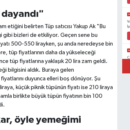
a dayandı"
V
vam etiğini belirten Tüp satıcısı Yakup Ak "Bu
İ
 gibi bizleri de etkiliyor. Geçen sene bu
iyatı 500-550 lirayken, şu anda neredeyse bin
re, tüp fiyatlarının daha da yükseleceği
C
ce tüp fiyatlarına yaklaşık 20 lira zam geldi.
İ
 bilgisini aldık. Buraya gelen
 fiyatlarını duyunca elleri boş dönüyor. Şu
iraya, küçük piknik tüpünün fiyatı ise 210 liraya
V
mla birlikte büyük tüpün fiyatının bin 100
V
di.
ar, öyle yemeğimi
C