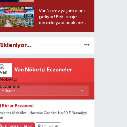
Van'a dev yaşam alanı
geliyor! Peki proje
nerede yapılacak, ne
zaman başlayacak?
ükleniyor...
Van Nöbetçi Eczaneler
Ebrar Eczanesi
enişehir Mahallesi, Hastane Caddesi No:10 E Muradiye
an
0 (546) 403 34 69
Yol Tarifi Al