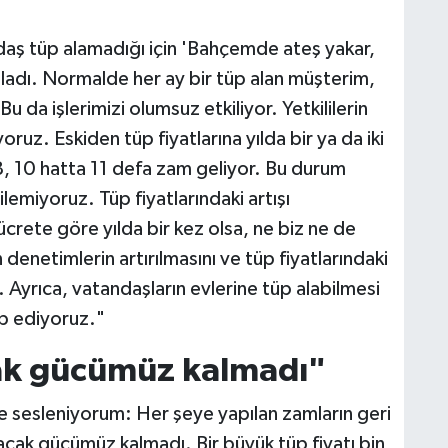
daş tüp alamadığı için 'Bahçemde ateş yakar,
adı. Normalde her ay bir tüp alan müşterim,
u da işlerimizi olumsuz etkiliyor. Yetkililerin
H
oruz. Eskiden tüp fiyatlarına yılda bir ya da iki
 8, 10 hatta 11 defa zam geliyor. Bu durum
lemiyoruz. Tüp fiyatlarındaki artışı
S
crete göre yılda bir kez olsa, ne biz ne de
V
denetimlerin artırılmasını ve tüp fiyatlarındaki
. Ayrıca, vatandaşların evlerine tüp alabilmesi
lep ediyoruz."
S
V
acak gücümüz kalmadı"
e sesleniyorum: Her şeye yapılan zamların geri
alacak gücümüz kalmadı. Bir büyük tüp fiyatı bin