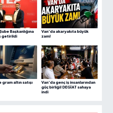
Şube Başkanlığına
Van'da akaryakıta büyük
 getirildi
zam!
gram altın satışı
Van'da genç iş insanlarından
güç birliği! DEGİAT sahaya
indi