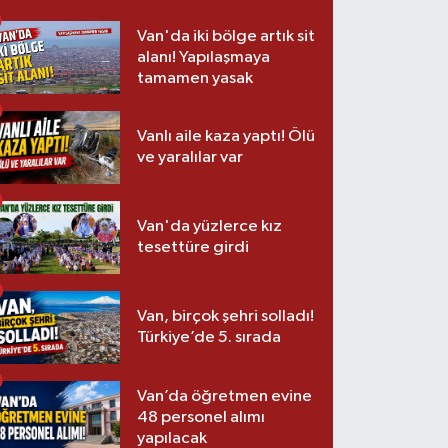
Van'da iki bölge artık sit
alanı! Yapılaşmaya
tamamen yasak
Vanlı aile kaza yaptı! Ölü
ve yaralılar var
Van'da yüzlerce kız
tesettüre girdi
Van, birçok şehri solladı!
Türkiye’de 5. sırada
Van’da öğretmen evine
48 personel alımı
yapılacak