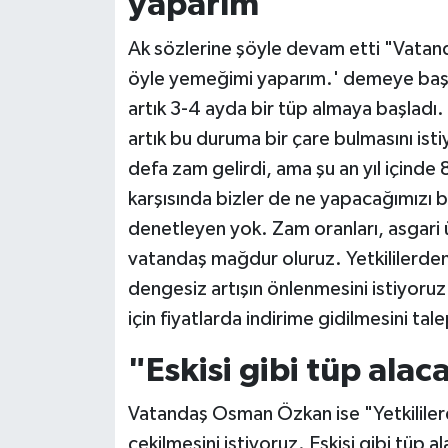
yaparım"
Ak sözlerine şöyle devam etti "Vatan
öyle yemeğimi yaparım.' demeye başl
artık 3-4 ayda bir tüp almaya başladı. B
artık bu duruma bir çare bulmasını istiy
defa zam gelirdi, ama şu an yıl içinde
karşısında bizler de ne yapacağımızı bi
denetleyen yok. Zam oranları, asgari ü
vatandaş mağdur oluruz. Yetkililerden 
dengesiz artışın önlenmesini istiyoruz
için fiyatlarda indirime gidilmesini ta
"Eskisi gibi tüp al
Vatandaş Osman Özkan ise "Yetkililer
çekilmesini istiyoruz. Eskisi gibi tüp 