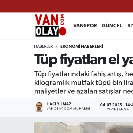
Vanspor
Van Nöbetçi Eczaneler
VANSPOR
GÜNCEL
Sİ
Güncel
Van Hava Durumu
HABERLER
EKONOMİ HABERLERİ
Siyaset
Van Namaz Vakitleri
Tüp fiyatları el 
Ekonomi
Van Trafik Yoğunluk Haritası
Tüp fiyatlarındaki fahiş artış, 
kilogramlık mutfak tüpü bin lir
Sağlık
Süper Lig Puan Durumu ve Fikstür
maliyetler ve azalan satışlar ne
Eğitim
Tüm Manşetler
HACI YILMAZ
04.07.2025 - 14:
VANOLAY.COM MUHABIRI
YAYINLANMA
Bilim & Teknoloji
Son Dakika Haberleri
Dünya
Haber Arşivi