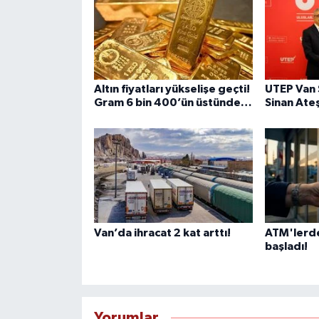
Altın fiyatları yükselişe geçti!
UTEP Van 
Gram 6 bin 400’ün üstünde…
Sinan Ateş
Van’da ihracat 2 kat arttı!
ATM'lerde 
başladı!
Yorumlar