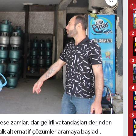
1
2
3
4
5
şe zamlar, dar gelirli vatandaşları derinden
alk alternatif çözümler aramaya başladı.