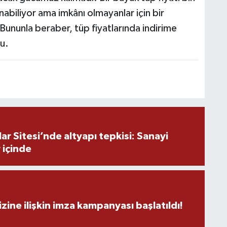
O
anabiliyor ama imkânı olmayanlar için bir
ununla beraber, tüp fiyatlarında indirime
tu.
İ
Ş
K
r Sitesi’nde altyapı tepkisi: Sanayi
 içinde
M
V
zine ilişkin imza kampanyası başlatıldı!