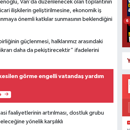
menoğlu, Van’da düzenlenecek olan toplantının
ticari ilişkilerin geliştirilmesine, ekonomik iş
lkınmaya önemli katkılar sunmasının beklendiğini
6
şbirliğinin güçlenmesi, halklarımız arasındaki
rarı daha da pekiştirecektir” ifadelerini
Y
kesilen görme engelli vatandaş yardım
e
i faaliyetlerinin artırılması, dostluk grubu
geleceğine yönelik karşılıklı