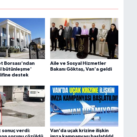
S
K
B
et Borsası'ndan
Aile ve Sosyal Hizmetler
N
l bütünleşme'
Bakanı Göktaş, Van'a geldi
lifine destek
V
Y
 sonuç verdi:
Van’da uçak krizine ilişkin
yon sorunu çözüldü
imza kampanyası başlatıldı!