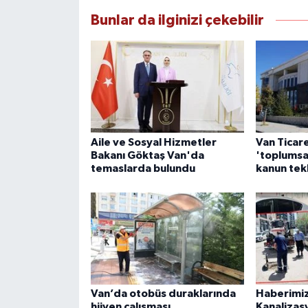
Bunlar da ilginizi çekebilir
Aile ve Sosyal Hizmetler
Van Ticar
Bakanı Göktaş Van'da
'toplumsa
temaslarda bulundu
kanun tek
Van’da otobüs duraklarında
Haberimiz
hijyen çalışması
Kanalizas