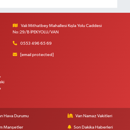
Vali Mithatbey Mahallesi Kışla Yolu Caddesi
No:29/B İPEKYOLU/VAN
0553 496 65 69
[email protected]
,
eki
p
an Hava Durumu
Van Namaz Vakitleri
m Manşetler
Son Dakika Haberleri