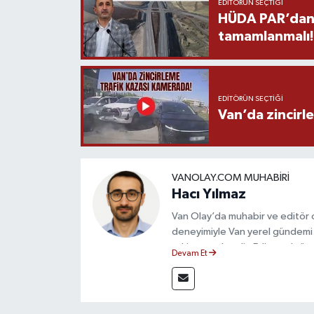
EDITÖRÜN SEÇTIĞI
HÜDA PAR’dan V
tamamlanmalı!
EDITÖRÜN SEÇTIĞI
Van’da zincirl
VANOLAY.COM MUHABIRI
Hacı Yılmaz
Van Olay’da muhabir ve editör ol
deneyimiyle Van yerel gündemi 
takip etmektedir. Editoryal sürec
Devam Et
çerçevesinde ürettiği haberlerl
bilgilendirmektedir.