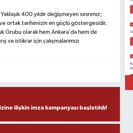
H
aklaşık 400 yıldır değişmeyen sınırımız;
 ortak tarihimizin en güçlü göstergesidir.
luk Grubu olarak hem Ankara’da hem de
S
ş ve istikrar için çalışmalarımızı
K
P
B
Ö
zine ilişkin imza kampanyası başlatıldı!