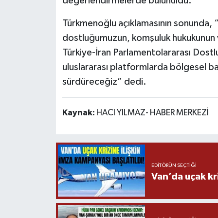
değerlendirmelerde bulunuldu.
Türkmenoğlu açıklamasının sonunda, “Y
dostluğumuzun, komşuluk hukukunun ve
Türkiye-İran Parlamentolararası Dost
uluslararası platformlarda bölgesel barı
sürdüreceğiz” dedi.
Kaynak:
HACI YILMAZ- HABER MERKEZİ
EDITÖRÜN SEÇTIĞI
Van’da uçak kri