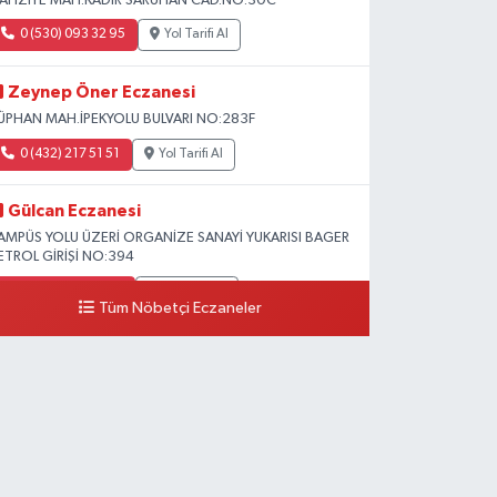
AFIZİYE MAH.KADİR SARUHAN CAD.NO:30C
0 (530) 093 32 95
Yol Tarifi Al
Zeynep Öner Eczanesi
ÜPHAN MAH.İPEKYOLU BULVARI NO:283F
0 (432) 217 51 51
Yol Tarifi Al
Gülcan Eczanesi
AMPÜS YOLU ÜZERİ ORGANİZE SANAYİ YUKARISI BAGER
ETROL GİRİŞİ NO:394
0 (533) 348 25 87
Yol Tarifi Al
Tüm Nöbetçi Eczaneler
Lütfiye Hanım Eczanesi
AHÇİVAN MAH.15 TEMMUZ ŞEHİTLERİ CAD.NO:36B
ZEL LOKMAN HEKİM HASTANESİ ACİL KARŞISI
0 (501) 048 96 88
Yol Tarifi Al
Emek Eczanesi