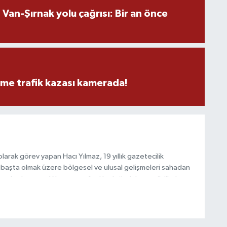
M
an-Şırnak yolu çağrısı: Bir an önce
M
K
eme trafik kazası kamerada!
H
E
H
6
arak görev yapan Hacı Yılmaz, 19 yıllık gazetecilik
başta olmak üzere bölgesel ve ulusal gelişmeleri sahadan
e katkı sunan Yılmaz, tarafsızlık, doğruluk ve etik ilkeler
e kamuoyunu güvenilir kaynaklara dayalı olarak
K