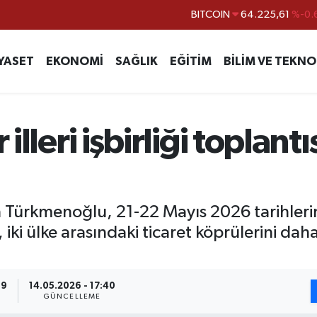
BITCOIN
64.225,61
%-0.
DOLAR
47,6704
EURO
55,0406
%-0.
YASET
EKONOMİ
SAĞLIK
EĞİTİM
BİLİM VE TEKNO
STERLİN
64,2143
GRAM ALTIN
6510.40
%0.
 illeri işbirliği toplant
BİST100
13.799
%
an Türkmenoğlu, 21-22 Mayıs 2026 tarihleri
nın, iki ülke arasındaki ticaret köprülerini d
39
14.05.2026 - 17:40
GÜNCELLEME