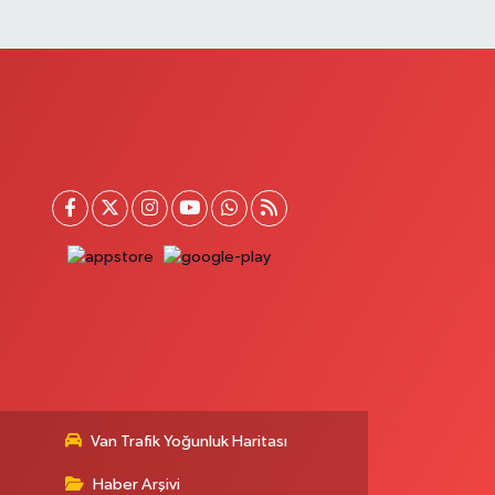
Van Trafik Yoğunluk Haritası
Haber Arşivi