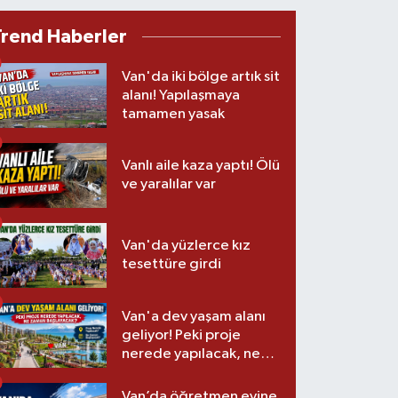
Trend Haberler
Van'da iki bölge artık sit
alanı! Yapılaşmaya
tamamen yasak
Vanlı aile kaza yaptı! Ölü
ve yaralılar var
Van'da yüzlerce kız
tesettüre girdi
Van'a dev yaşam alanı
geliyor! Peki proje
nerede yapılacak, ne
zaman başlayacak?
Van’da öğretmen evine