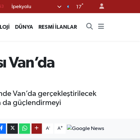
63
°
İpekyolu
17
%0
08
LOJİ
DÜNYA
RESMİ İLANLAR
%0
45
ısı Van’da
70
nde Van’da gerçekleştirilecek
aha da güçlendirmeyi
-
+
A
A