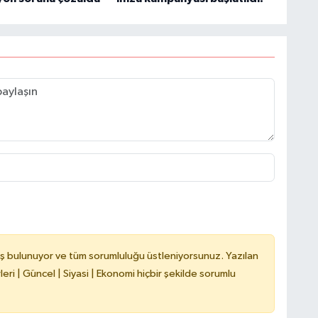
C
A
A
N
ş bulunuyor ve tüm sorumluluğu üstleniyorsunuz. Yazılan
ri | Güncel | Siyasi | Ekonomi hiçbir şekilde sorumlu