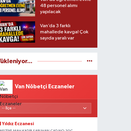
48 personel alımı
yapılacak
Van’da 3 farklı
mahallede kavga! Çok
sayıda yaralı var
ükleniyor...
Van Nöbetçi Eczaneler
Yıldız Eczanesi