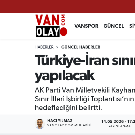
Vanspor
Van Nöbetçi Eczaneler
VANSPOR
GÜNCEL
Sİ
Güncel
Van Hava Durumu
HABERLER
GÜNCEL HABERLER
Siyaset
Van Namaz Vakitleri
Türkiye-İran sınır
Ekonomi
Van Trafik Yoğunluk Haritası
yapılacak
Sağlık
Süper Lig Puan Durumu ve Fikstür
AK Parti Van Milletvekili Kayh
Sınır İlleri İşbirliği Toplantısı’
Eğitim
Tüm Manşetler
hedeflediğini belirtti.
Bilim & Teknoloji
Son Dakika Haberleri
HACI YILMAZ
14.05.2026 - 17:
VANOLAY.COM MUHABIRI
YAYINLANMA
Dünya
Haber Arşivi