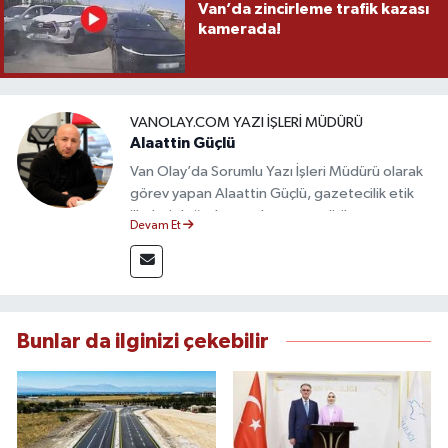
Van’da zincirleme trafik kazası
kamerada!
VANOLAY.COM YAZI İŞLERI MÜDÜRÜ
Alaattin Güçlü
Van Olay’da Sorumlu Yazı İşleri Müdürü olarak
görev yapan Alaattin Güçlü, gazetecilik etik
ilkeleri doğrultusunda yayın politikasının
Devam Et
oluşturulması ve editoryal sürecin
yönetiminden sorumludur. Yerel ve ulusal
gündemi yakından takip eden Güçlü, tarafsız,
güvenilir ve nitelikli haberlerin okuyuculara
doğru ve hızlı şekilde ulaştırılmasına öncülük
Bunlar da ilginizi çekebilir
etmektedir.