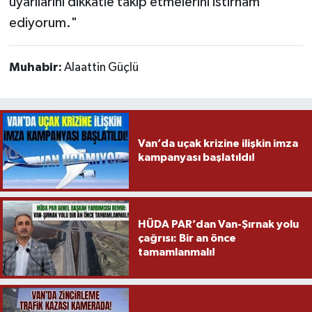
uyarılarını dikkatle takip etmelerini istirham
ediyorum."
Muhabir:
Alaattin Güçlü
Van’da uçak krizine ilişkin imza
kampanyası başlatıldı!
HÜDA PAR’dan Van-Şırnak yolu
çağrısı: Bir an önce
tamamlanmalı!