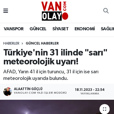
Vanspor
Van Nöbetçi Eczaneler
VANSPOR
GÜNCEL
SİYASET
EKONOMİ
SAĞLI
Güncel
Van Hava Durumu
HABERLER
GÜNCEL HABERLER
Siyaset
Van Namaz Vakitleri
Türkiye'nin 31 ilinde "sarı"
Ekonomi
Van Trafik Yoğunluk Haritası
meteorolojik uyarı!
Sağlık
Süper Lig Puan Durumu ve Fikstür
AFAD, Yarın 41 il için turuncu, 31 il için ise sarı
meteorolojik uyarıda bulundu.
Eğitim
Tüm Manşetler
ALAATTIN GÜÇLÜ
18.11.2023 - 22:54
VANOLAY.COM YAZI İŞLERI MÜDÜRÜ
YAYINLANMA
Bilim & Teknoloji
Son Dakika Haberleri
Dünya
Haber Arşivi