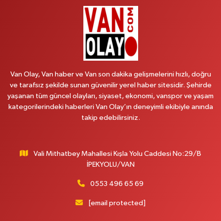
HEKİM HASTANESİ ACİL KARŞISI
0 (501) 048 96 88
Yol Tarifi Al
Emek Eczanesi
MAHMUDİYE MAH.ATATÜRK CAD.NO:17B
Van Olay, Van haber ve Van son dakika gelişmelerini hızlı, doğru
0 (531) 621 69 65
Yol Tarifi Al
ve tarafsız şekilde sunan güvenilir yerel haber sitesidir. Şehirde
yaşanan tüm güncel olayları, siyaset, ekonomi, vanspor ve yaşam
Onay Eczanesi
kategorilerindeki haberleri Van Olay’ın deneyimli ekibiyle anında
MERAŞEL FEVZİ ÇAKMAK CAD. KÜLTÜR SARAYI KIZILAY KAN MERKEZİ
takip edebilirsiniz.
KARŞISI DIŞ KAPI NO:25B
0 (432) 212 66 67
Yol Tarifi Al
Vali Mithatbey Mahallesi Kışla Yolu Caddesi No:29/B
Yenı Derman Eczanesi
İPEKYOLU/VAN
Hatuniye Mah. Özel Akdamar Hastanesi Karşısı Güven Evleri A.Blok No:7
Akdamar Hastanesi Acil yanı. İpekyolu. Hatuniye mahallesi terzioğlu, Eski
0553 496 65 69
ikinisan kedili kavşağı, 65100 Ipekyolu Van
[email protected]
0 (432) 216 14 84
Yol Tarifi Al