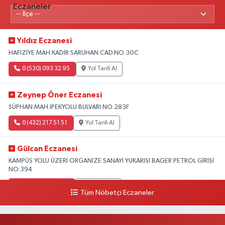
Yıldız Eczanesi
HAFIZİYE MAH.KADİR SARUHAN CAD.NO:30C
0 (530) 093 32 95
Yol Tarifi Al
Zeynep Öner Eczanesi
SÜPHAN MAH.İPEKYOLU BULVARI NO:283F
0 (432) 217 51 51
Yol Tarifi Al
Gülcan Eczanesi
KAMPÜS YOLU ÜZERİ ORGANİZE SANAYİ YUKARISI BAGER PETROL GİRİŞİ
NO:394
0 (533) 348 25 87
Yol Tarifi Al
Tüm Nöbetçi Eczaneler
Lütfiye Hanım Eczanesi
BAHÇİVAN MAH.15 TEMMUZ ŞEHİTLERİ CAD.NO:36B ÖZEL LOKMAN