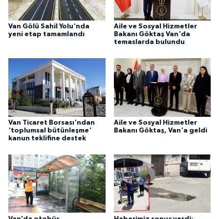
Van Gölü Sahil Yolu'nda
Aile ve Sosyal Hizmetler
yeni etap tamamlandı
Bakanı Göktaş Van'da
temaslarda bulundu
Van Ticaret Borsası'ndan
Aile ve Sosyal Hizmetler
'toplumsal bütünleşme'
Bakanı Göktaş, Van'a geldi
kanun teklifine destek
Van’da otobüs
Haberimiz sonuç verdi: