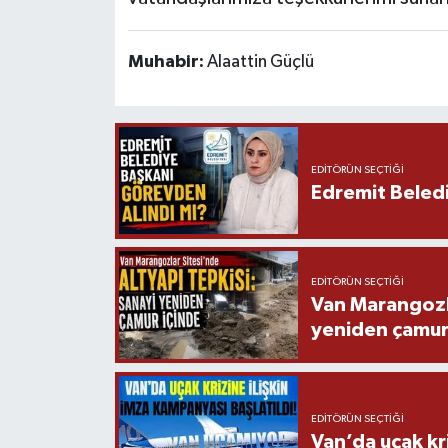
Muhabir:
Alaattin Güçlü
EDITÖRÜN SEÇTIĞI
Edremit Beledi
EDITÖRÜN SEÇTIĞI
Van Marangozla
yeniden çamur
EDITÖRÜN SEÇTIĞI
Van’da uçak kri