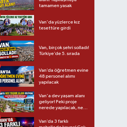
tamamen yasak
Van'da yüzlerce kız
tesettüre girdi
Van, birçok şehri solladı!
Türkiye’de 5. sırada
Van’da öğretmen evine
48 personel alımı
yapılacak
Van'a dev yaşam alanı
geliyor! Peki proje
nerede yapılacak, ne
zaman başlayacak?
Van’da 3 farklı