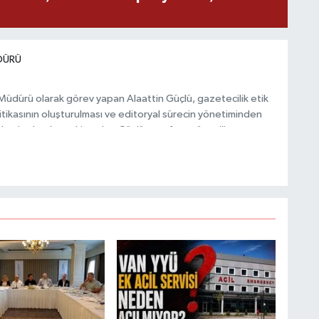
A
ş
DÜRÜ
 Müdürü olarak görev yapan Alaattin Güçlü, gazetecilik etik
itikasının oluşturulması ve editoryal sürecin yönetiminden
C
demi yakından takip eden Güçlü, tarafsız, güvenilir ve
 doğru ve hızlı şekilde ulaştırılmasına öncülük etmektedir.
Z
E
3
H