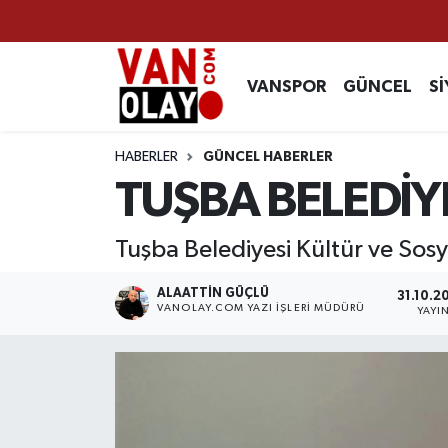
Vanspor
Van Nöbetçi Eczaneler
VANSPOR
GÜNCEL
Sİ
Güncel
Van Hava Durumu
HABERLER
GÜNCEL HABERLER
Siyaset
Van Namaz Vakitleri
TUŞBA BELEDİY
Ekonomi
Van Trafik Yoğunluk Haritası
Tuşba Belediyesi Kültür ve Sosy
Sağlık
Süper Lig Puan Durumu ve Fikstür
ALAATTIN GÜÇLÜ
31.10.20
VANOLAY.COM YAZI İŞLERI MÜDÜRÜ
YAYI
Eğitim
Tüm Manşetler
Bilim & Teknoloji
Son Dakika Haberleri
Dünya
Haber Arşivi