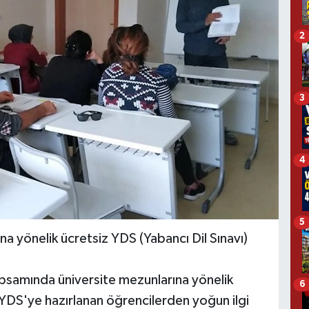
2
3
4
5
a yönelik ücretsiz YDS (Yabancı Dil Sınavı)
apsamında üniversite mezunlarına yönelik
6
YDS'ye hazırlanan öğrencilerden yoğun ilgi