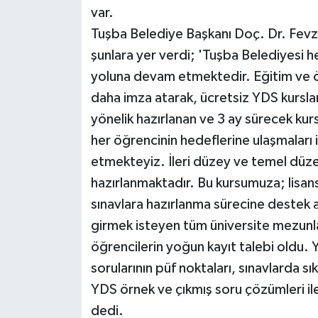
var.
Tuşba Belediye Başkanı Doç. Dr. Fevzi
şunlara yer verdi; 'Tuşba Belediyesi 
yoluna devam etmektedir. Eğitim ve ö
daha imza atarak, ücretsiz YDS kurslar
yönelik hazırlanan ve 3 ay sürecek kurslar
her öğrencinin hedeflerine ulaşmaları 
etmekteyiz. İleri düzey ve temel düz
hazırlanmaktadır. Bu kursumuza; lisans
sınavlara hazırlanma sürecine destek a
girmek isteyen tüm üniversite mezunla
öğrencilerin yoğun kayıt talebi oldu. 
sorularının püf noktaları, sınavlarda sık
YDS örnek ve çıkmış soru çözümleri il
dedi.