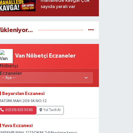
mahallede kavga! Çok
sayıda yaralı var
ükleniyor...
Van Nöbetçi Eczaneler
Beyarslan Eczanesi
TATÜRK MAH.209 SK.NO:12
0 (530) 635 50 65
Yol Tarifi Al
Yuva Eczanesi
ENİŞEHİR MAH. 117.SOKAK 7-9Ahastane karşısı