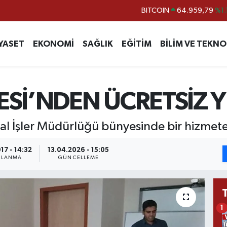
BITCOIN
64.959,79
%1.
DOLAR
47,7436
%0.
EURO
55,2510
%0.
YASET
EKONOMİ
SAĞLIK
EĞİTİM
BİLİM VE TEKNO
STERLİN
64,4811
%0.
GRAM ALTIN
6660.55
%0.
ESİ’NDEN ÜCRETSİZ Y
BİST100
13.779
%-
al İşler Müdürlüğü bünyesinde bir hizmete 
17 - 14:32
13.04.2026 - 15:05
NLANMA
GÜNCELLEME
1