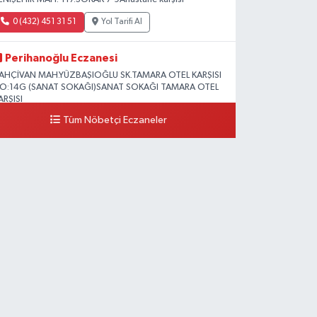
0 (432) 451 31 51
Yol Tarifi Al
Perihanoğlu Eczanesi
AHÇİVAN MAH.YÜZBAŞIOĞLU SK.TAMARA OTEL KARŞISI
O:14G (SANAT SOKAĞI)SANAT SOKAĞI TAMARA OTEL
ARŞISI
Tüm Nöbetçi Eczaneler
0 (432) 216 24 25
Yol Tarifi Al
Aydın Eczanesi
ecep Tayyip Erdoğan Mah.Azerbaycan Cad.104 B
0 (538) 861 36 16
Yol Tarifi Al
Arjin Eczanesi
EYAZIT MAH.ZEYLAN CADDESİ OKYANUS GİYİM YANI
O:1
0 (535) 014 85 70
Yol Tarifi Al