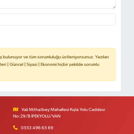
ş bulunuyor ve tüm sorumluluğu üstleniyorsunuz. Yazılan
ri | Güncel | Siyasi | Ekonomi hiçbir şekilde sorumlu
Vali Mithatbey Mahallesi Kışla Yolu Caddesi
No:29/B İPEKYOLU/VAN
0553 496 65 69