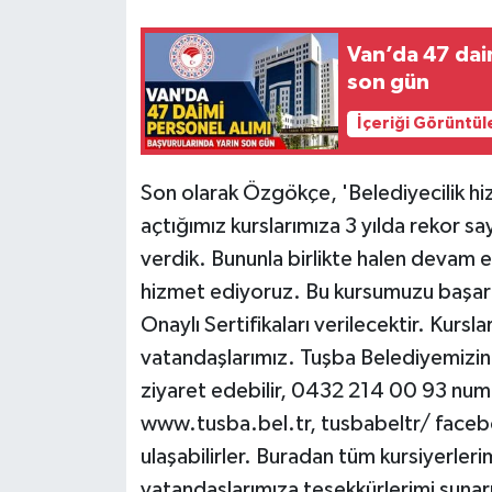
Van’da 47 daim
son gün
İçeriği Görüntül
Son olarak Özgökçe, 'Belediyecilik h
açtığımız kurslarımıza 3 yılda rekor say
verdik. Bununla birlikte halen devam e
hizmet ediyoruz. Bu kursumuzu başarı 
Onaylı Sertifikaları verilecektir. Kursla
vatandaşlarımız. Tuşba Belediyemizin 
ziyaret edebilir, 0432 214 00 93 numar
www.tusba.bel.tr, tusbabeltr/ facebo
ulaşabilirler. Buradan tüm kursiyerlerim
vatandaşlarımıza teşekkürlerimi sunarım