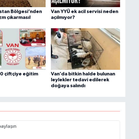
istan Bölgesi’nden
Van YYÜ ek acil servisi neden
zm çıkarması!
açılmıyor?
B
B
C
C
0 çiftçiye eğitim
Van’da bitkin halde bulunan
leylekler tedavi edilerek
doğaya salındı
B