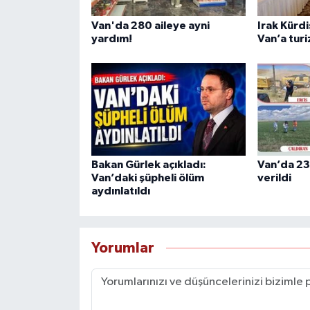
Van'da 280 aileye ayni
Irak Kürd
yardım!
Van’a turi
Bakan Gürlek açıkladı:
Van’da 23
Van’daki şüpheli ölüm
verildi
aydınlatıldı
Yorumlar