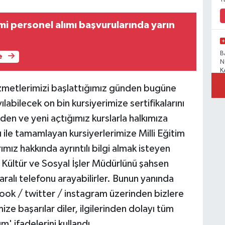
i personel alımı başvurularında yarın
B
e
N
K
izmetlerimizi başlattığımız günden bugüne
ılabilecek on bin kursiyerimize sertifikalarını
den ve yeni açtığımız kurslarla halkımıza
R
ile tamamlayan kursiyerlerimize Milli Eğitim
rımız hakkında ayrıntılı bilgi almak isteyen
Kültür ve Sosyal İşler Müdürlünü şahsen
alı telefonu arayabilirler. Bunun yanında
B
N
ok / twitter / instagram üzerinden bizlere
ize başarılar diler, ilgilerinden dolayı tüm
' ifadelerini kullandı.