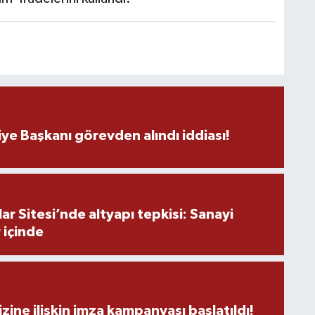
K
p
A
ye Başkanı görevden alındı iddiası!
Z
K
r Sitesi’nde altyapı tepkisi: Sanayi
 içinde
U
zine ilişkin imza kampanyası başlatıldı!