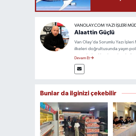
VANOLAY.COM YAZI İŞLERI MÜ
Alaattin Güçlü
Van Olay’da Sorumlu Yazı İşleri
ilkeleri doğrultusunda yayın pol
sorumludur. Yerel ve ulusal gün
Devam Et
nitelikli haberlerin okuyuculara
Bunlar da ilginizi çekebilir