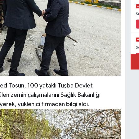
S
Ş
B
ed Tosun, 100 yataklı Tuşba Devlet
B
len zemin çalışmalarını Sağlık Bakanlığı
yerek, yüklenici firmadan bilgi aldı.
M
V