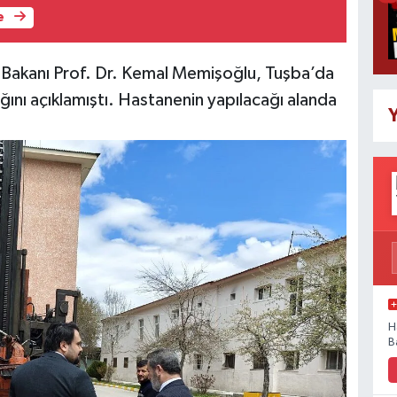
e
k Bakanı Prof. Dr. Kemal Memişoğlu, Tuşba’da
ını açıklamıştı. Hastanenin yapılacağı alanda
Y
H
B