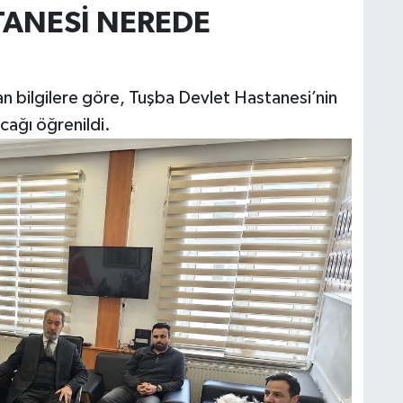
TANESİ NEREDE
B
nan bilgilere göre, Tuşba Devlet Hastanesi’nin
G
acağı öğrenildi.
V
Y
V