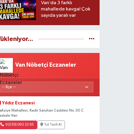
Van’da 3 farklı
mahallede kavga! Çok
sayıda yaralı var
ükleniyor...
Van Nöbetçi Eczaneler
Yıldız Eczanesi
afıziye Mahallesi, Kadir Saruhan Caddesi No:30 C
aşkale Van
0 (530) 093 32 95
Yol Tarifi Al