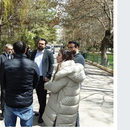
Ş
B
H
V
K
E
Ş