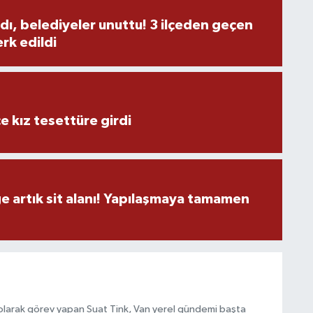
dı, belediyeler unuttu! 3 ilçeden geçen
rk edildi
e kız tesettüre girdi
ge artık sit alanı! Yapılaşmaya tamamen
olarak görev yapan Suat Tink, Van yerel gündemi başta