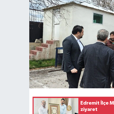
RESMİ İLANLAR
Edremit İlçe 
ziyaret