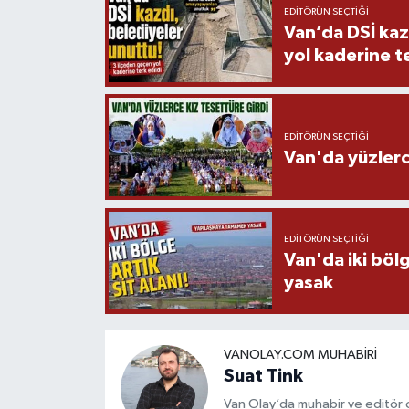
EDITÖRÜN SEÇTIĞI
Van’da DSİ kaz
yol kaderine te
EDITÖRÜN SEÇTIĞI
Van'da yüzlerc
EDITÖRÜN SEÇTIĞI
Van'da iki böl
yasak
VANOLAY.COM MUHABIRI
Suat Tink
Van Olay’da muhabir ve editör 