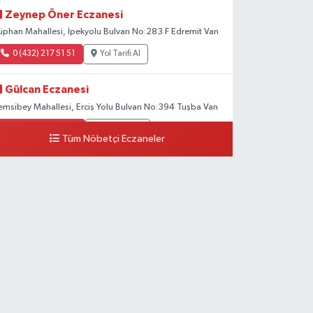
Zeynep Öner Eczanesi
üphan Mahallesi, İpekyolu Bulvarı No:283 F Edremit Van
0 (432) 217 51 51
Yol Tarifi Al
Gülcan Eczanesi
emsibey Mahallesi, Erciş Yolu Bulvarı No:394 Tuşba Van
0 (533) 348 25 87
Yol Tarifi Al
Tüm Nöbetçi Eczaneler
Lütfiye Hanım Eczanesi
ahçıvan Mahallesi, 15 Temmuz Şehitleri Caddesi No:36
 İpekyolu Van
0 (501) 048 96 88
Yol Tarifi Al
Emek Eczanesi
ahmudiye Mahallesi, Atatürk Caddesi No:17 B Özalp
an
0 (531) 621 69 65
Yol Tarifi Al