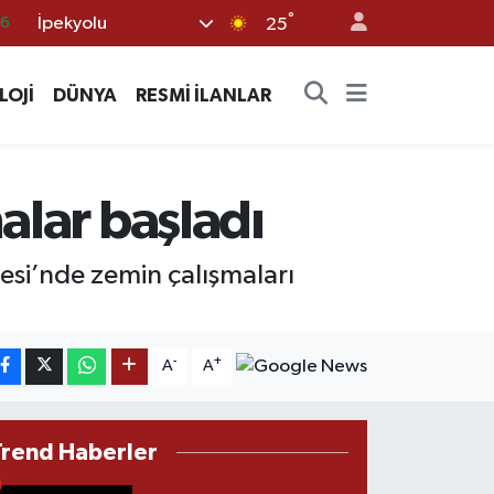
°
İpekyolu
05
25
18
LOJİ
DÜNYA
RESMİ İLANLAR
22
39
0
alar başladı
66
nesi’nde zemin çalışmaları
-
+
A
A
Trend Haberler