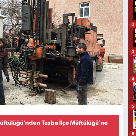
2
3
4
5
Müftülüğü’nden Tuşba İlçe Müftülüğü’ne
6