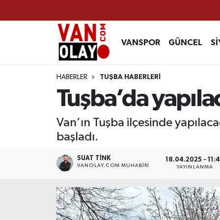
Vanspor
Van Nöbetçi Eczaneler
VANSPOR
GÜNCEL
Sİ
Güncel
Van Hava Durumu
HABERLER
TUŞBA HABERLERİ
Siyaset
Van Namaz Vakitleri
Tuşba’da yapılac
Ekonomi
Van Trafik Yoğunluk Haritası
Van’ın Tuşba ilçesinde yapılaca
başladı.
Sağlık
Süper Lig Puan Durumu ve Fikstür
SUAT TINK
18.04.2025 - 11:
Eğitim
Tüm Manşetler
VANOLAY.COM MUHABIRI
YAYINLANMA
Bilim & Teknoloji
Son Dakika Haberleri
Dünya
Haber Arşivi