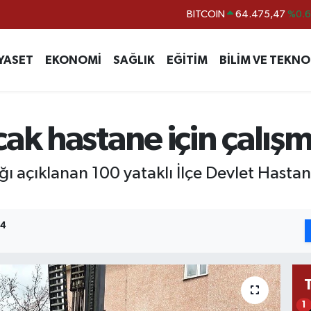
DOLAR
47,5971
%0.
EURO
55,1336
%0.
YASET
EKONOMİ
SAĞLIK
EĞİTİM
BİLİM VE TEKNO
STERLİN
64,2534
%0.
GRAM ALTIN
6518.23
%0.
BİST100
13.703
%
ak hastane için çalışm
BITCOIN
64.475,47
%0.
ğı açıklanan 100 yataklı İlçe Devlet Hasta
44
1