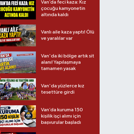
Van’da feci kaza: Kız
çocuğu kamyonetin
altında kaldı
Vanlı aile kaza yaptı! Ölü
ve yaralılar var
Van'da iki bölge artık sit
alanı! Yapılaşmaya
tamamen yasak
Van'da yüzlerce kız
tesettüre girdi
Van’da kuruma 150
kişilik işçi alımı için
başvurular başladı