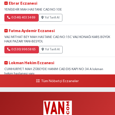
Ebrar Eczanesi
YENİŞEHİR MAH.HASTANE CAD.NO:10E
0 (546) 403 34 69
Yol Tarifi Al
Fatma Aydemir Eczanesi
VALİ MİTHAT BEY MAH.HASTANE CAD.NO:15C VALİ KONAĞI KARŞ.BÜYÜK
HALK PAZARI YANI-BEŞYOL
0 (530) 996 58 65
Yol Tarifi Al
Lokman Hekim Eczanesi
CUMHURİYET MAH.ZÜBEYDE HANIM CAD.DIŞ KAPI NO:34 A lokman
hekim hastanesi yanı
Tüm Nöbetçi Eczaneler
0 (432) 503 93 23
Yol Tarifi Al
Hekimoğlu Eczanesi
Vanyolu Caddesi Yeni Diş Hastanesi Yanı NO:102F
0 (541) 147 65 65
Yol Tarifi Al