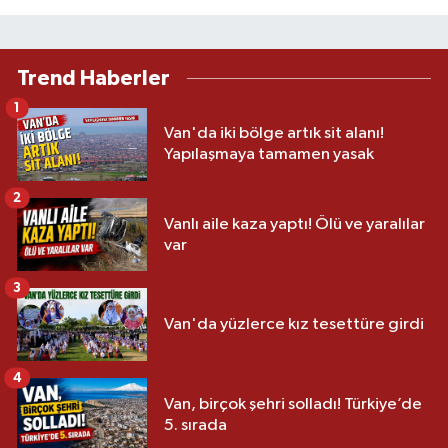
Trend Haberler
1
Van'da iki bölge artık sit alanı!
Yapılaşmaya tamamen yasak
2
Vanlı aile kaza yaptı! Ölü ve yaralılar
var
3
Van'da yüzlerce kız tesettüre girdi
4
Van, birçok şehri solladı! Türkiye’de
5. sırada