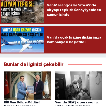
Van Marangozlar Sitesi’nde
altyapı tepkisi: Sanayi yeniden
çamur içinde
Van’da uçak krizine ilişkin imza
kampanyası başlatıldı!
Bunlar da ilginizi çekebilir
BİK Van Bölge Müdürü
Van'da DEAŞ operasyonu: