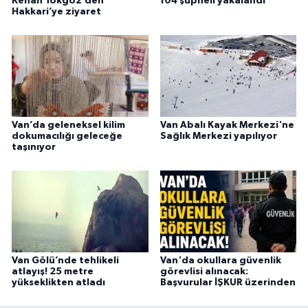
Kenan Tokgöz’den
104 şüpheli yakalandı
Hakkari’ye ziyaret
Van’da geleneksel kilim
Van Abalı Kayak Merkezi'ne
dokumacılığı geleceğe
Sağlık Merkezi yapılıyor
taşınıyor
Van Gölü’nde tehlikeli
Van'da okullara güvenlik
atlayış! 25 metre
görevlisi alınacak:
yükseklikten atladı
Başvurular İŞKUR üzerinden