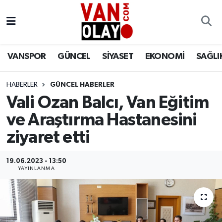
Vanspor
Van Nöbetçi Eczaneler
VANSPOR
GÜNCEL
SİYASET
EKONOMİ
SAĞLI
Güncel
Van Hava Durumu
HABERLER
GÜNCEL HABERLER
Siyaset
Van Namaz Vakitleri
Vali Ozan Balcı, Van Eğitim
Ekonomi
Van Trafik Yoğunluk Haritası
ve Araştırma Hastanesini
ziyaret etti
Sağlık
Süper Lig Puan Durumu ve Fikstür
19.06.2023 - 13:50
Eğitim
Tüm Manşetler
YAYINLANMA
Bilim & Teknoloji
Son Dakika Haberleri
Dünya
Haber Arşivi