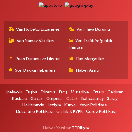
0 (542) 384 45 20
Yol Tarifi Al
Gevaş Eczanesi
ORTA MAH.SAKARYA CAD.GEVAŞ ÇARŞI MERKEZ CAMİ ALTI DÜKKANI
Van Nöbetçi Eczaneler
Van Hava Durumu
HALK EĞİTİM MERKEZİ KARŞ.NO:1C
0 (537) 031 18 82
Yol Tarifi Al
Van Namaz Vakitleri
Van Trafik Yoğunluk
Haritası
Kamer Eczanesi
Puan Durumu ve Fikstür
Tüm Manşetler
Kampüs Yolu Üzeri Kampüs Galericiler Sitesi Yanı No:43
Son Dakika Haberleri
Haber Arşivi
0 (432) 412 23 33
Yol Tarifi Al
Atabay Eczanesi
İpekyolu
Tuşba
Edremit
Erciş
Muradiye
Özalp
Çaldıran
ŞEHİT JANDARMA BİNBAŞI CESUR MAH. VALİ MÜNİR KARALOĞLU
Başkale
Gevaş
Gürpınar
Çatak
Bahçesaray
Saray
CADDESİ NO:18
Hakkımızda
İletişim
Künye
Yayın Politikası
0 (543) 564 72 82
Yol Tarifi Al
Düzeltme Politikası
Gizlilik & KVKK
Çerez Politikası
Emin Eczanesi
Haber Yazılımı:
TE Bilişim
MAHMUDİYE MAH.SEMERKANT CAD.NO:12