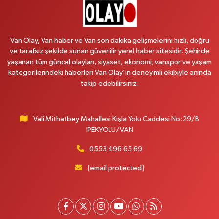
Koç Eczanesi
CUMHURİYET MAH.KONAK SK.NO:6
Van Olay, Van haber ve Van son dakika gelişmelerini hızlı, doğru
0 (530) 442 24 65
Yol Tarifi Al
ve tarafsız şekilde sunan güvenilir yerel haber sitesidir. Şehirde
yaşanan tüm güncel olayları, siyaset, ekonomi, vanspor ve yaşam
Yiğit Eczanesi
kategorilerindeki haberleri Van Olay’ın deneyimli ekibiyle anında
HATUNİYE MAHALLESİ ASMİN SOKAK NO:3 A ÖZEL AKDAMAR
takip edebilirsiniz.
HASTANESİ KARŞISI
0 (432) 217 11 10
Yol Tarifi Al
Vali Mithatbey Mahallesi Kışla Yolu Caddesi No:29/B
Akdağ Eczanesi
İPEKYOLU/VAN
SÜPHAN MAH.İPEKYOLU CAD.NO:283G BAHÇEŞEHİR KOLEJİ KARŞISI-
ABAKAN PLAZA
0553 496 65 69
0 (542) 378 02 68
Yol Tarifi Al
[email protected]
Ozan Eczanesi
SERHAT MAHALLESİ CUMHURİYET BULVARI VAN AVM YANI NO:137
ECIVILCOCUKMAGAZASIKARSISI