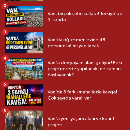
2
Van, birçok şehri solladı! Türkiye’de
5. sırada
3
Van’da öğretmen evine 48
personel alımı yapılacak
4
Van'a dev yaşam alanı geliyor! Peki
proje nerede yapılacak, ne zaman
başlayacak?
5
Van’da 3 farklı mahallede kavga!
Çok sayıda yaralı var
6
Van'a yeni yaşam alanı ve konut
projesi