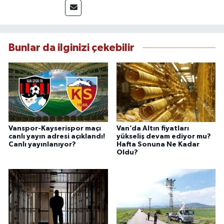
takip etmektedir. Editoryal sürece katkı sunan
Yılmaz, tarafsızlık, doğruluk ve etik ilkeler
çerçevesinde ürettiği haberlerle kamuoyunu
güvenilir kaynaklara dayalı olarak
Bunlar da ilginizi çekebilir
bilgilendirmektedir.
Vanspor-Kayserispor maçı
Van’da Altın fiyatları
canlı yayın adresi açıklandı!
yükseliş devam ediyor mu?
Canlı yayınlanıyor?
Hafta Sonuna Ne Kadar
Oldu?