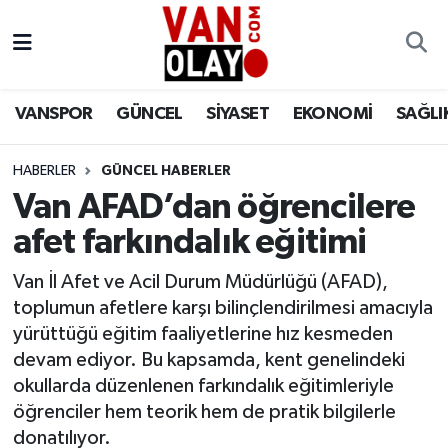
Vanspor
Van Nöbetçi Eczaneler
VANSPOR
GÜNCEL
SİYASET
EKONOMİ
SAĞLI
Güncel
Van Hava Durumu
HABERLER
GÜNCEL HABERLER
Siyaset
Van Namaz Vakitleri
Van AFAD’dan öğrencilere
Ekonomi
Van Trafik Yoğunluk Haritası
afet farkındalık eğitimi
Sağlık
Süper Lig Puan Durumu ve Fikstür
Van İl Afet ve Acil Durum Müdürlüğü (AFAD),
toplumun afetlere karşı bilinçlendirilmesi amacıyla
Eğitim
Tüm Manşetler
yürüttüğü eğitim faaliyetlerine hız kesmeden
devam ediyor. Bu kapsamda, kent genelindeki
Bilim & Teknoloji
Son Dakika Haberleri
okullarda düzenlenen farkındalık eğitimleriyle
öğrenciler hem teorik hem de pratik bilgilerle
Dünya
Haber Arşivi
donatılıyor.