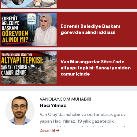
Edremit Belediye Başkanı
görevden alındı iddiası!
Van Marangozlar Sitesi’nde
altyapı tepkisi: Sanayi yeniden
çamur içinde
VANOLAY.COM MUHABIRI
Hacı Yılmaz
Van Olay’da muhabir ve editör olarak görev
yapan Hacı Yılmaz, 19 yıllık gazetecilik
deneyimiyle Van yerel gündemi başta olmak
Devam Et
üzere bölgesel ve ulusal gelişmeleri sahadan