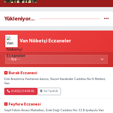
Yükleniyor...
Van Nöbetçi Eczaneler
Burak Eczanesi
Eski Araştırma Hastanesi karşısı, Kazım Karabekir Caddesi No:6 Merkez
Van
0 (432) 214 00 42
Yol Tarifi Al
Feyfure Eczanesi
Seyit Fehim Arvasi Mahallesi, Erek Dağı Caddesi No:32 B İpekyolu Van