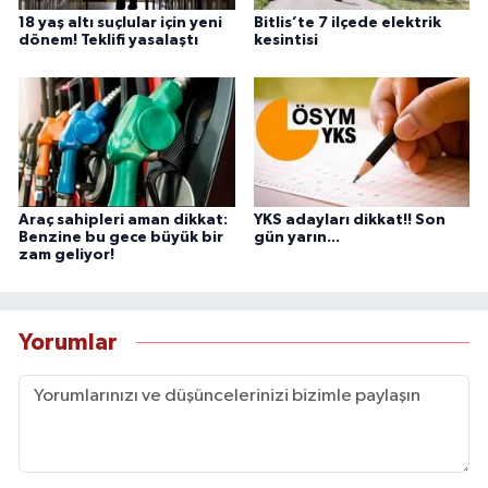
18 yaş altı suçlular için yeni
Bitlis’te 7 ilçede elektrik
dönem! Teklifi yasalaştı
kesintisi
Araç sahipleri aman dikkat:
YKS adayları dikkat!! Son
Benzine bu gece büyük bir
gün yarın...
zam geliyor!
Yorumlar