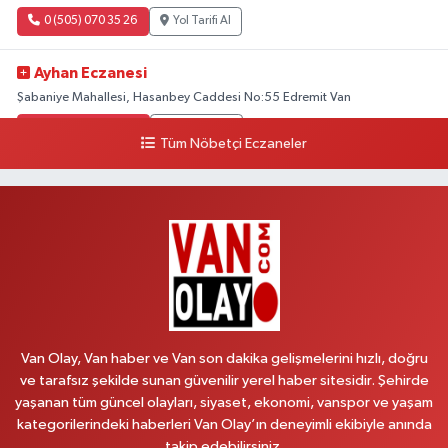
0 (505) 070 35 26
Yol Tarifi Al
Ayhan Eczanesi
Şabaniye Mahallesi, Hasanbey Caddesi No:55 Edremit Van
0 (505) 636 94 65
Yol Tarifi Al
Tüm Nöbetçi Eczaneler
Baran Eczanesi
Şehit Jandarma Binbaşı Cesur Mahallesi, Vali Münir Karaloğlu Caddesi
No:6 D Çaldıran Van
0 (538) 376 47 15
Yol Tarifi Al
Vitamin Eczanesi
Vanyolu Mahallesi, Kara Yusuf Bey Caddesi No:99 B Erciş Van
Van Olay, Van haber ve Van son dakika gelişmelerini hızlı, doğru
0 (432) 351 02 96
Yol Tarifi Al
ve tarafsız şekilde sunan güvenilir yerel haber sitesidir. Şehirde
yaşanan tüm güncel olayları, siyaset, ekonomi, vanspor ve yaşam
Koç Eczanesi
kategorilerindeki haberleri Van Olay’ın deneyimli ekibiyle anında
Cumhuriyet Mahallesi, Konak Sokak No:6 Gürpınar Van
takip edebilirsiniz.