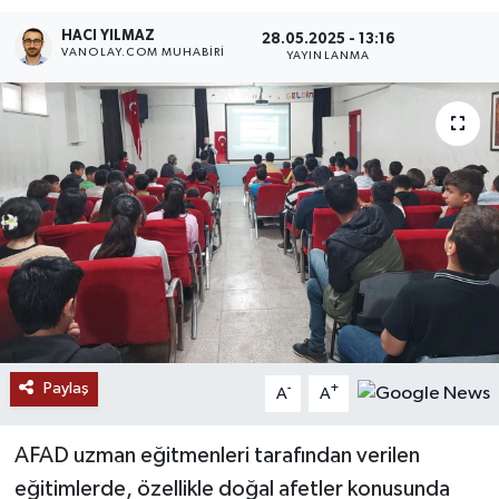
HACI YILMAZ
RESMİ İLANLAR
28.05.2025 - 13:16
VANOLAY.COM MUHABIRI
YAYINLANMA
Paylaş
-
+
A
A
AFAD uzman eğitmenleri tarafından verilen
eğitimlerde, özellikle doğal afetler konusunda