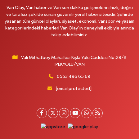
Van Olay, Van haber ve Van son dakika gelişmelerini hızlı, doğru
0 (432) 351 02 96
Yol Tarifi Al
ve tarafsız şekilde sunan güvenilir yerel haber sitesidir. Şehirde
yaşanan tüm güncel olayları, siyaset, ekonomi, vanspor ve yaşam
Koç Eczanesi
kategorilerindeki haberleri Van Olay’ın deneyimli ekibiyle anında
Cumhuriyet Mahallesi, Konak Sokak No:6 Gürpınar Van
takip edebilirsiniz.
0 (530) 442 24 65
Yol Tarifi Al
Vali Mithatbey Mahallesi Kışla Yolu Caddesi No:29/B
Engin Eczanesi
İPEKYOLU/VAN
Beyazıt Mahallesi, Zeylan Caddesi No:46 A Erciş Van
0 (432) 351 55 50
Yol Tarifi Al
0553 496 65 69
[email protected]
Muhammed Eczanesi
Mahmudiye Mahallesi, Atatürk Caddesi No:29 D Özalp Van
0 (432) 712 22 87
Yol Tarifi Al
Otogar Eczanesi
İstasyon Mahallesi, Terminal Caddesi No:17 A Tuşba Van