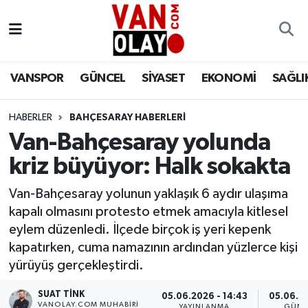
Vanspor
Van Nöbetçi Eczaneler
VANSPOR
GÜNCEL
SİYASET
EKONOMİ
SAĞLI
Güncel
Van Hava Durumu
HABERLER
BAHÇESARAY HABERLERİ
Siyaset
Van Namaz Vakitleri
Van-Bahçesaray yolunda
Ekonomi
Van Trafik Yoğunluk Haritası
kriz büyüyor: Halk sokakta
Sağlık
Süper Lig Puan Durumu ve Fikstür
Van-Bahçesaray yolunun yaklaşık 6 aydır ulaşıma
kapalı olmasını protesto etmek amacıyla kitlesel
Eğitim
Tüm Manşetler
eylem düzenledi. İlçede birçok iş yeri kepenk
kapatırken, cuma namazının ardından yüzlerce kişi
Bilim & Teknoloji
Son Dakika Haberleri
yürüyüş gerçekleştirdi.
SUAT TINK
Dünya
Haber Arşivi
05.06.2026 - 14:43
05.06.20
VANOLAY.COM MUHABIRI
YAYINLANMA
GÜNC