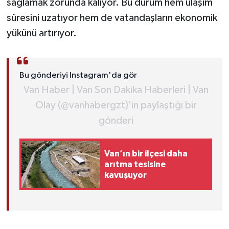
sağlamak zorunda kalıyor. Bu durum hem ulaşım
süresini uzatıyor hem de vatandaşların ekonomik
yükünü artırıyor.
Bu gönderiyi Instagram'da gör
Van Haber | Van Son Dakika Haberleri | Van
Olay (@vanhabergzt)'in paylaştığı bir
gönderi
Van’ın bir ilçesi daha
arıtma tesisine
kavuşuyor