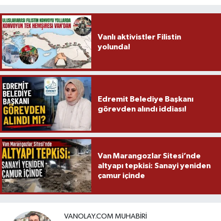
Vanlı aktivistler Filistin
yolunda!
Edremit Belediye Başkanı
görevden alındı iddiası!
Van Marangozlar Sitesi’nde
altyapı tepkisi: Sanayi yeniden
çamur içinde
VANOLAY.COM MUHABIRI