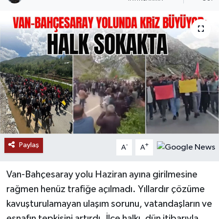
RESMİ İLANLAR
Paylaş
-
+
A
A
Van-Bahçesaray yolu Haziran ayına girilmesine
rağmen henüz trafiğe açılmadı. Yıllardır çözüme
kavuşturulamayan ulaşım sorunu, vatandaşların ve
esnafın tepkisini artırdı. İlçe halkı, dün itibarıyla