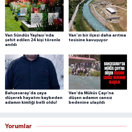
Van Sündüs Yaylası'nda
Van’ın bir ilçesi daha arıtma
şehit edilen 24 kişi törenle
tesisine kavuşuyor
anıldı
Bahçesaray’da çaya
Van’da Müküs Çayı’na
düşerek hayatını kaybeden
düşen adamın cansız
adamın kimliği belli oldu!
bedenine ulaşıldı
Yorumlar