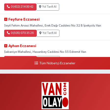
0 (432) 214 00 42
Yol Tarifi Al
Feyfure Eczanesi
Seyit Fehim Arvasi Mahallesi, Erek Dağı Caddesi No:32 B İpekyolu Van
0 (505) 070 35 26
Yol Tarifi Al
Ayhan Eczanesi
Şabaniye Mahallesi, Hasanbey Caddesi No:55 Edremit Van
0 (505) 636 94 65
Yol Tarifi Al
Tüm Nöbetçi Eczaneler
Baran Eczanesi
Şehit Jandarma Binbaşı Cesur Mahallesi, Vali Münir Karaloğlu Caddesi
No:6 D Çaldıran Van
0 (538) 376 47 15
Yol Tarifi Al
Vitamin Eczanesi
Vanyolu Mahallesi, Kara Yusuf Bey Caddesi No:99 B Erciş Van