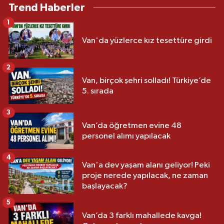
Trend Haberler
1
Van'da yüzlerce kız tesettüre girdi
2
Van, birçok şehri solladı! Türkiye’de
5. sırada
3
Van’da öğretmen evine 48
personel alımı yapılacak
4
Van'a dev yaşam alanı geliyor! Peki
proje nerede yapılacak, ne zaman
başlayacak?
5
Van’da 3 farklı mahallede kavga!