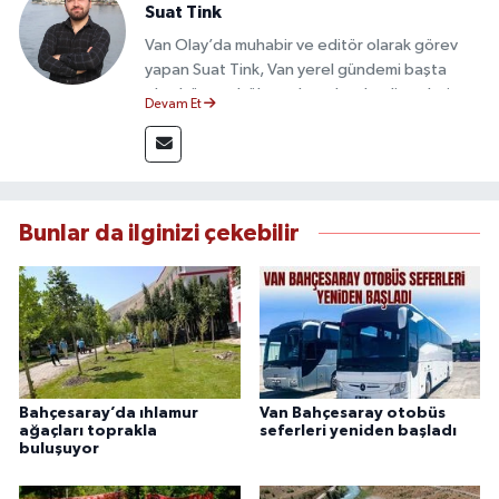
Suat Tink
Van Olay’da muhabir ve editör olarak görev
yapan Suat Tink, Van yerel gündemi başta
olmak üzere bölgesel ve ulusal gelişmeleri
Devam Et
yakından takip etmektedir. İletişim Fakültesi
mezunu olan Tink, sahadan edindiği bilgilerle
doğruluk, tarafsızlık ve etik ilkeler
çerçevesinde güvenilir ve hızlı habercilik
anlayışını benimsemektedir.
Bunlar da ilginizi çekebilir
Bahçesaray’da ıhlamur
Van Bahçesaray otobüs
ağaçları toprakla
seferleri yeniden başladı
buluşuyor