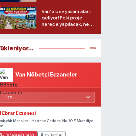
Van'a dev yaşam alanı
geliyor! Peki proje
nerede yapılacak, ne
zaman başlayacak?
ükleniyor...
Van Nöbetçi Eczaneler
Ebrar Eczanesi
enişehir Mahallesi, Hastane Caddesi No:10 E Muradiye
an
0 (546) 403 34 69
Yol Tarifi Al