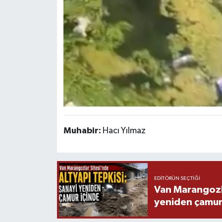
Muhabir:
Hacı Yılmaz
EDITÖRÜN SEÇTIĞI
Van Marangozla
yeniden çamur