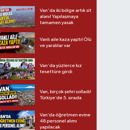
Van'da iki bölge artık sit
alanı! Yapılaşmaya
tamamen yasak
Vanlı aile kaza yaptı! Ölü
ve yaralılar var
Van'da yüzlerce kız
tesettüre girdi
Van, birçok şehri solladı!
Türkiye’de 5. sırada
Van’da öğretmen evine
48 personel alımı
yapılacak