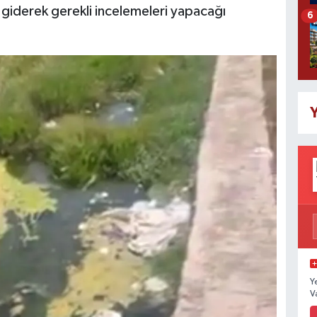
e giderek gerekli incelemeleri yapacağı
6
Y
Y
V