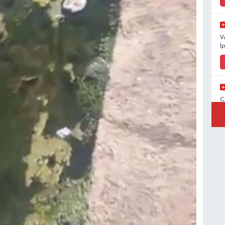
V
İ
C
İ
V
V
C