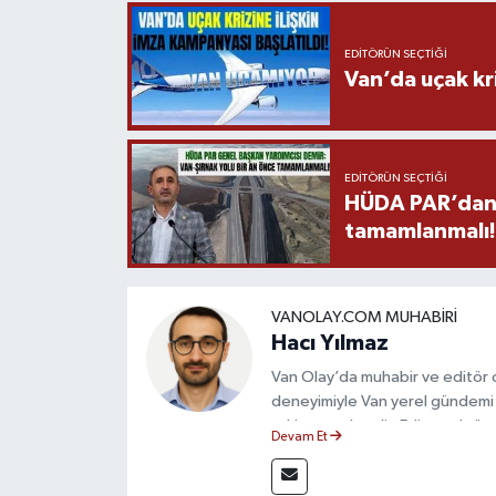
EDITÖRÜN SEÇTIĞI
Van’da uçak kri
EDITÖRÜN SEÇTIĞI
HÜDA PAR’dan V
tamamlanmalı!
VANOLAY.COM MUHABIRI
Hacı Yılmaz
Van Olay’da muhabir ve editör ol
deneyimiyle Van yerel gündemi 
takip etmektedir. Editoryal sürec
Devam Et
çerçevesinde ürettiği haberlerl
bilgilendirmektedir.