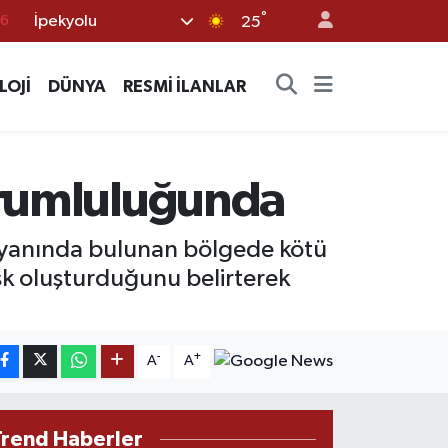
°
İpekyolu
16
25
02
LOJİ
DÜNYA
RESMİ İLANLAR
07
44
4
sorumluluğunda
76
n yanında bulunan bölgede kötü
risk oluşturduğunu belirterek
-
+
A
A
Trend Haberler