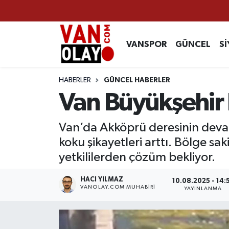
Vanspor
Van Nöbetçi Eczaneler
VANSPOR
GÜNCEL
Sİ
Güncel
Van Hava Durumu
HABERLER
GÜNCEL HABERLER
Siyaset
Van Namaz Vakitleri
Van Büyükşehir 
Ekonomi
Van Trafik Yoğunluk Haritası
Van’da Akköprü deresinin deva
koku şikayetleri arttı. Bölge sa
Sağlık
Süper Lig Puan Durumu ve Fikstür
yetkililerden çözüm bekliyor.
Eğitim
Tüm Manşetler
HACI YILMAZ
10.08.2025 - 14:
VANOLAY.COM MUHABIRI
YAYINLANMA
Bilim & Teknoloji
Son Dakika Haberleri
Dünya
Haber Arşivi