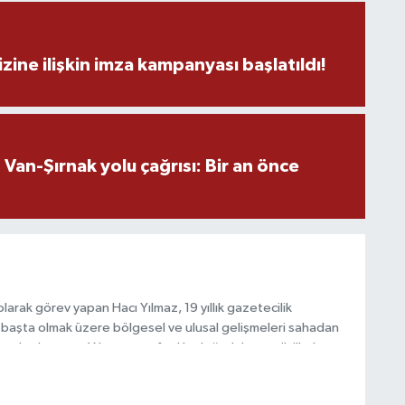
zine ilişkin imza kampanyası başlatıldı!
an-Şırnak yolu çağrısı: Bir an önce
arak görev yapan Hacı Yılmaz, 19 yıllık gazetecilik
başta olmak üzere bölgesel ve ulusal gelişmeleri sahadan
e katkı sunan Yılmaz, tarafsızlık, doğruluk ve etik ilkeler
e kamuoyunu güvenilir kaynaklara dayalı olarak