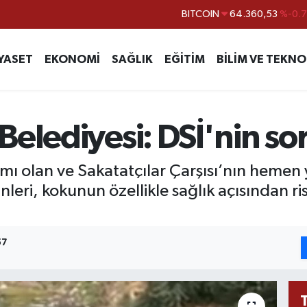
DOLAR
47,7143
%0.
EURO
55,0317
%-0.
YASET
EKONOMİ
SAĞLIK
EĞİTİM
BİLİM VE TEKNO
STERLİN
64,2463
%0.
GRAM ALTIN
6574.81
%1.
BİST100
13.887
%6
Belediyesi: DSİ'nin 
BITCOIN
64.360,53
%-0.
mı olan ve Sakatatçılar Çarşısı’nın heme
kinleri, kokunun özellikle sağlık açısından 
57