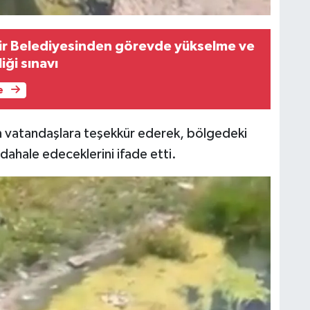
ir Belediyesinden görevde yükselme ve
iği sınavı
H
e
ren vatandaşlara teşekkür ederek, bölgedeki
S
ahale edeceklerini ifade etti.
V
S
V