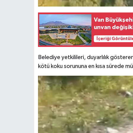
Van Büyükşeh
unvan değişikl
İçeriği Görüntül
Belediye yetkilileri, duyarlılık göste
kötü koku sorununa en kısa sürede müd