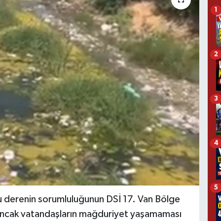
1
2
3
4
5
u derenin sorumluluğunun DSİ 17. Van Bölge
 Ancak vatandaşların mağduriyet yaşamaması