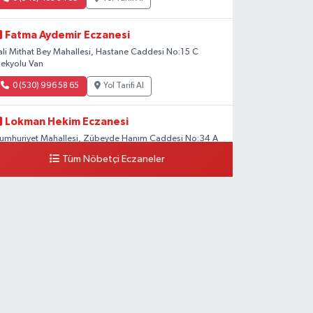
Fatma Aydemir Eczanesi
ali Mithat Bey Mahallesi, Hastane Caddesi No:15 C
pekyolu Van
0 (530) 996 58 65
Yol Tarifi Al
Lokman Hekim Eczanesi
umhuriyet Mahallesi, Zübeyde Hanım Caddesi No:34 A
pekyolu Van
Tüm Nöbetçi Eczaneler
0 (432) 503 93 23
Yol Tarifi Al
Hekimoğlu Eczanesi
anyolu Mahallesi, Kara Yusuf Bey Bulvarı No:102 F Erciş
an
0 (541) 147 65 65
Yol Tarifi Al
Koç Eczanesi
umhuriyet Mahallesi, Konak Sokak No:6 Gürpınar Van