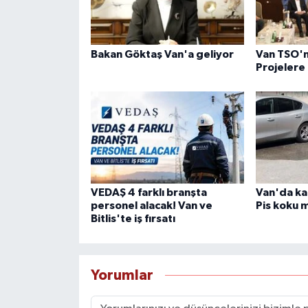
Bakan Göktaş Van'a geliyor
Van TSO'
Projelere
VEDAŞ 4 farklı branşta
Van'da ka
personel alacak! Van ve
Pis koku m
Bitlis'te iş fırsatı
Yorumlar