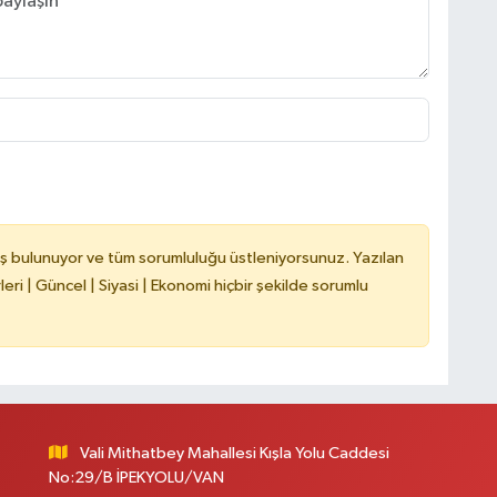
ş bulunuyor ve tüm sorumluluğu üstleniyorsunuz. Yazılan
ri | Güncel | Siyasi | Ekonomi hiçbir şekilde sorumlu
Vali Mithatbey Mahallesi Kışla Yolu Caddesi
No:29/B İPEKYOLU/VAN