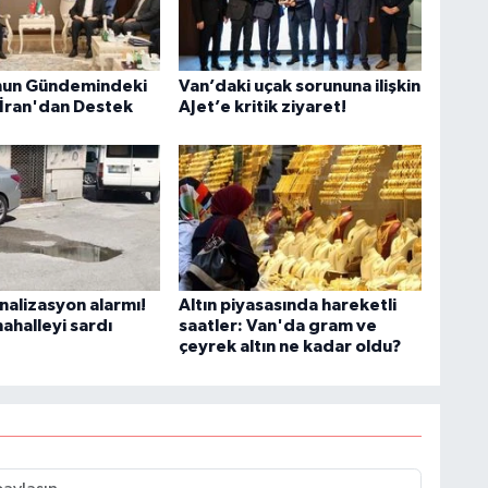
H
nun Gündemindeki
Van’daki uçak sorununa ilişkin
 İran'dan Destek
AJet’e kritik ziyaret!
C
B
nalizasyon alarmı!
Altın piyasasında hareketli
ahalleyi sardı
saatler: Van'da gram ve
çeyrek altın ne kadar oldu?