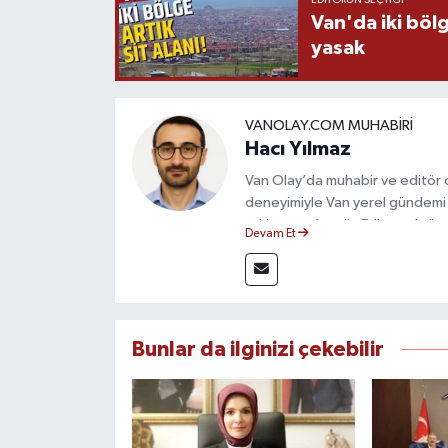
Van'da iki böl
yasak
VANOLAY.COM MUHABIRI
Hacı Yılmaz
Van Olay’da muhabir ve editör ol
deneyimiyle Van yerel gündemi 
takip etmektedir. Editoryal sürec
Devam Et
çerçevesinde ürettiği haberlerl
bilgilendirmektedir.
Bunlar da ilginizi çekebilir