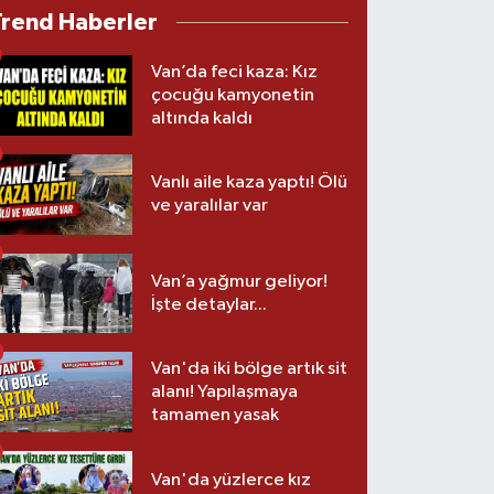
Trend Haberler
Van’da feci kaza: Kız
çocuğu kamyonetin
altında kaldı
Vanlı aile kaza yaptı! Ölü
ve yaralılar var
Van’a yağmur geliyor!
İşte detaylar...
Van'da iki bölge artık sit
alanı! Yapılaşmaya
tamamen yasak
Van'da yüzlerce kız