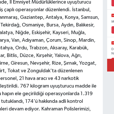
nde, İl Emniyet Müdürlüklerince uyuşturucu
iş çaplı operasyonlar düzenlendi. İstanbul,
manmaraş, Gaziantep, Antalya, Konya, Samsun,
M
, Tekirdağ, Osmaniye, Bursa, Aydın, Balıkesir,
Malatya, Niğde, Eskişehir, Kayseri, Muğla,
Sakarya, Van, Adıyaman, Çorum, Sinop, Mardin,
ütahya, Ordu, Trabzon, Aksaray, Karabük,
D
N
r, Bitlis, Düzce, Kırşehir, Yalova, Ağrı,
ne, Giresun, Nevşehir, Rize, Şırnak, Yozgat,
Siirt, Tokat ve Zonguldak'ta düzenlenen
rsonel, 21 hava aracı ve 43 narkotik
İ
leştirildi. 767 kilogram uyuşturucu madde ile
hapın ele geçirildiği operasyonlarda 1.319
 tutuklandı, 174'ü hakkında adli kontrol
mleri devam ediyor. Kahraman Polislerimizi,
Ö
M