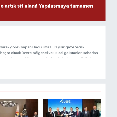
M
ge artık sit alanı! Yapılaşmaya tamamen
A
arak görev yapan Hacı Yılmaz, 19 yıllık gazetecilik
başta olmak üzere bölgesel ve ulusal gelişmeleri sahadan
e katkı sunan Yılmaz, tarafsızlık, doğruluk ve etik ilkeler
C
H
e kamuoyunu güvenilir kaynaklara dayalı olarak
U