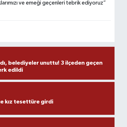
klarımızı ve emeği geçenleri tebrik ediyoruz”
M
Y
dı, belediyeler unuttu! 3 ilçeden geçen
rk edildi
S
O
e kız tesettüre girdi
M