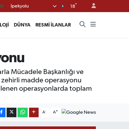
°
İpekyolu
05
18
18
LOJİ
DÜNYA
RESMİ İLANLAR
22
54
11
yonu
32
arla Mücadele Başkanlığı ve
bir zehirli madde operasyonu
enlenen operasyonlarda toplam
-
+
A
A