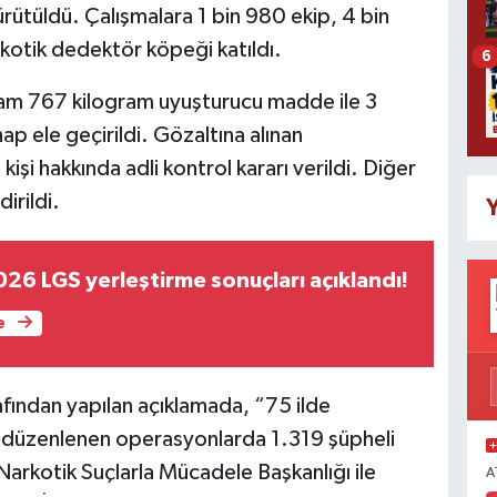
rütüldü. Çalışmalara 1 bin 980 ekip, 4 bin
kotik dedektör köpeği katıldı.
6
lam 767 kilogram uyuşturucu madde ile 3
p ele geçirildi. Gözaltına alınan
işi hakkında adli kontrol kararı verildi. Diğer
dirildi.
Y
026 LGS yerleştirme sonuçları açıklandı!
e
arafından yapılan açıklamada, “75 ilde
k düzenlenen operasyonlarda 1.319 şüpheli
arkotik Suçlarla Mücadele Başkanlığı ile
A