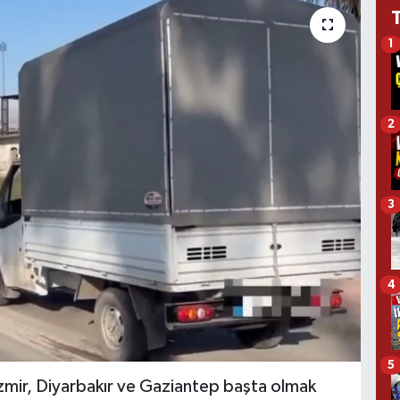
1
2
3
4
5
zmir, Diyarbakır ve Gaziantep başta olmak