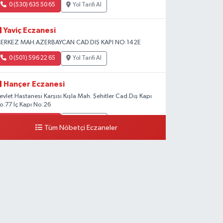
0 (530) 635 50 65
Yol Tarifi Al
Yaviç Eczanesi
ERKEZ MAH.AZERBAYCAN CAD.DIŞ KAPI NO:142E
0 (501) 596 22 65
Yol Tarifi Al
Hançer Eczanesi
evlet Hastanesi Karşısı Kışla Mah. Şehitler Cad.Dış Kapı
o:77 İç Kapı No:26
0 (543) 204 39 32
Yol Tarifi Al
Tüm Nöbetçi Eczaneler
Hilal Eczanesi
STASYON MAH.MEHMETPAŞA CAD.NO:44 1
0 (552) 876 65 00
Yol Tarifi Al
Peker Eczanesi
ZEL AKDAMAR HASTANESİ KARŞISI HATUNİYE
AH.ASMİN SK.NO:11