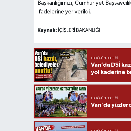
Başkanlığımızı, Cumhuriyet Başsavcılı
ifadelerine yer verildi.
Kaynak:
İÇİŞLERİ BAKANLIĞI
EDITÖRÜN SEÇTIĞI
Van’da DSİ kaz
yol kaderine te
EDITÖRÜN SEÇTIĞI
Van'da yüzlerc
EDITÖRÜN SEÇTIĞI