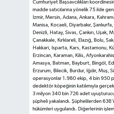
Cumhuriyet Başsavcılıkları koordinesi
madde satıcılarına yönelik 75 ilde gen
İzmir, Mersin, Adana, Ankara, Kahra
Manisa, Kocaeli, Diyarbakır, Şanlıurfa
Denizli, Hatay, Sivas, Çankırı, Uşak, 
Çanakkale, Kırklareli, Elazığ, Bolu, 
Hakkari, Isparta, Kars, Kastamonu, K
Erzincan, Karaman, Kilis, Afyonkarahisa
Amasya, Batman, Bayburt, Bingöl, Edir
Erzurum, Bilecik, Burdur, Iğdır, Muş, 
operasyonlar 1.980 ekip, 4 bin 950 pe
dedektör köpeğinin katılımıyla gerçek
3 milyon 340 bin 726 adet uyuşturucu 
şüpheli yakalandı. Şüphelilerden 638'i
hükümleri uygulandı. Diğerlerinin işle