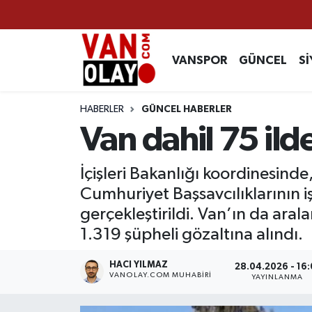
Vanspor
Van Nöbetçi Eczaneler
VANSPOR
GÜNCEL
Sİ
Güncel
Van Hava Durumu
HABERLER
GÜNCEL HABERLER
Siyaset
Van Namaz Vakitleri
Van dahil 75 il
Ekonomi
Van Trafik Yoğunluk Haritası
İçişleri Bakanlığı koordinesin
Cumhuriyet Başsavcılıklarının i
Sağlık
Süper Lig Puan Durumu ve Fikstür
gerçekleştirildi. Van’ın da ar
Eğitim
Tüm Manşetler
1.319 şüpheli gözaltına alındı.
Bilim & Teknoloji
Son Dakika Haberleri
HACI YILMAZ
28.04.2026 - 16:
VANOLAY.COM MUHABIRI
YAYINLANMA
Dünya
Haber Arşivi