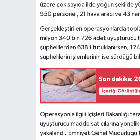
üzere çok sayıda ilde yoğun şekilde yü
950 personel, 21 hava aracı ve 43 nar
Gerçekleştirilen operasyonlarda top
milyon 340 bin 726 adet uyuşturucu ha
şüphelilerden 638’i tutuklanırken, 174 k
şüphelilerin işlemlerinin ise sürdüğü bil
Son dakika: 2
İçeriği Görüntül
Operasyonla ilgili İçişleri Bakanlığı t
uyuşturucu madde satıcılarına yöneli
yakalandı. Emniyet Genel Müdürlüğü N