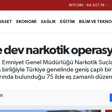
DOLAR
47,5971
%0.
EURO
55,1336
%0.
YASET
EKONOMİ
SAĞLIK
EĞİTİM
BİLİM VE TEKNO
STERLİN
64,2534
%0.
GRAM ALTIN
6527.85
%0.
BİST100
13.703
%
de dev narkotik operas
BITCOIN
64.927,78
%1.
de, Emniyet Genel Müdürlüğü Narkotik Suçl
ş birliğiyle Türkiye genelinde geniş çaplı 
alarında bulunduğu 75 ilde eş zamanlı düz
01