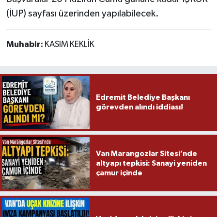
(İUP) sayfası üzerinden yapılabilecek.
Muhabir:
KASIM KEKLİK
Edremit Belediye Başkanı
görevden alındı iddiası!
Van Marangozlar Sitesi’nde
altyapı tepkisi: Sanayi yeniden
çamur içinde