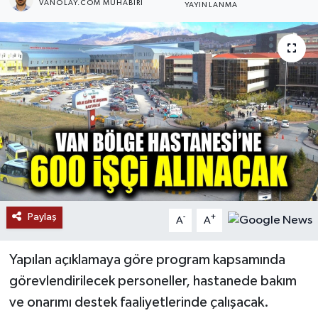
VANOLAY.COM MUHABIRI
YAYINLANMA
RESMİ İLANLAR
Paylaş
-
+
A
A
Yapılan açıklamaya göre program kapsamında
görevlendirilecek personeller, hastanede bakım
ve onarımı destek faaliyetlerinde çalışacak.