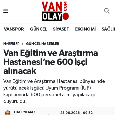
Vanspor
Van Nöbetçi Eczaneler
VANSPOR
GÜNCEL
SİYASET
EKONOMİ
SAĞLI
Güncel
Van Hava Durumu
HABERLER
GÜNCEL HABERLER
Siyaset
Van Namaz Vakitleri
Van Eğitim ve Araştırma
Ekonomi
Van Trafik Yoğunluk Haritası
Hastanesi’ne 600 işçi
alınacak
Sağlık
Süper Lig Puan Durumu ve Fikstür
Van Eğitim ve Araştırma Hastanesi bünyesinde
Eğitim
Tüm Manşetler
yürütülecek İşgücü Uyum Programı (İUP)
kapsamında 600 personel alımı yapılacağı
Bilim & Teknoloji
Son Dakika Haberleri
duyuruldu.
Dünya
Haber Arşivi
HACI YILMAZ
23.06.2026 - 09:52