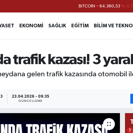
DOLAR
47,7069
%0.
EURO
55,0265
%0.
YASET
EKONOMİ
SAĞLIK
EĞİTİM
BİLİM VE TEKNO
STERLİN
64,1897
%0.
GRAM ALTIN
6574.81
%1.
BİST100
13.887
%6
a trafik kazası! 3 yar
BITCOIN
64.360,53
%-0.
meydana gelen trafik kazasında otomobil ile
23
23.04.2026 - 09:35
GÜNCELLEME
1