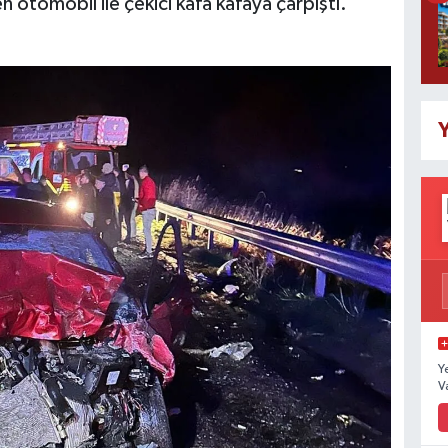
 otomobil ile çekici kafa kafaya çarpıştı.
Y
Y
V