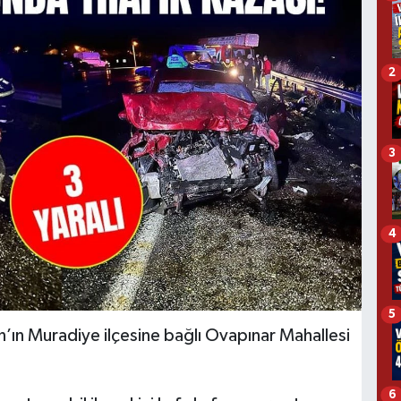
2
3
4
5
’ın Muradiye ilçesine bağlı Ovapınar Mahallesi
6