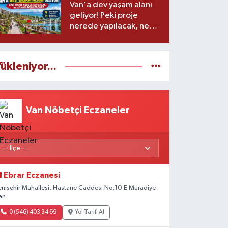
Van'a dev yaşam alanı
geliyor! Peki proje
nerede yapılacak, ne
zaman başlayacak?
ükleniyor...
Van Nöbetçi Eczaneler
Ebrar Eczanesi
enişehir Mahallesi, Hastane Caddesi No:10 E Muradiye
an
0 (546) 403 34 69
Yol Tarifi Al