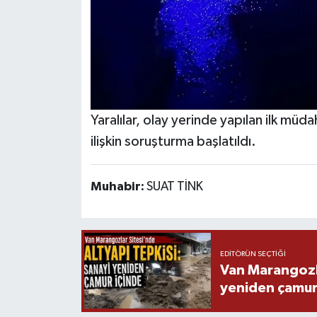
Yaralılar, olay yerinde yapılan ilk müd
ilişkin soruşturma başlatıldı.
Muhabir:
SUAT TİNK
EDITÖRÜN SEÇTIĞI
Van Marangozla
yeniden çamur