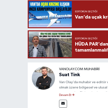
EDITÖRÜN SEÇTIĞI
Van’da uçak kri
EDITÖRÜN SEÇTIĞI
HÜDA PAR’dan V
tamamlanmalı!
VANOLAY.COM MUHABIRI
Suat Tink
Van Olay’da muhabir ve editör 
olmak üzere bölgesel ve ulusal 
mezunu olan Tink, sahadan edindiğ
Devam Et
çerçevesinde güvenilir ve hızlı 