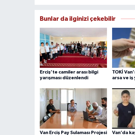
Bunlar da ilginizi çekebilir
Erciş’te camiler arası bilgi
TOKİ Van’ı
yarışması düzenlendi
arsa ve iş
Van Erciş Pay Sulaması Projesi
Van’da ka