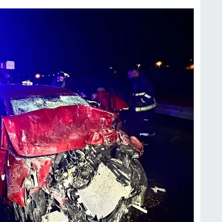
H
S
V
S
V
O