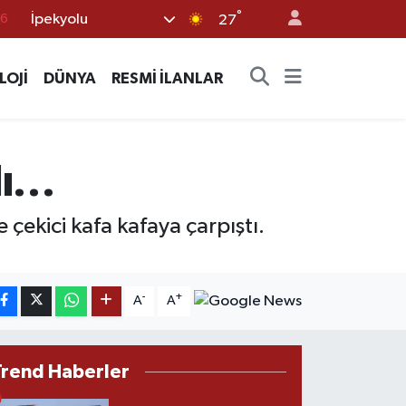
°
İpekyolu
17
27
01
LOJİ
DÜNYA
RESMİ İLANLAR
02
44
4
alı…
76
 çekici kafa kafaya çarpıştı.
-
+
A
A
Trend Haberler