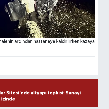
İ
ahalenin ardından hastaneye kaldırılırken kazaya
Ş
K
M
V
r Sitesi’nde altyapı tepkisi: Sanayi
 içinde