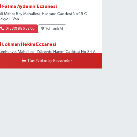
Fatma Aydemir Eczanesi
ali Mithat Bey Mahallesi, Hastane Caddesi No:15 C
pekyolu Van
0 (530) 996 58 65
Yol Tarifi Al
Lokman Hekim Eczanesi
umhuriyet Mahallesi, Zübeyde Hanım Caddesi No:34 A
pekyolu Van
Tüm Nöbetçi Eczaneler
0 (432) 503 93 23
Yol Tarifi Al
Hekimoğlu Eczanesi
anyolu Mahallesi, Kara Yusuf Bey Bulvarı No:102 F Erciş
an
0 (541) 147 65 65
Yol Tarifi Al
Koç Eczanesi
umhuriyet Mahallesi, Konak Sokak No:6 Gürpınar Van