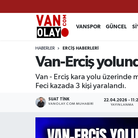
Vanspor
Van Nöbetçi Eczaneler
VANSPOR
GÜNCEL
Sİ
Güncel
Van Hava Durumu
HABERLER
ERCİŞ HABERLERİ
Siyaset
Van Namaz Vakitleri
Van-Erciş yolund
Ekonomi
Van Trafik Yoğunluk Haritası
Van - Erciş kara yolu üzerinde 
Feci kazada 3 kişi yaralandı.
Sağlık
Süper Lig Puan Durumu ve Fikstür
SUAT TINK
22.04.2026 - 11:
Eğitim
Tüm Manşetler
VANOLAY.COM MUHABIRI
YAYINLANMA
Bilim & Teknoloji
Son Dakika Haberleri
Dünya
Haber Arşivi