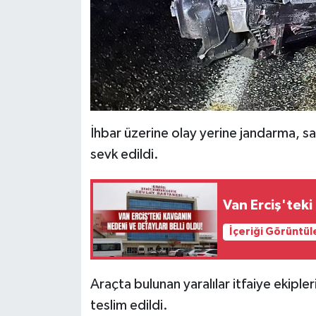
İhbar üzerine olay yerine jandarma, sa
sevk edildi.
Van Erciş'teki
İçeriği Görüntül
Araçta bulunan yaralılar itfaiye ekipleri
teslim edildi.