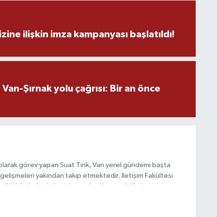
H
V
zine ilişkin imza kampanyası başlatıldı!
C
V
an-Şırnak yolu çağrısı: Bir an önce
A
olarak görev yapan Suat Tink, Van yerel gündemi başta
gelişmeleri yakından takip etmektedir. İletişim Fakültesi
i bilgilerle doğruluk, tarafsızlık ve etik ilkeler
habercilik anlayışını benimsemektedir.