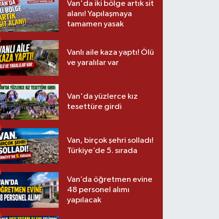
Van'da iki bölge artık sit
alanı! Yapılaşmaya
tamamen yasak
Vanlı aile kaza yaptı! Ölü
ve yaralılar var
Van'da yüzlerce kız
tesettüre girdi
Van, birçok şehri solladı!
Türkiye’de 5. sırada
Van’da öğretmen evine
48 personel alımı
yapılacak