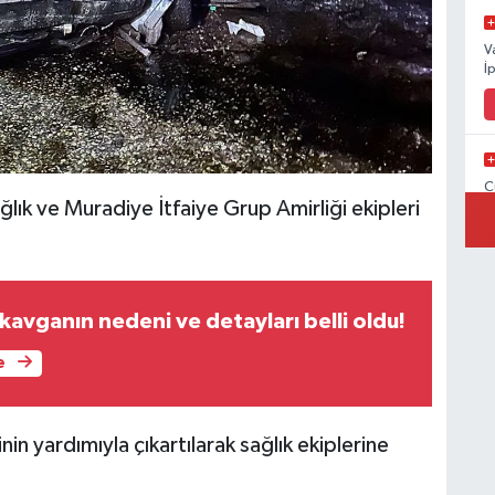
V
İ
C
ğlık ve Muradiye İtfaiye Grup Amirliği ekipleri
İ
 kavganın nedeni ve detayları belli oldu!
V
V
e
nin yardımıyla çıkartılarak sağlık ekiplerine
C