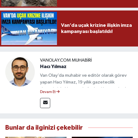
Van’da uçak krizine ilişkin imza
kampanyası başlatıldı!
VANOLAY.COM MUHABIRI
Hacı Yılmaz
Van Olay’da muhabir ve editör olarak görev
yapan Hacı Yılmaz, 19 yıllık gazetecilik
deneyimiyle Van yerel gündemi başta olmak
Devam Et
üzere bölgesel ve ulusal gelişmeleri sahadan
takip etmektedir. Editoryal sürece katkı sunan
Yılmaz, tarafsızlık, doğruluk ve etik ilkeler
çerçevesinde ürettiği haberlerle kamuoyunu
güvenilir kaynaklara dayalı olarak
Bunlar da ilginizi çekebilir
bilgilendirmektedir.