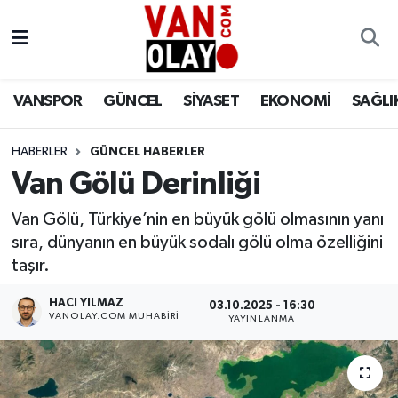
Vanspor
Van Nöbetçi Eczaneler
VANSPOR
GÜNCEL
SİYASET
EKONOMİ
SAĞLI
Güncel
Van Hava Durumu
HABERLER
GÜNCEL HABERLER
Siyaset
Van Namaz Vakitleri
Van Gölü Derinliği
Ekonomi
Van Trafik Yoğunluk Haritası
Van Gölü, Türkiye’nin en büyük gölü olmasının yanı
sıra, dünyanın en büyük sodalı gölü olma özelliğini
Sağlık
Süper Lig Puan Durumu ve Fikstür
taşır.
Eğitim
Tüm Manşetler
HACI YILMAZ
03.10.2025 - 16:30
VANOLAY.COM MUHABIRI
YAYINLANMA
Bilim & Teknoloji
Son Dakika Haberleri
Dünya
Haber Arşivi