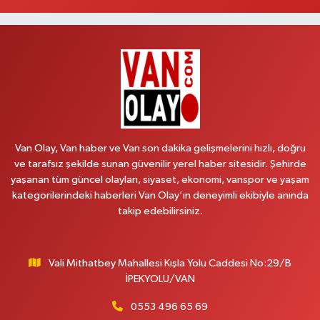
Aydın Eczanesi
Recep Tayyip Erdoğan Mah.Azerbaycan Cad.104 B
0 (538) 861 36 16
Yol Tarifi Al
Arjin Eczanesi
BEYAZIT MAH.ZEYLAN CADDESİ OKYANUS GİYİM YANI NO:1
0 (535) 014 85 70
Yol Tarifi Al
Van Olay, Van haber ve Van son dakika gelişmelerini hızlı, doğru
ve tarafsız şekilde sunan güvenilir yerel haber sitesidir. Şehirde
Afşar Eczanesi
yaşanan tüm güncel olayları, siyaset, ekonomi, vanspor ve yaşam
Kazım Karabekir cad.Eski Araştırma Hastanesi karşısı (kent park karşısı )
kategorilerindeki haberleri Van Olay’ın deneyimli ekibiyle anında
Kaval iş merkezi No: 156 B
takip edebilirsiniz.
0 (432) 214 02 40
Yol Tarifi Al
Vali Mithatbey Mahallesi Kışla Yolu Caddesi No:29/B
Gürpınar Eczanesi
İPEKYOLU/VAN
Akpınar Mah. Milli Egemenlik Cad.No:7 A
0 (506) 065 26 65
Yol Tarifi Al
0553 496 65 69