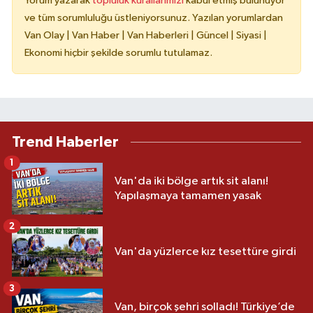
Yorum yazarak
topluluk kurallarımızı
kabul etmiş bulunuyor
ve tüm sorumluluğu üstleniyorsunuz. Yazılan yorumlardan
Van Olay | Van Haber | Van Haberleri | Güncel | Siyasi |
Ekonomi hiçbir şekilde sorumlu tutulamaz.
Trend Haberler
1
Van'da iki bölge artık sit alanı!
Yapılaşmaya tamamen yasak
2
Van'da yüzlerce kız tesettüre girdi
3
Van, birçok şehri solladı! Türkiye’de