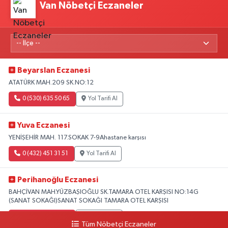
Van Nöbetçi Eczaneler
Beyarslan Eczanesi
ATATÜRK MAH.209 SK.NO:12
0 (530) 635 50 65
Yol Tarifi Al
Yuva Eczanesi
YENİŞEHİR MAH. 117.SOKAK 7-9Ahastane karşısı
0 (432) 451 31 51
Yol Tarifi Al
Perihanoğlu Eczanesi
BAHÇİVAN MAH.YÜZBAŞIOĞLU SK.TAMARA OTEL KARŞISI NO:14G
(SANAT SOKAĞI)SANAT SOKAĞI TAMARA OTEL KARŞISI
0 (432) 216 24 25
Yol Tarifi Al
Tüm Nöbetçi Eczaneler