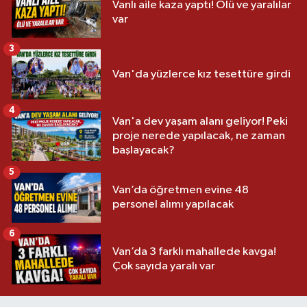
Vanlı aile kaza yaptı! Ölü ve yaralılar
var
3
Van'da yüzlerce kız tesettüre girdi
4
Van'a dev yaşam alanı geliyor! Peki
proje nerede yapılacak, ne zaman
başlayacak?
5
Van’da öğretmen evine 48
personel alımı yapılacak
6
Van’da 3 farklı mahallede kavga!
Çok sayıda yaralı var