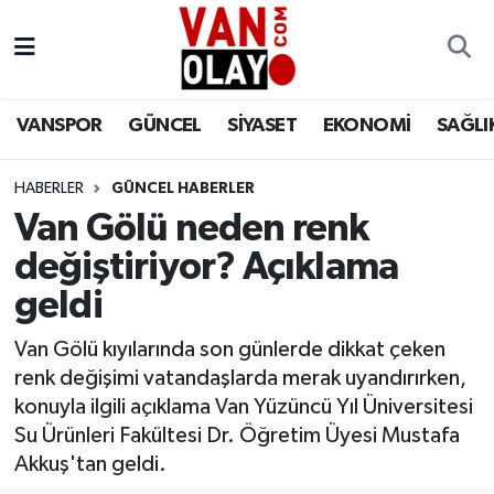
Vanspor
Van Nöbetçi Eczaneler
VANSPOR
GÜNCEL
SİYASET
EKONOMİ
SAĞLI
Güncel
Van Hava Durumu
HABERLER
GÜNCEL HABERLER
Siyaset
Van Namaz Vakitleri
Van Gölü neden renk
Ekonomi
Van Trafik Yoğunluk Haritası
değiştiriyor? Açıklama
geldi
Sağlık
Süper Lig Puan Durumu ve Fikstür
Van Gölü kıyılarında son günlerde dikkat çeken
Eğitim
Tüm Manşetler
renk değişimi vatandaşlarda merak uyandırırken,
konuyla ilgili açıklama Van Yüzüncü Yıl Üniversitesi
Bilim & Teknoloji
Son Dakika Haberleri
Su Ürünleri Fakültesi Dr. Öğretim Üyesi Mustafa
Akkuş'tan geldi.
Dünya
Haber Arşivi