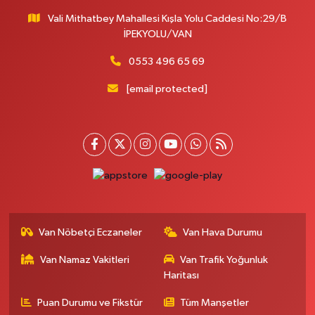
Vali Mithatbey Mahallesi Kışla Yolu Caddesi No:29/B
Yenı Derman Eczanesi
İPEKYOLU/VAN
Hatuniye Mah. Özel Akdamar Hastanesi Karşısı Güven Evleri A.Blok No:7
Akdamar Hastanesi Acil yanı. İpekyolu. Hatuniye mahallesi terzioğlu, Eski
0553 496 65 69
ikinisan kedili kavşağı, 65100 Ipekyolu Van
[email protected]
0 (432) 216 14 84
Yol Tarifi Al
Hayat Eczanesi
Kışla Mah.Çınarlı Cad.1038 Sk.No:93 3-4
0 (432) 354 37 36
Yol Tarifi Al
Erdoğan Eczanesi
SEREFIYE MAHALLE URARTU SOKAK ESKİ İSTANBUL HAST. KRŞ. NO:6 B
Van Nöbetçi Eczaneler
Van Hava Durumu
0 (432) 215 82 65
Yol Tarifi Al
Van Namaz Vakitleri
Van Trafik Yoğunluk
Haritası
Derman Eczanesi
BAHÇELİEVLER MAH.MUSLİH GÖRENTAŞ BULVARI NO:57Çağdaş fırının
Puan Durumu ve Fikstür
Tüm Manşetler
karşısı