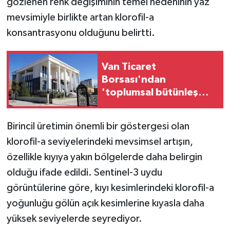
gözlenen renk değişiminin temel nedeninin yaz
mevsimiyle birlikte artan klorofil-a
konsantrasyonu olduğunu belirtti.
Van Ticaret
Borsası'ndan
'toplumsal bütünleşme'
kanun teklifine destek
Birincil üretimin önemli bir göstergesi olan
klorofil-a seviyelerindeki mevsimsel artışın,
özellikle kıyıya yakın bölgelerde daha belirgin
olduğu ifade edildi. Sentinel-3 uydu
görüntülerine göre, kıyı kesimlerindeki klorofil-a
yoğunluğu gölün açık kesimlerine kıyasla daha
yüksek seviyelerde seyrediyor.