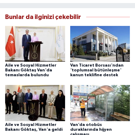
çerçevesinde ürettiği haberlerle kamuoyunu
güvenilir kaynaklara dayalı olarak
Bunlar da ilginizi çekebilir
bilgilendirmektedir.
Aile ve Sosyal Hizmetler
Van Ticaret Borsası'ndan
Bakanı Göktaş Van'da
'toplumsal bütünleşme'
temaslarda bulundu
kanun teklifine destek
Aile ve Sosyal Hizmetler
Van’da otobüs
Bakanı Göktaş, Van'a geldi
duraklarında hijyen
çalışması