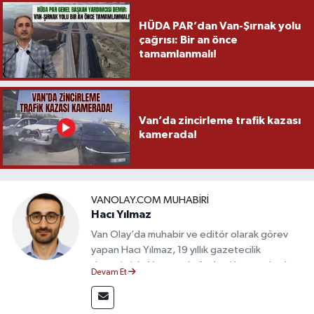
HÜDA PAR’dan Van-Şırnak yolu
çağrısı: Bir an önce
tamamlanmalı!
Van’da zincirleme trafik kazası
kamerada!
VANOLAY.COM MUHABIRI
Hacı Yılmaz
Van Olay’da muhabir ve editör olarak görev
yapan Hacı Yılmaz, 19 yıllık gazetecilik
deneyimiyle Van yerel gündemi başta olmak
Devam Et
üzere bölgesel ve ulusal gelişmeleri sahadan
takip etmektedir. Editoryal sürece katkı sunan
Yılmaz, tarafsızlık, doğruluk ve etik ilkeler