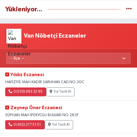
Yükleniyor...
Van Nöbetçi Eczaneler
Yıldız Eczanesi
HAFIZİYE MAH.KADİR SARUHAN CAD.NO:30C
0 (530) 093 32 95
Yol Tarifi Al
Zeynep Öner Eczanesi
SÜPHAN MAH.İPEKYOLU BULVARI NO:283F
0 (432) 217 51 51
Yol Tarifi Al