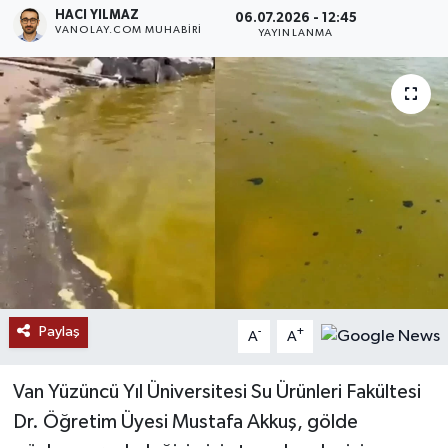
HACI YILMAZ
06.07.2026 - 12:45
VANOLAY.COM MUHABIRI
RESMİ İLANLAR
YAYINLANMA
Paylaş
-
+
A
A
Van Yüzüncü Yıl Üniversitesi Su Ürünleri Fakültesi
Dr. Öğretim Üyesi Mustafa Akkuş, gölde