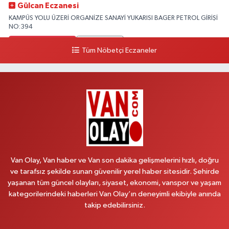
Gülcan Eczanesi
KAMPÜS YOLU ÜZERİ ORGANİZE SANAYİ YUKARISI BAGER PETROL GİRİŞİ
NO:394
0 (533) 348 25 87
Yol Tarifi Al
Tüm Nöbetçi Eczaneler
Lütfiye Hanım Eczanesi
BAHÇİVAN MAH.15 TEMMUZ ŞEHİTLERİ CAD.NO:36B ÖZEL LOKMAN
HEKİM HASTANESİ ACİL KARŞISI
0 (501) 048 96 88
Yol Tarifi Al
Emek Eczanesi
MAHMUDİYE MAH.ATATÜRK CAD.NO:17B
Van Olay, Van haber ve Van son dakika gelişmelerini hızlı, doğru
0 (531) 621 69 65
Yol Tarifi Al
ve tarafsız şekilde sunan güvenilir yerel haber sitesidir. Şehirde
yaşanan tüm güncel olayları, siyaset, ekonomi, vanspor ve yaşam
Onay Eczanesi
kategorilerindeki haberleri Van Olay’ın deneyimli ekibiyle anında
MERAŞEL FEVZİ ÇAKMAK CAD. KÜLTÜR SARAYI KIZILAY KAN MERKEZİ
takip edebilirsiniz.
KARŞISI DIŞ KAPI NO:25B
0 (432) 212 66 67
Yol Tarifi Al