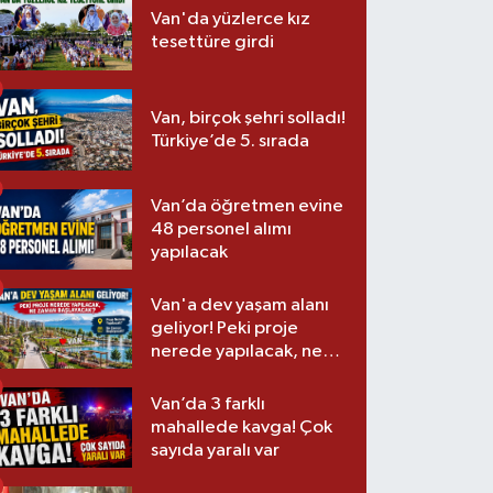
Van'da yüzlerce kız
tesettüre girdi
Van, birçok şehri solladı!
Türkiye’de 5. sırada
Van’da öğretmen evine
48 personel alımı
yapılacak
Van'a dev yaşam alanı
geliyor! Peki proje
nerede yapılacak, ne
zaman başlayacak?
Van’da 3 farklı
mahallede kavga! Çok
sayıda yaralı var