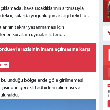
ıklamada, hava sıcaklıklarının artmasıyla
sindeki iç sularda yoğunluğun arttığı belirtildi.
larının tekrar yaşanmaması için
Y
lenen kurallara uymaları istendi.
orduevi arazisinin imara açılmasına karşı
e
nın bulunduğu bölgelerde göle girilmemesi
çısından gerekli tedbirlerin alınması ve
S
bulunuldu.
B