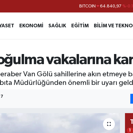
DOLAR
47,7436
%0.
EURO
55,2510
%0.
YASET
EKONOMİ
SAĞLIK
EĞİTİM
BİLİM VE TEKNO
STERLİN
64,4811
%0.
GRAM ALTIN
6660.55
%
BİST100
13.779
%-
ğulma vakalarına karş
BITCOIN
64.840,97
%-0.
 beraber Van Gölü sahillerine akın etmeye b
bıta Müdürlüğünden önemli bir uyarı geld
17
1