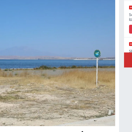
Ş
İ
Ş
M
V
H
C