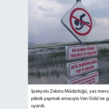
RESMİ İLANLAR
İpekyolu Zabıta Müdürlüğü, yaz mevsim
piknik yapmak amacıyla Van Gölü’ne gi
uyardı.