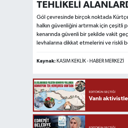
TEHLİKELİ ALANLAR
Göl çevresinde birçok noktada Kürtçe v
halkın güvenliğini artırmak için çeşitl
kenarında güvenli bir şekilde vakit ge
levhalarına dikkat etmelerini ve riskli
Kaynak:
KASIM KEKLİK - HABER MERKEZİ
EDITÖRÜN SEÇTIĞI
Vanlı aktivistle
EDITÖRÜN SEÇTIĞI