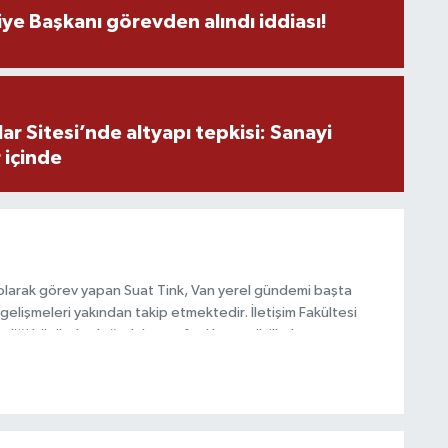
c
ye Başkanı görevden alındı iddiası!
T
r Sitesi’nde altyapı tepkisi: Sanayi
2
y
 içinde
H
olarak görev yapan Suat Tink, Van yerel gündemi başta
gelişmeleri yakından takip etmektedir. İletişim Fakültesi
i bilgilerle doğruluk, tarafsızlık ve etik ilkeler
habercilik anlayışını benimsemektedir.
C