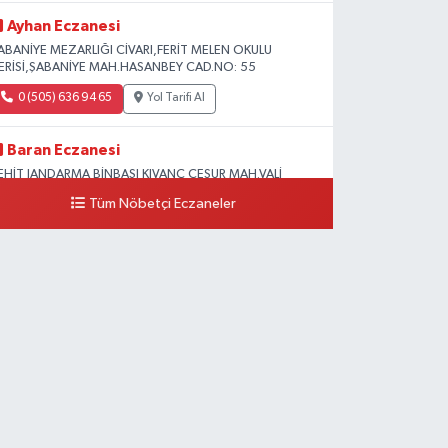
Ayhan Eczanesi
ABANİYE MEZARLIĞI CİVARI,FERİT MELEN OKULU
LERİSİ,ŞABANİYE MAH.HASANBEY CAD.NO: 55
0 (505) 636 94 65
Yol Tarifi Al
Baran Eczanesi
EHİT JANDARMA BİNBAŞI KIVANÇ CESUR MAH.VALİ
ÜNİR KARALOĞLU CAD.DIŞ KAPI NO:6D
Tüm Nöbetçi Eczaneler
0 (538) 376 47 15
Yol Tarifi Al
Vitamin Eczanesi
ANYOLU MAH.KARAYUSUF BEY BULVARI NO:99-B DİŞ
ASTANESİ KARŞISI
0 (432) 351 02 96
Yol Tarifi Al
Koç Eczanesi
UMHURİYET MAH.KONAK SK.NO:6