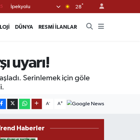
°
İpekyolu
18
28
32
LOJİ
DÜNYA
RESMİ İLANLAR
38
0
14
ı uyarı!
15
aşladı. Serinlemek için göle
i.
-
+
A
A
Trend Haberler