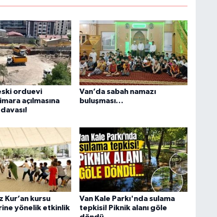
B
N
A
eski orduevi
Van’da sabah namazı
 imara açılmasına
buluşması…
l davası!
Y
K
K
z Kur’an kursu
Van Kale Parkı'nda sulama
ine yönelik etkinlik
tepkisi! Piknik alanı göle
döndü…