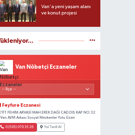
Van'a yeni yaşam alanı
ve konut projesi
ükleniyor...
Van Nöbetçi Eczaneler
Feyfure Eczanesi
EYİT FEHİM ARVASİ MAH.EREK DAĞI CAD.DIŞ KAP NO:32
 Van AVM Arkası Sosyal Meskenler Yolu Üzeri
0 (505) 070 35 26
Yol Tarifi Al