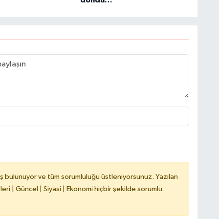
ş bulunuyor ve tüm sorumluluğu üstleniyorsunuz. Yazılan
ri | Güncel | Siyasi | Ekonomi hiçbir şekilde sorumlu