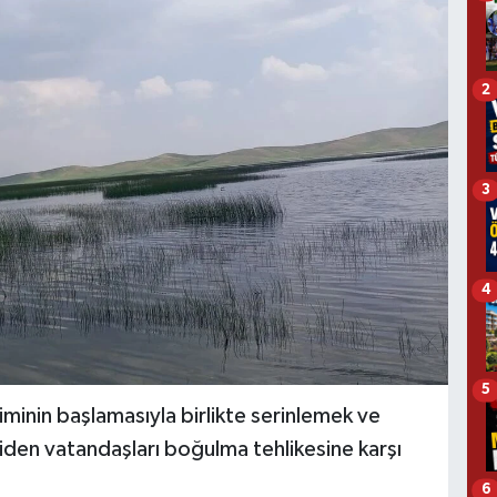
2
3
4
5
inin başlamasıyla birlikte serinlemek ve
den vatandaşları boğulma tehlikesine karşı
6