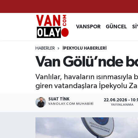
Vanspor
Van Nöbetçi Eczaneler
VANSPOR
GÜNCEL
Sİ
Güncel
Van Hava Durumu
HABERLER
İPEKYOLU HABERLERİ
Siyaset
Van Namaz Vakitleri
Van Gölü’nde bo
Ekonomi
Van Trafik Yoğunluk Haritası
Vanlılar, havaların ısınmasıyla
giren vatandaşlara İpekyolu Za
Sağlık
Süper Lig Puan Durumu ve Fikstür
SUAT TINK
22.06.2026 - 10:
Eğitim
Tüm Manşetler
VANOLAY.COM MUHABIRI
YAYINLANMA
Bilim & Teknoloji
Son Dakika Haberleri
Dünya
Haber Arşivi