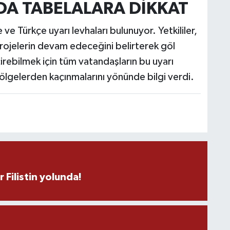
DA TABELALARA DİKKAT
e Türkçe uyarı levhaları bulunuyor. Yetkililer,
B
i projelerin devam edeceğini belirterek göl
çirebilmek için tüm vatandaşların bu uyarı
 bölgelerden kaçınmalarını yönünde bilgi verdi.
M
İ
D
r Filistin yolunda!
K
K