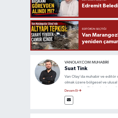
Edremit Beledi
EDITÖRÜN SEÇTIĞI
Van Marangozla
yeniden çamur
VANOLAY.COM MUHABIRI
Suat Tink
Van Olay’da muhabir ve editör 
olmak üzere bölgesel ve ulusal 
mezunu olan Tink, sahadan edindiğ
Devam Et
çerçevesinde güvenilir ve hızlı 