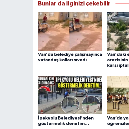
Bunlar da ilginizi çekebilir
Van’da belediye çalışmayınca
Van’daki 
vatandaş kolları sıvadı
arazisinin
karşı ipta
İpekyolu Belediyesi’nden
Van’da ya
göstermelik denetim…
öğrenciler