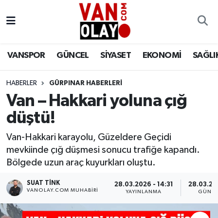
Vanspor
Van Nöbetçi Eczaneler
VANSPOR
GÜNCEL
SİYASET
EKONOMİ
SAĞLI
Güncel
Van Hava Durumu
HABERLER
GÜRPINAR HABERLERİ
Siyaset
Van Namaz Vakitleri
Van – Hakkari yoluna çığ
Ekonomi
Van Trafik Yoğunluk Haritası
düştü!
Sağlık
Süper Lig Puan Durumu ve Fikstür
Van-Hakkari karayolu, Güzeldere Geçidi
mevkiinde çığ düşmesi sonucu trafiğe kapandı.
Eğitim
Tüm Manşetler
Bölgede uzun araç kuyurkları oluştu.
SUAT TINK
28.03.2026 - 14:31
28.03.202
Bilim & Teknoloji
Son Dakika Haberleri
VANOLAY.COM MUHABIRI
YAYINLANMA
GÜNCE
Dünya
Haber Arşivi