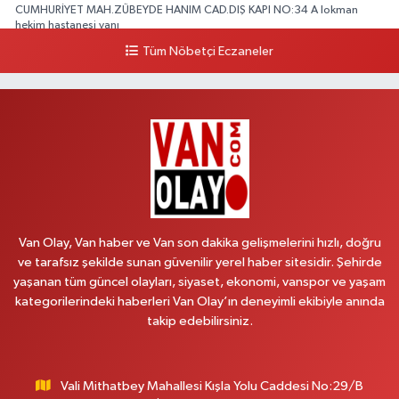
CUMHURİYET MAH.ZÜBEYDE HANIM CAD.DIŞ KAPI NO:34 A lokman
hekim hastanesi yanı
Tüm Nöbetçi Eczaneler
0 (432) 503 93 23
Yol Tarifi Al
Hekimoğlu Eczanesi
Vanyolu Caddesi Yeni Diş Hastanesi Yanı NO:102F
0 (541) 147 65 65
Yol Tarifi Al
Koç Eczanesi
CUMHURİYET MAH.KONAK SK.NO:6
Van Olay, Van haber ve Van son dakika gelişmelerini hızlı, doğru
0 (530) 442 24 65
Yol Tarifi Al
ve tarafsız şekilde sunan güvenilir yerel haber sitesidir. Şehirde
yaşanan tüm güncel olayları, siyaset, ekonomi, vanspor ve yaşam
Yiğit Eczanesi
kategorilerindeki haberleri Van Olay’ın deneyimli ekibiyle anında
HATUNİYE MAHALLESİ ASMİN SOKAK NO:3 A ÖZEL AKDAMAR
takip edebilirsiniz.
HASTANESİ KARŞISI
0 (432) 217 11 10
Yol Tarifi Al
Vali Mithatbey Mahallesi Kışla Yolu Caddesi No:29/B