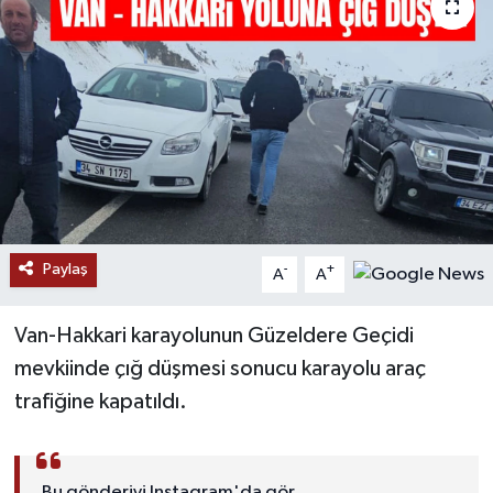
RESMİ İLANLAR
Paylaş
-
+
A
A
Van-Hakkari karayolunun Güzeldere Geçidi
mevkiinde çığ düşmesi sonucu karayolu araç
trafiğine kapatıldı.
Bu gönderiyi Instagram'da gör