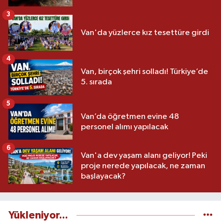
3
Van'da yüzlerce kız tesettüre girdi
4
Van, birçok şehri solladı! Türkiye’de
5. sırada
5
Van’da öğretmen evine 48
personel alımı yapılacak
6
Van'a dev yaşam alanı geliyor! Peki
proje nerede yapılacak, ne zaman
başlayacak?
Yükleniyor...