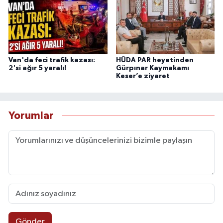
Van'da feci trafik kazası:
HÜDA PAR heyetinden
2'si ağır 5 yaralı!
Gürpınar Kaymakamı
Keser’e ziyaret
Yorumlar
Gönder