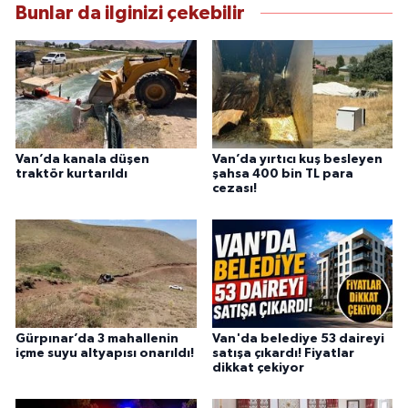
Bunlar da ilginizi çekebilir
Van’da kanala düşen
Van’da yırtıcı kuş besleyen
traktör kurtarıldı
şahsa 400 bin TL para
cezası!
Gürpınar’da 3 mahallenin
Van'da belediye 53 daireyi
içme suyu altyapısı onarıldı!
satışa çıkardı! Fiyatlar
dikkat çekiyor