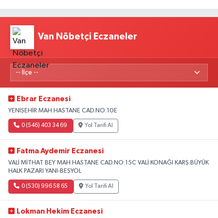
Van Nöbetçi Eczaneler
Ebrar Eczanesi
YENİŞEHİR MAH.HASTANE CAD.NO:10E
0 (546) 403 34 69
Yol Tarifi Al
Fatma Aydemir Eczanesi
VALİ MİTHAT BEY MAH.HASTANE CAD.NO:15C VALİ KONAĞI KARŞ.BÜYÜK
HALK PAZARI YANI-BEŞYOL
0 (530) 996 58 65
Yol Tarifi Al
Lokman Hekim Eczanesi