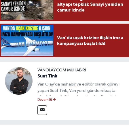
altyapı tepkisi: Sanayi yeniden
çamur içinde
Van’da uçak krizine ilişkin imza
kampanyası başlatıldı!
VANOLAY.COM MUHABIRI
Suat Tink
Van Olay’da muhabir ve editör olarak görev
yapan Suat Tink, Van yerel gündemi başta
olmak üzere bölgesel ve ulusal gelişmeleri
Devam Et
yakından takip etmektedir. İletişim Fakültesi
mezunu olan Tink, sahadan edindiği bilgilerle
doğruluk, tarafsızlık ve etik ilkeler
çerçevesinde güvenilir ve hızlı habercilik
anlayışını benimsemektedir.