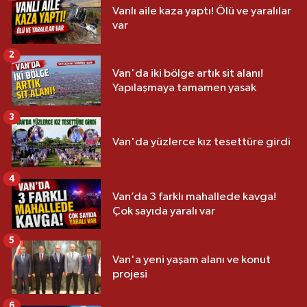
Vanlı aile kaza yaptı! Ölü ve yaralılar
var
2
Van'da iki bölge artık sit alanı!
Yapılaşmaya tamamen yasak
3
Van'da yüzlerce kız tesettüre girdi
4
Van’da 3 farklı mahallede kavga!
Çok sayıda yaralı var
5
Van'a yeni yaşam alanı ve konut
projesi
6