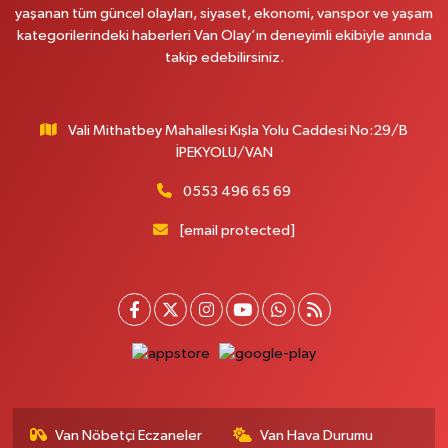
yaşanan tüm güncel olayları, siyaset, ekonomi, vanspor ve yaşam
Onay Eczanesi
kategorilerindeki haberleri Van Olay’ın deneyimli ekibiyle anında
MERAŞEL FEVZİ ÇAKMAK CAD. KÜLTÜR SARAYI KIZILAY KAN MERKEZİ
takip edebilirsiniz.
KARŞISI DIŞ KAPI NO:25B
0 (432) 212 66 67
Yol Tarifi Al
Vali Mithatbey Mahallesi Kışla Yolu Caddesi No:29/B
Yenı Derman Eczanesi
İPEKYOLU/VAN
Hatuniye Mah. Özel Akdamar Hastanesi Karşısı Güven Evleri A.Blok No:7
Akdamar Hastanesi Acil yanı. İpekyolu. Hatuniye mahallesi terzioğlu, Eski
0553 496 65 69
ikinisan kedili kavşağı, 65100 Ipekyolu Van
[email protected]
0 (432) 216 14 84
Yol Tarifi Al
Hayat Eczanesi
Kışla Mah.Çınarlı Cad.1038 Sk.No:93 3-4
0 (432) 354 37 36
Yol Tarifi Al
Erdoğan Eczanesi
SEREFIYE MAHALLE URARTU SOKAK ESKİ İSTANBUL HAST. KRŞ. NO:6 B
Van Nöbetçi Eczaneler
Van Hava Durumu