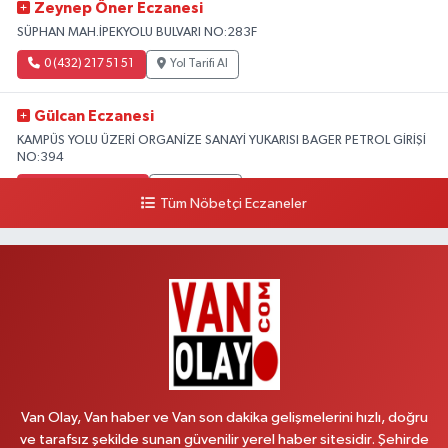
Zeynep Öner Eczanesi
SÜPHAN MAH.İPEKYOLU BULVARI NO:283F
0 (432) 217 51 51
Yol Tarifi Al
Gülcan Eczanesi
KAMPÜS YOLU ÜZERİ ORGANİZE SANAYİ YUKARISI BAGER PETROL GİRİŞİ
NO:394
0 (533) 348 25 87
Yol Tarifi Al
Tüm Nöbetçi Eczaneler
Lütfiye Hanım Eczanesi
BAHÇİVAN MAH.15 TEMMUZ ŞEHİTLERİ CAD.NO:36B ÖZEL LOKMAN
HEKİM HASTANESİ ACİL KARŞISI
0 (501) 048 96 88
Yol Tarifi Al
Emek Eczanesi
MAHMUDİYE MAH.ATATÜRK CAD.NO:17B
Van Olay, Van haber ve Van son dakika gelişmelerini hızlı, doğru
0 (531) 621 69 65
Yol Tarifi Al
ve tarafsız şekilde sunan güvenilir yerel haber sitesidir. Şehirde