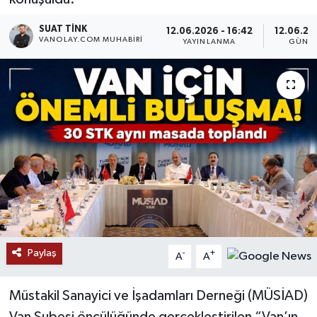
RESMİ İLANLAR
SUAT TINK
12.06.2026 - 16:42
12.06.202
VANOLAY.COM MUHABIRI
YAYINLANMA
GÜNCE
Paylaş
-
+
A
A
Müstakil Sanayici ve İşadamları Derneği (MÜSİAD)