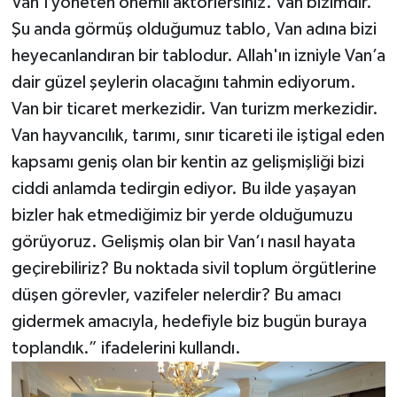
Van'ı yöneten önemli aktörlersiniz. Van bizimdir.
Şu anda görmüş olduğumuz tablo, Van adına bizi
heyecanlandıran bir tablodur. Allah'ın izniyle Van’a
dair güzel şeylerin olacağını tahmin ediyorum.
Van bir ticaret merkezidir. Van turizm merkezidir.
Van hayvancılık, tarımı, sınır ticareti ile iştigal eden
kapsamı geniş olan bir kentin az gelişmişliği bizi
ciddi anlamda tedirgin ediyor. Bu ilde yaşayan
bizler hak etmediğimiz bir yerde olduğumuzu
görüyoruz. Gelişmiş olan bir Van’ı nasıl hayata
geçirebiliriz? Bu noktada sivil toplum örgütlerine
düşen görevler, vazifeler nelerdir? Bu amacı
gidermek amacıyla, hedefiyle biz bugün buraya
toplandık.” ifadelerini kullandı.