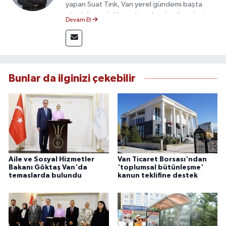
yapan Suat Tink, Van yerel gündemi başta
olmak üzere bölgesel ve ulusal gelişmeleri
Devam Et
yakından takip etmektedir. İletişim Fakültesi
mezunu olan Tink, sahadan edindiği bilgilerle
doğruluk, tarafsızlık ve etik ilkeler
çerçevesinde güvenilir ve hızlı habercilik
anlayışını benimsemektedir.
Bunlar da ilginizi çekebilir
Aile ve Sosyal Hizmetler
Van Ticaret Borsası'ndan
Bakanı Göktaş Van'da
'toplumsal bütünleşme'
temaslarda bulundu
kanun teklifine destek