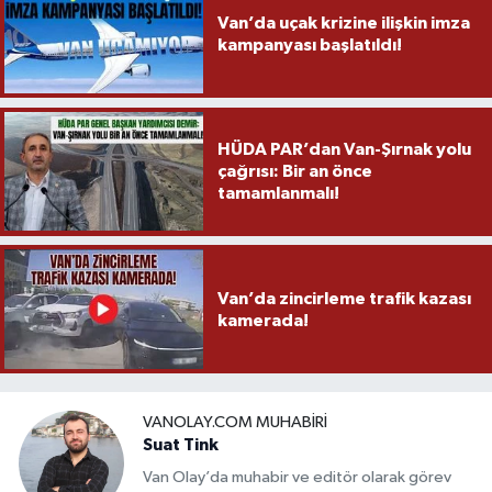
Van’da uçak krizine ilişkin imza
kampanyası başlatıldı!
HÜDA PAR’dan Van-Şırnak yolu
çağrısı: Bir an önce
tamamlanmalı!
Van’da zincirleme trafik kazası
kamerada!
VANOLAY.COM MUHABIRI
Suat Tink
Van Olay’da muhabir ve editör olarak görev