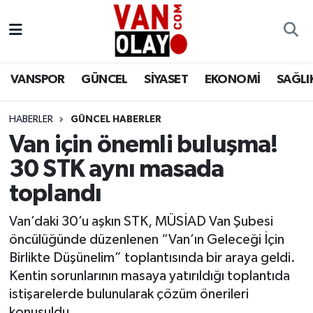
Vanspor
Van Nöbetçi Eczaneler
VANSPOR
GÜNCEL
SİYASET
EKONOMİ
SAĞLI
Güncel
Van Hava Durumu
HABERLER
GÜNCEL HABERLER
Siyaset
Van Namaz Vakitleri
Van için önemli buluşma!
Ekonomi
Van Trafik Yoğunluk Haritası
30 STK aynı masada
toplandı
Sağlık
Süper Lig Puan Durumu ve Fikstür
Van’daki 30’u aşkın STK, MÜSİAD Van Şubesi
Eğitim
Tüm Manşetler
öncülüğünde düzenlenen “Van’ın Geleceği İçin
Birlikte Düşünelim” toplantısında bir araya geldi.
Bilim & Teknoloji
Son Dakika Haberleri
Kentin sorunlarının masaya yatırıldığı toplantıda
istişarelerde bulunularak çözüm önerileri
Dünya
Haber Arşivi
konuşuldu.