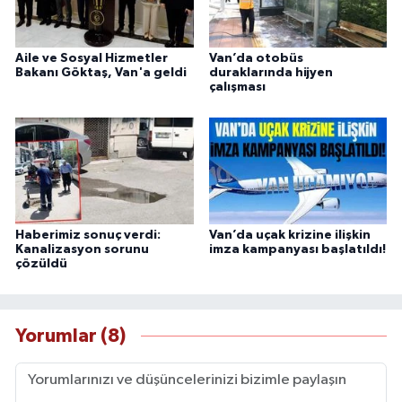
Aile ve Sosyal Hizmetler
Van’da otobüs
Bakanı Göktaş, Van'a geldi
duraklarında hijyen
çalışması
Haberimiz sonuç verdi:
Van’da uçak krizine ilişkin
Kanalizasyon sorunu
imza kampanyası başlatıldı!
çözüldü
Yorumlar (8)