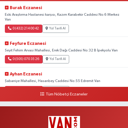
Burak Eczanesi
Eski Araştırma Hastanesi karşısı, Kazım Karabekir Caddesi No:6 Merkez
Van
0 (432) 214 00 42
Yol Tarifi Al
Feyfure Eczanesi
Seyit Fehim Arvasi Mahallesi, Erek Dağı Caddesi No:32 B İpekyolu Van
0 (505) 070 35 26
Yol Tarifi Al
Ayhan Eczanesi
Şabaniye Mahallesi, Hasanbey Caddesi No:55 Edremit Van
0 (505) 636 94 65
Yol Tarifi Al
Tüm Nöbetçi Eczaneler
Baran Eczanesi
Şehit Jandarma Binbaşı Cesur Mahallesi, Vali Münir Karaloğlu Caddesi
No:6 D Çaldıran Van
0 (538) 376 47 15
Yol Tarifi Al