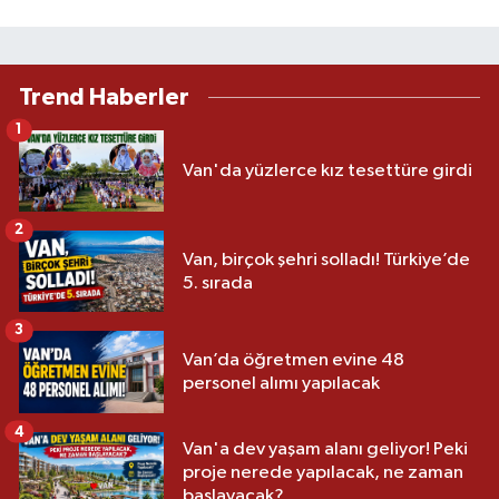
Trend Haberler
1
Van'da yüzlerce kız tesettüre girdi
2
Van, birçok şehri solladı! Türkiye’de
5. sırada
3
Van’da öğretmen evine 48
personel alımı yapılacak
4
Van'a dev yaşam alanı geliyor! Peki
proje nerede yapılacak, ne zaman
başlayacak?