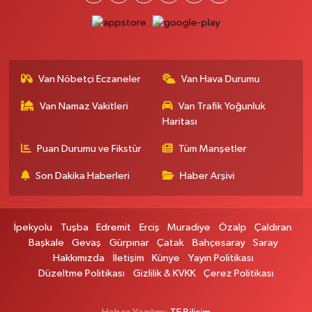
Otogar Eczanesi
İstasyon Mahallesi, Terminal Caddesi No:17 A Tuşba Van
0 (501) 155 62 65
Yol Tarifi Al
Van Nöbetçi Eczaneler
Van Hava Durumu
Tarçın Eczanesi
Van Namaz Vakitleri
Van Trafik Yoğunluk
Cevdetpaşa Mahallesi, İki Nisan Caddesi No:29 A İpekyolu Van
Haritası
0 (432) 504 08 04
Yol Tarifi Al
Puan Durumu ve Fikstür
Tüm Manşetler
Başkale Eczanesi
Son Dakika Haberleri
Haber Arşivi
Hafiziye Mahallesi, Mahmut Ertuş Cadç No:44 A Başkale Van
0 (432) 651 21 38
Yol Tarifi Al
İpekyolu
Tuşba
Edremit
Erciş
Muradiye
Özalp
Çaldıran
Selçuk Eczanesi
Başkale
Gevaş
Gürpınar
Çatak
Bahçesaray
Saray
Hakkımızda
İletişim
Künye
Yayın Politikası
Cumhuriyet Mahallesi, Atatürk Caddesi No:9 1A Çatak Van
Düzeltme Politikası
Gizlilik & KVKK
Çerez Politikası
0 (545) 563 70 63
Yol Tarifi Al