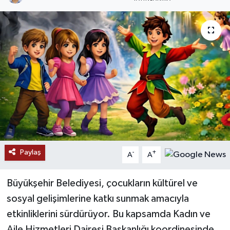
RESMİ İLANLAR
Paylaş
-
+
A
A
Büyükşehir Belediyesi, çocukların kültürel ve
sosyal gelişimlerine katkı sunmak amacıyla
etkinliklerini sürdürüyor. Bu kapsamda Kadın ve
Aile Hizmetleri Dairesi Başkanlığı koordinesinde