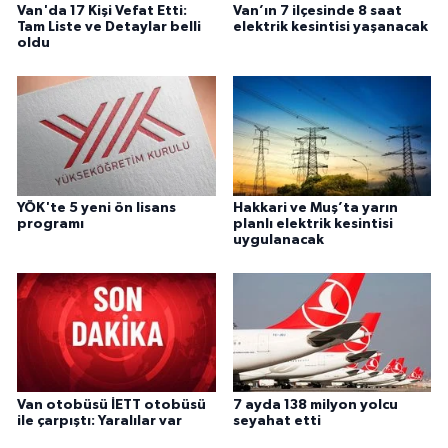
Van'da 17 Kişi Vefat Etti:
Van’ın 7 ilçesinde 8 saat
Tam Liste ve Detaylar belli
elektrik kesintisi yaşanacak
oldu
YÖK'te 5 yeni ön lisans
Hakkari ve Muş’ta yarın
programı
planlı elektrik kesintisi
uygulanacak
Van otobüsü İETT otobüsü
7 ayda 138 milyon yolcu
ile çarpıştı: Yaralılar var
seyahat etti