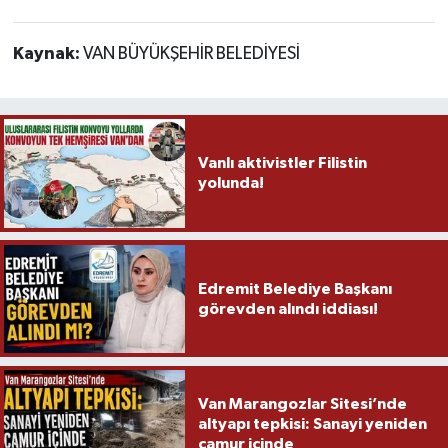
Kaynak:
VAN BÜYÜKŞEHİR BELEDİYESİ
Vanlı aktivistler Filistin
yolunda!
Edremit Belediye Başkanı
görevden alındı iddiası!
Van Marangozlar Sitesi’nde
altyapı tepkisi: Sanayi yeniden
çamur içinde