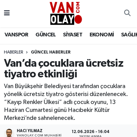
Vanspor
Van Nöbetçi Eczaneler
VANSPOR
GÜNCEL
SİYASET
EKONOMİ
SAĞLI
Güncel
Van Hava Durumu
HABERLER
GÜNCEL HABERLER
Siyaset
Van Namaz Vakitleri
Van’da çocuklara ücretsiz
Ekonomi
Van Trafik Yoğunluk Haritası
tiyatro etkinliği
Sağlık
Süper Lig Puan Durumu ve Fikstür
Van Büyükşehir Belediyesi tarafından çocuklara
yönelik ücretsiz tiyatro gösterisi düzenlenecek.
Eğitim
Tüm Manşetler
“Kayıp Renkler Ülkesi” adlı çocuk oyunu, 13
Haziran Cumartesi günü Hacıbekir Kültür
Bilim & Teknoloji
Son Dakika Haberleri
Merkezi’nde sahnelenecek.
HACI YILMAZ
Dünya
Haber Arşivi
12.06.2026 - 16:04
VANOLAY.COM MUHABIRI
YAYINLANMA