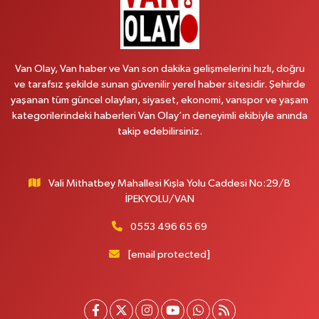
Vitamin Eczanesi
Vanyolu Mahallesi, Kara Yusuf Bey Caddesi No:99 B Erciş Van
Van Olay, Van haber ve Van son dakika gelişmelerini hızlı, doğru
0 (432) 351 02 96
Yol Tarifi Al
ve tarafsız şekilde sunan güvenilir yerel haber sitesidir. Şehirde
yaşanan tüm güncel olayları, siyaset, ekonomi, vanspor ve yaşam
Koç Eczanesi
kategorilerindeki haberleri Van Olay’ın deneyimli ekibiyle anında
Cumhuriyet Mahallesi, Konak Sokak No:6 Gürpınar Van
takip edebilirsiniz.
0 (530) 442 24 65
Yol Tarifi Al
Vali Mithatbey Mahallesi Kışla Yolu Caddesi No:29/B
Engin Eczanesi
İPEKYOLU/VAN
Beyazıt Mahallesi, Zeylan Caddesi No:46 A Erciş Van
0 (432) 351 55 50
Yol Tarifi Al
0553 496 65 69
[email protected]
Muhammed Eczanesi
Mahmudiye Mahallesi, Atatürk Caddesi No:29 D Özalp Van
0 (432) 712 22 87
Yol Tarifi Al