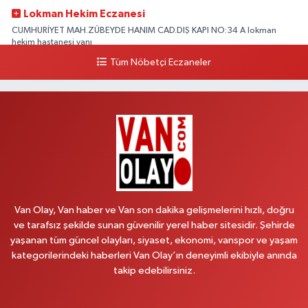
Lokman Hekim Eczanesi
CUMHURİYET MAH.ZÜBEYDE HANIM CAD.DIŞ KAPI NO:34 A lokman
hekim hastanesi yanı
Tüm Nöbetçi Eczaneler
0 (432) 503 93 23
Yol Tarifi Al
Hekimoğlu Eczanesi
Vanyolu Caddesi Yeni Diş Hastanesi Yanı NO:102F
0 (541) 147 65 65
Yol Tarifi Al
Koç Eczanesi
CUMHURİYET MAH.KONAK SK.NO:6
Van Olay, Van haber ve Van son dakika gelişmelerini hızlı, doğru
0 (530) 442 24 65
Yol Tarifi Al
ve tarafsız şekilde sunan güvenilir yerel haber sitesidir. Şehirde
yaşanan tüm güncel olayları, siyaset, ekonomi, vanspor ve yaşam
Yiğit Eczanesi
kategorilerindeki haberleri Van Olay’ın deneyimli ekibiyle anında
HATUNİYE MAHALLESİ ASMİN SOKAK NO:3 A ÖZEL AKDAMAR
takip edebilirsiniz.
HASTANESİ KARŞISI
0 (432) 217 11 10
Yol Tarifi Al