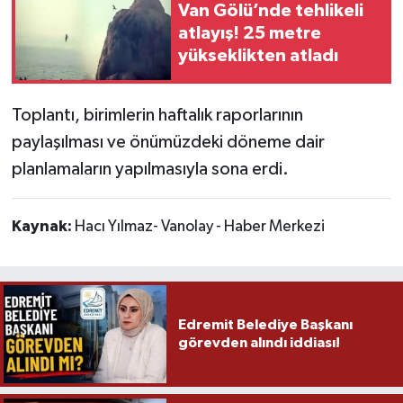
Van Gölü’nde tehlikeli
atlayış! 25 metre
yükseklikten atladı
Toplantı, birimlerin haftalık raporlarının
paylaşılması ve önümüzdeki döneme dair
planlamaların yapılmasıyla sona erdi.
Kaynak:
Hacı Yılmaz- Vanolay - Haber Merkezi
Edremit Belediye Başkanı
görevden alındı iddiası!