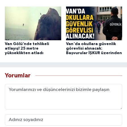
Van Gölü’nde tehlikeli
Van'da okullara güvenlik
atlayış! 25 metre
görevlisi alınacak:
yükseklikten atladı
Başvurular İŞKUR üzerinden
Yorumlar