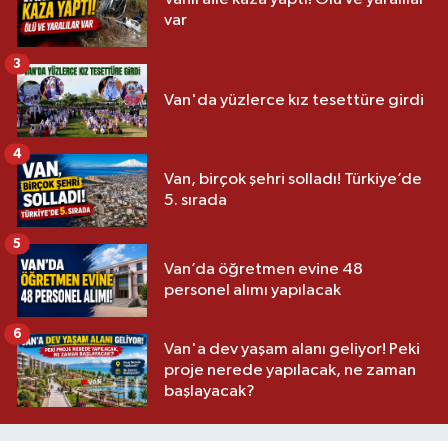
var
3
Van'da yüzlerce kız tesettüre girdi
4
Van, birçok şehri solladı! Türkiye’de
5. sırada
5
Van’da öğretmen evine 48
personel alımı yapılacak
6
Van'a dev yaşam alanı geliyor! Peki
proje nerede yapılacak, ne zaman
başlayacak?