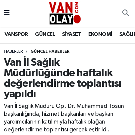
Vanspor
Van Nöbetçi Eczaneler
VANSPOR
GÜNCEL
SİYASET
EKONOMİ
SAĞLI
Güncel
Van Hava Durumu
HABERLER
GÜNCEL HABERLER
Siyaset
Van Namaz Vakitleri
Van İl Sağlık
Ekonomi
Van Trafik Yoğunluk Haritası
Müdürlüğünde haftalık
değerlendirme toplantısı
Sağlık
Süper Lig Puan Durumu ve Fikstür
yapıldı
Eğitim
Tüm Manşetler
Van İl Sağlık Müdürü Op. Dr. Muhammed Tosun
başkanlığında, hizmet başkanları ve başkan
Bilim & Teknoloji
Son Dakika Haberleri
yardımcılarının katılımıyla haftalık olağan
değerlendirme toplantısı gerçekleştirildi.
Dünya
Haber Arşivi