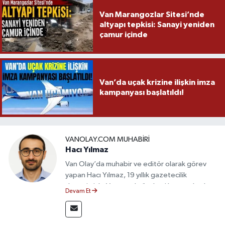
Van Marangozlar Sitesi’nde
altyapı tepkisi: Sanayi yeniden
çamur içinde
Van’da uçak krizine ilişkin imza
kampanyası başlatıldı!
VANOLAY.COM MUHABIRI
Hacı Yılmaz
Van Olay’da muhabir ve editör olarak görev
yapan Hacı Yılmaz, 19 yıllık gazetecilik
deneyimiyle Van yerel gündemi başta olmak
Devam Et
üzere bölgesel ve ulusal gelişmeleri sahadan
takip etmektedir. Editoryal sürece katkı sunan
Yılmaz, tarafsızlık, doğruluk ve etik ilkeler