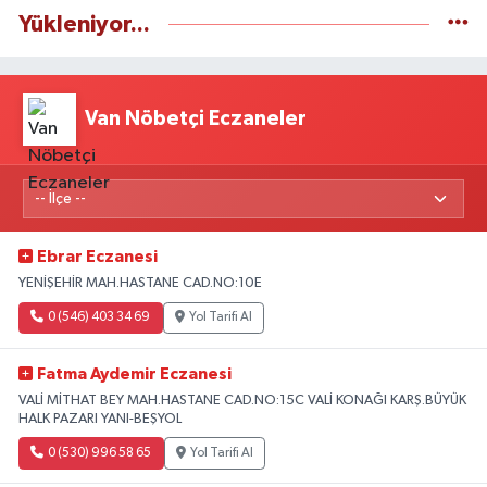
Yükleniyor...
Van Nöbetçi Eczaneler
Ebrar Eczanesi
YENİŞEHİR MAH.HASTANE CAD.NO:10E
0 (546) 403 34 69
Yol Tarifi Al
Fatma Aydemir Eczanesi
VALİ MİTHAT BEY MAH.HASTANE CAD.NO:15C VALİ KONAĞI KARŞ.BÜYÜK
HALK PAZARI YANI-BEŞYOL
0 (530) 996 58 65
Yol Tarifi Al