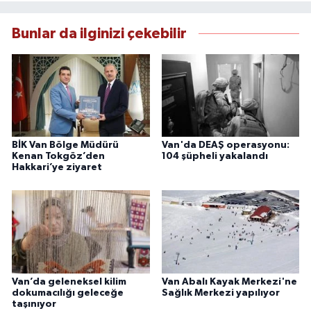
çerçevesinde ürettiği haberlerle kamuoyunu
güvenilir kaynaklara dayalı olarak
Bunlar da ilginizi çekebilir
bilgilendirmektedir.
BİK Van Bölge Müdürü
Van'da DEAŞ operasyonu:
Kenan Tokgöz’den
104 şüpheli yakalandı
Hakkari’ye ziyaret
Van’da geleneksel kilim
Van Abalı Kayak Merkezi'ne
dokumacılığı geleceğe
Sağlık Merkezi yapılıyor
taşınıyor