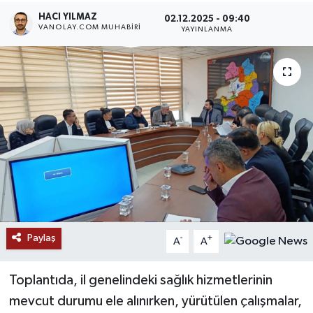
HACI YILMAZ
02.12.2025 - 09:40
RESMİ İLANLAR
VANOLAY.COM MUHABIRI
YAYINLANMA
Paylaş
-
+
A
A
Toplantıda, il genelindeki sağlık hizmetlerinin
mevcut durumu ele alınırken, yürütülen çalışmalar,