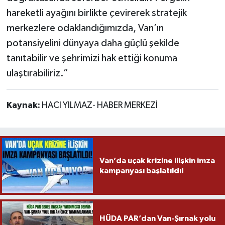
hareketli ayağını birlikte çevirerek stratejik
merkezlere odaklandığımızda, Van’ın
potansiyelini dünyaya daha güçlü şekilde
tanıtabilir ve şehrimizi hak ettiği konuma
ulaştırabiliriz.”
Kaynak:
HACI YILMAZ- HABER MERKEZİ
Van’da uçak krizine ilişkin imza
kampanyası başlatıldı!
HÜDA PAR’dan Van-Şırnak yolu