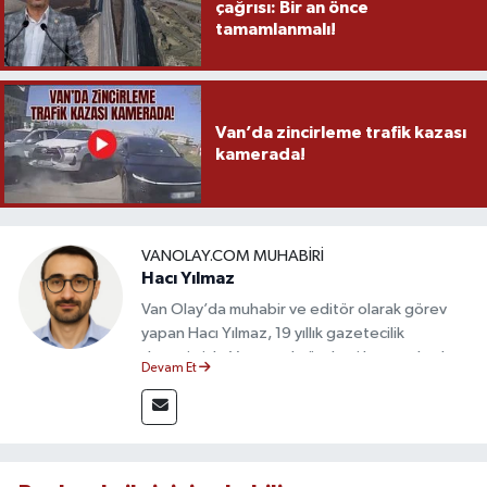
çağrısı: Bir an önce
tamamlanmalı!
Van’da zincirleme trafik kazası
kamerada!
VANOLAY.COM MUHABIRI
Hacı Yılmaz
Van Olay’da muhabir ve editör olarak görev
yapan Hacı Yılmaz, 19 yıllık gazetecilik
deneyimiyle Van yerel gündemi başta olmak
Devam Et
üzere bölgesel ve ulusal gelişmeleri sahadan
takip etmektedir. Editoryal sürece katkı sunan
Yılmaz, tarafsızlık, doğruluk ve etik ilkeler
çerçevesinde ürettiği haberlerle kamuoyunu
güvenilir kaynaklara dayalı olarak