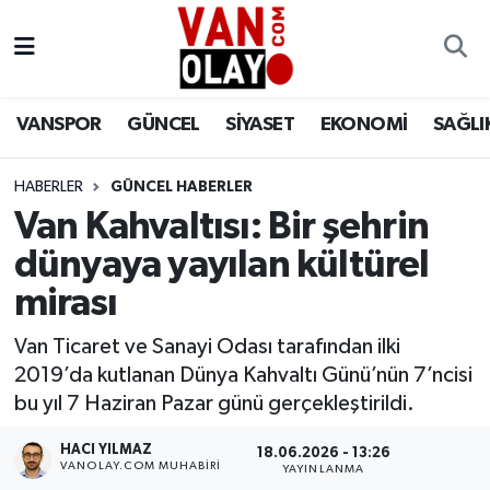
Vanspor
Van Nöbetçi Eczaneler
VANSPOR
GÜNCEL
SİYASET
EKONOMİ
SAĞLI
Güncel
Van Hava Durumu
HABERLER
GÜNCEL HABERLER
Siyaset
Van Namaz Vakitleri
Van Kahvaltısı: Bir şehrin
Ekonomi
Van Trafik Yoğunluk Haritası
dünyaya yayılan kültürel
mirası
Sağlık
Süper Lig Puan Durumu ve Fikstür
Van Ticaret ve Sanayi Odası tarafından ilki
Eğitim
Tüm Manşetler
2019’da kutlanan Dünya Kahvaltı Günü’nün 7’ncisi
bu yıl 7 Haziran Pazar günü gerçekleştirildi.
Bilim & Teknoloji
Son Dakika Haberleri
HACI YILMAZ
18.06.2026 - 13:26
VANOLAY.COM MUHABIRI
YAYINLANMA
Dünya
Haber Arşivi