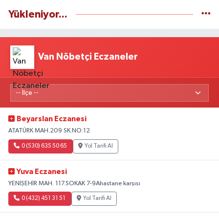
Yükleniyor...
Van Nöbetçi Eczaneler
Beyarslan Eczanesi
ATATÜRK MAH.209 SK.NO:12
0 (530) 635 50 65
Yol Tarifi Al
Yuva Eczanesi
YENİŞEHİR MAH. 117.SOKAK 7-9Ahastane karşısı
0 (432) 451 31 51
Yol Tarifi Al