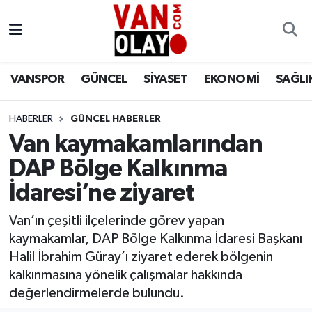
Vanspor
Van Nöbetçi Eczaneler
VANSPOR
GÜNCEL
SİYASET
EKONOMİ
SAĞLI
Güncel
Van Hava Durumu
HABERLER
GÜNCEL HABERLER
Siyaset
Van Namaz Vakitleri
Van kaymakamlarından
Ekonomi
Van Trafik Yoğunluk Haritası
DAP Bölge Kalkınma
İdaresi’ne ziyaret
Sağlık
Süper Lig Puan Durumu ve Fikstür
Van’ın çeşitli ilçelerinde görev yapan
Eğitim
Tüm Manşetler
kaymakamlar, DAP Bölge Kalkınma İdaresi Başkanı
Halil İbrahim Güray’ı ziyaret ederek bölgenin
Bilim & Teknoloji
Son Dakika Haberleri
kalkınmasına yönelik çalışmalar hakkında
değerlendirmelerde bulundu.
Dünya
Haber Arşivi