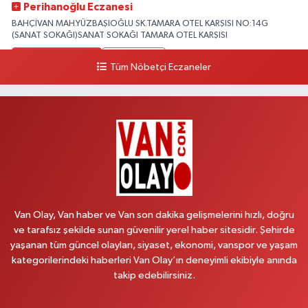
Perihanoğlu Eczanesi
BAHÇİVAN MAH.YÜZBAŞIOĞLU SK.TAMARA OTEL KARŞISI NO:14G
(SANAT SOKAĞI)SANAT SOKAĞI TAMARA OTEL KARŞISI
0 (432) 216 24 25
Yol Tarifi Al
Tüm Nöbetçi Eczaneler
Aydın Eczanesi
Recep Tayyip Erdoğan Mah.Azerbaycan Cad.104 B
0 (538) 861 36 16
Yol Tarifi Al
Arjin Eczanesi
BEYAZIT MAH.ZEYLAN CADDESİ OKYANUS GİYİM YANI NO:1
0 (535) 014 85 70
Yol Tarifi Al
Van Olay, Van haber ve Van son dakika gelişmelerini hızlı, doğru
ve tarafsız şekilde sunan güvenilir yerel haber sitesidir. Şehirde
Afşar Eczanesi
yaşanan tüm güncel olayları, siyaset, ekonomi, vanspor ve yaşam
Kazım Karabekir cad.Eski Araştırma Hastanesi karşısı (kent park karşısı )
kategorilerindeki haberleri Van Olay’ın deneyimli ekibiyle anında
Kaval iş merkezi No: 156 B
takip edebilirsiniz.
0 (432) 214 02 40
Yol Tarifi Al