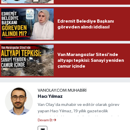
Edremit Belediye Başkanı
görevden alındı iddiası!
Van Marangozlar Sitesi’nde
altyapı tepkisi: Sanayi yeniden
çamur içinde
VANOLAY.COM MUHABIRI
Hacı Yılmaz
Van Olay’da muhabir ve editör olarak görev
yapan Hacı Yılmaz, 19 yıllık gazetecilik
deneyimiyle Van yerel gündemi başta olmak
Devam Et
üzere bölgesel ve ulusal gelişmeleri sahadan