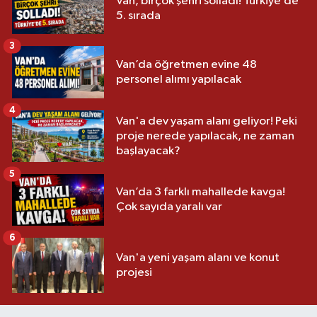
Van, birçok şehri solladı! Türkiye’de
5. sırada
3
Van’da öğretmen evine 48
personel alımı yapılacak
4
Van'a dev yaşam alanı geliyor! Peki
proje nerede yapılacak, ne zaman
başlayacak?
5
Van’da 3 farklı mahallede kavga!
Çok sayıda yaralı var
6
Van'a yeni yaşam alanı ve konut
projesi