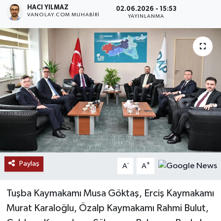
HACI YILMAZ
02.06.2026 - 15:53
VANOLAY.COM MUHABIRI
RESMİ İLANLAR
YAYINLANMA
Paylaş
-
+
A
A
Tuşba Kaymakamı Musa Göktaş, Erciş Kaymakamı
Murat Karaloğlu, Özalp Kaymakamı Rahmi Bulut,