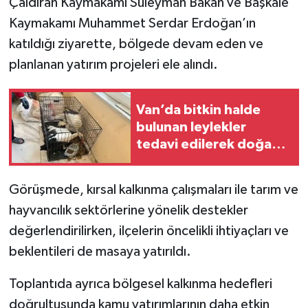
Çaldıran Kaymakamı Süleyman Bakan ve Başkale
Kaymakamı Muhammet Serdar Erdoğan’ın
katıldığı ziyarette, bölgede devam eden ve
planlanan yatırım projeleri ele alındı.
Van’da bitkin halde
bulunan leylekler
tedavi edilerek doğaya
salındı
Görüşmede, kırsal kalkınma çalışmaları ile tarım ve
hayvancılık sektörlerine yönelik destekler
değerlendirilirken, ilçelerin öncelikli ihtiyaçları ve
beklentileri de masaya yatırıldı.
Toplantıda ayrıca bölgesel kalkınma hedefleri
doğrultusunda kamu yatırımlarının daha etkin