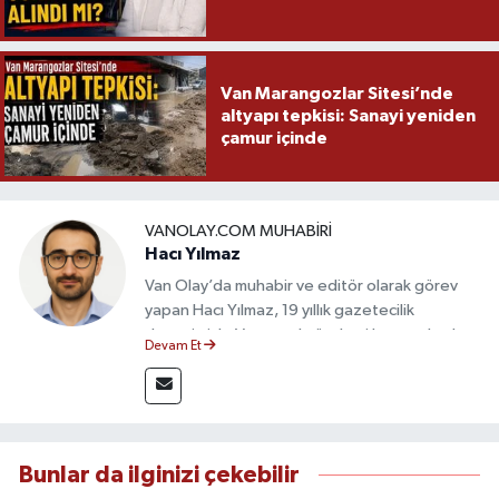
Van Marangozlar Sitesi’nde
altyapı tepkisi: Sanayi yeniden
çamur içinde
VANOLAY.COM MUHABIRI
Hacı Yılmaz
Van Olay’da muhabir ve editör olarak görev
yapan Hacı Yılmaz, 19 yıllık gazetecilik
deneyimiyle Van yerel gündemi başta olmak
Devam Et
üzere bölgesel ve ulusal gelişmeleri sahadan
takip etmektedir. Editoryal sürece katkı sunan
Yılmaz, tarafsızlık, doğruluk ve etik ilkeler
çerçevesinde ürettiği haberlerle kamuoyunu
güvenilir kaynaklara dayalı olarak
Bunlar da ilginizi çekebilir
bilgilendirmektedir.