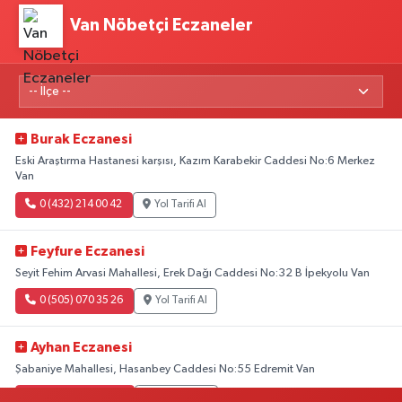
Van Nöbetçi Eczaneler
Burak Eczanesi
Eski Araştırma Hastanesi karşısı, Kazım Karabekir Caddesi No:6 Merkez
Van
0 (432) 214 00 42
Yol Tarifi Al
Feyfure Eczanesi
Seyit Fehim Arvasi Mahallesi, Erek Dağı Caddesi No:32 B İpekyolu Van
0 (505) 070 35 26
Yol Tarifi Al
Ayhan Eczanesi
Şabaniye Mahallesi, Hasanbey Caddesi No:55 Edremit Van
0 (505) 636 94 65
Yol Tarifi Al