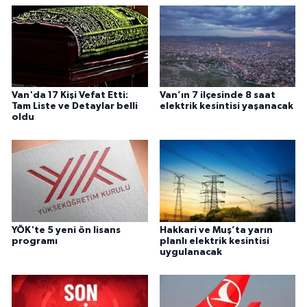
Van'da 17 Kişi Vefat Etti:
Van’ın 7 ilçesinde 8 saat
Tam Liste ve Detaylar belli
elektrik kesintisi yaşanacak
oldu
YÖK'te 5 yeni ön lisans
Hakkari ve Muş’ta yarın
programı
planlı elektrik kesintisi
uygulanacak