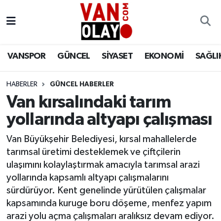
Vanspor
Van Nöbetçi Eczaneler
VANSPOR
GÜNCEL
SİYASET
EKONOMİ
SAĞLI
Güncel
Van Hava Durumu
HABERLER
GÜNCEL HABERLER
Siyaset
Van Namaz Vakitleri
Van kırsalındaki tarım
Ekonomi
Van Trafik Yoğunluk Haritası
yollarında altyapı çalışması
Sağlık
Süper Lig Puan Durumu ve Fikstür
Van Büyükşehir Belediyesi, kırsal mahallelerde
tarımsal üretimi desteklemek ve çiftçilerin
Eğitim
Tüm Manşetler
ulaşımını kolaylaştırmak amacıyla tarımsal arazi
yollarında kapsamlı altyapı çalışmalarını
Bilim & Teknoloji
Son Dakika Haberleri
sürdürüyor. Kent genelinde yürütülen çalışmalar
kapsamında kuruge boru döşeme, menfez yapım
Dünya
Haber Arşivi
arazi yolu açma çalışmaları aralıksız devam ediyor.