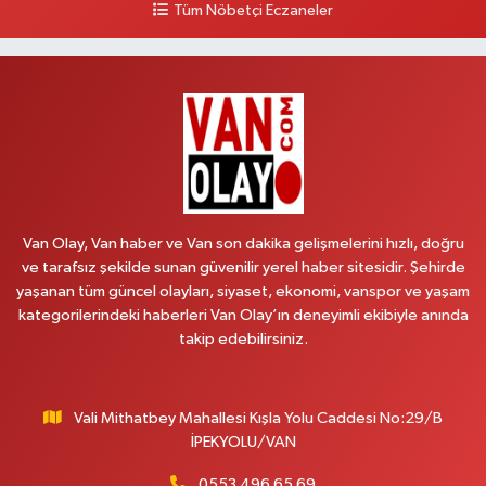
Tüm Nöbetçi Eczaneler
Baran Eczanesi
Şehit Jandarma Binbaşı Cesur Mahallesi, Vali Münir Karaloğlu Caddesi
No:6 D Çaldıran Van
0 (538) 376 47 15
Yol Tarifi Al
Vitamin Eczanesi
Vanyolu Mahallesi, Kara Yusuf Bey Caddesi No:99 B Erciş Van
Van Olay, Van haber ve Van son dakika gelişmelerini hızlı, doğru
0 (432) 351 02 96
Yol Tarifi Al
ve tarafsız şekilde sunan güvenilir yerel haber sitesidir. Şehirde
yaşanan tüm güncel olayları, siyaset, ekonomi, vanspor ve yaşam
Koç Eczanesi
kategorilerindeki haberleri Van Olay’ın deneyimli ekibiyle anında
Cumhuriyet Mahallesi, Konak Sokak No:6 Gürpınar Van
takip edebilirsiniz.
0 (530) 442 24 65
Yol Tarifi Al
Vali Mithatbey Mahallesi Kışla Yolu Caddesi No:29/B
Engin Eczanesi
İPEKYOLU/VAN
Beyazıt Mahallesi, Zeylan Caddesi No:46 A Erciş Van
0 (432) 351 55 50
Yol Tarifi Al
0553 496 65 69