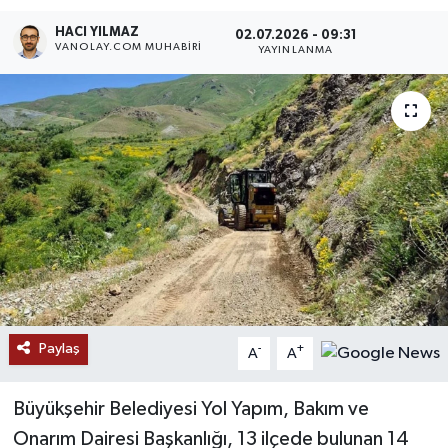
HACI YILMAZ
RESMİ İLANLAR
02.07.2026 - 09:31
VANOLAY.COM MUHABIRI
YAYINLANMA
Paylaş
-
+
A
A
Büyükşehir Belediyesi Yol Yapım, Bakım ve
Onarım Dairesi Başkanlığı, 13 ilçede bulunan 14