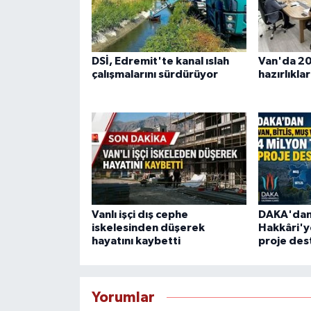
DSİ, Edremit'te kanal ıslah
Van'da 2
çalışmalarını sürdürüyor
hazırlıklar
Vanlı işçi dış cephe
DAKA'dan 
iskelesinden düşerek
Hakkâri'ye
hayatını kaybetti
proje des
Yorumlar