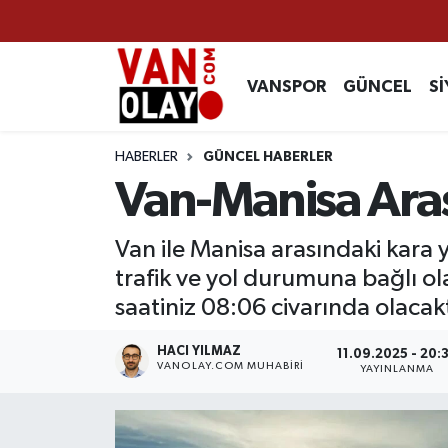
Vanspor
Van Nöbetçi Eczaneler
VANSPOR
GÜNCEL
Sİ
Güncel
Van Hava Durumu
HABERLER
GÜNCEL HABERLER
Siyaset
Van Namaz Vakitleri
Van-Manisa Aras
Ekonomi
Van Trafik Yoğunluk Haritası
Van ile Manisa arasındaki kara y
trafik ve yol durumuna bağlı ol
Sağlık
Süper Lig Puan Durumu ve Fikstür
saatiniz 08:06 civarında olacakt
Eğitim
Tüm Manşetler
HACI YILMAZ
11.09.2025 - 20:
VANOLAY.COM MUHABIRI
YAYINLANMA
Bilim & Teknoloji
Son Dakika Haberleri
Dünya
Haber Arşivi