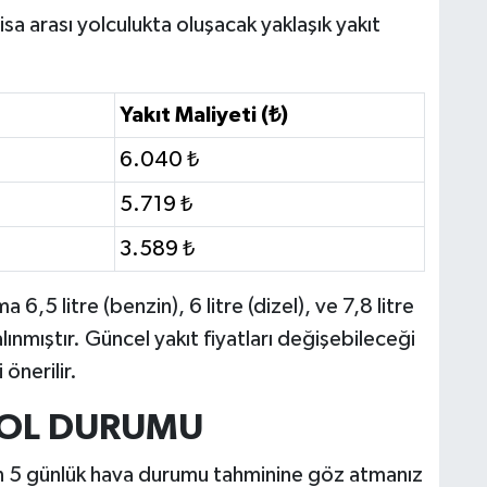
sa arası yolculukta oluşacak yaklaşık yakıt
M
Yakıt Maliyeti (₺)
6.040 ₺
Y
5.719 ₺
3.589 ₺
,5 litre (benzin), 6 litre (dizel), ve 7,8 litre
S
O
ınmıştır. Güncel yakıt fiyatları değişebileceği
önerilir.
YOL DURUMU
M
M
n 5 günlük hava durumu tahminine göz atmanız