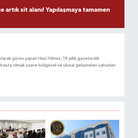
ge artık sit alanı! Yapılaşmaya tamamen
C
arak görev yapan Hacı Yılmaz, 19 yıllık gazetecilik
B
başta olmak üzere bölgesel ve ulusal gelişmeleri sahadan
e katkı sunan Yılmaz, tarafsızlık, doğruluk ve etik ilkeler
e kamuoyunu güvenilir kaynaklara dayalı olarak