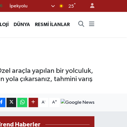
°
İpekyolu
05
25
18
LOJİ
DÜNYA
RESMİ İLANLAR
22
39
0
66
zel araçla yapılan bir yolculuk,
n yola çıkarsanız, tahmini varış
-
+
A
A
Trend Haberler