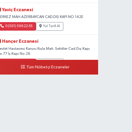
Yaviç Eczanesi
ERKEZ MAH.AZERBAYCAN CAD.DIŞ KAPI NO:142E
0 (501) 596 22 65
Yol Tarifi Al
Hançer Eczanesi
evlet Hastanesi Karşısı Kışla Mah. Şehitler Cad.Dış Kapı
o:77 İç Kapı No:26
0 (543) 204 39 32
Yol Tarifi Al
Tüm Nöbetçi Eczaneler
Hilal Eczanesi
STASYON MAH.MEHMETPAŞA CAD.NO:44 1
0 (552) 876 65 00
Yol Tarifi Al
Peker Eczanesi
ZEL AKDAMAR HASTANESİ KARŞISI HATUNİYE
AH.ASMİN SK.NO:11
0 (535) 230 06 50
Yol Tarifi Al