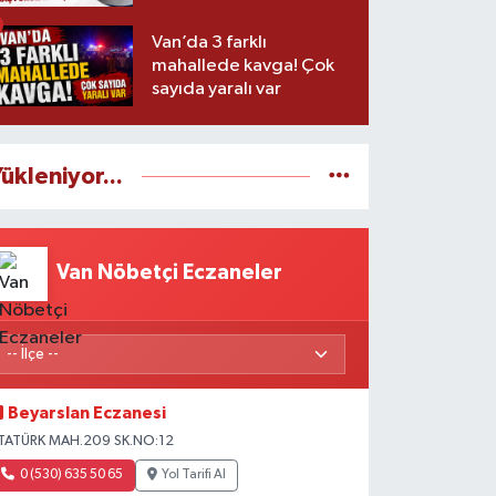
Van’da 3 farklı
mahallede kavga! Çok
sayıda yaralı var
ükleniyor...
Van Nöbetçi Eczaneler
Beyarslan Eczanesi
TATÜRK MAH.209 SK.NO:12
0 (530) 635 50 65
Yol Tarifi Al