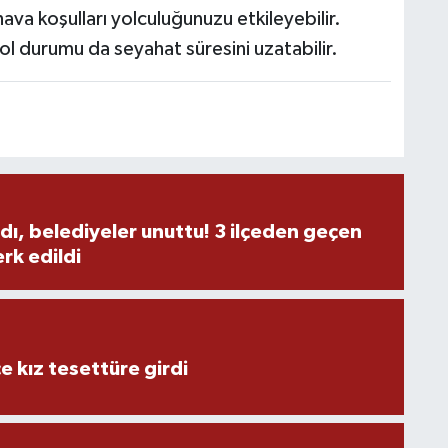
hava koşulları yolculuğunuzu etkileyebilir.
ol durumu da seyahat süresini uzatabilir.
A
C
H
dı, belediyeler unuttu! 3 ilçeden geçen
rk edildi
U
e kız tesettüre girdi
H