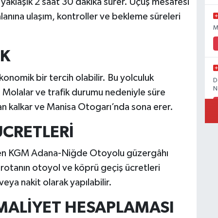
aklaşık 2 saat 30 dakika sürer. Uçuş mesafesi
lanına ulaşım, kontroller ve bekleme süreleri
M
UK
onomik bir tercih olabilir. Bu yolculuk
D
N
r. Molalar ve trafik durumu nedeniyle süre
an kalkar ve Manisa Otogarı’nda sona erer.
ÜCRETLERİ
İ
rken KGM Adana-Niğde Otoyolu güzergâhı
u rotanın otoyol ve köprü geçiş ücretleri
a nakit olarak yapılabilir.
Ö
M
 MALİYET HESAPLAMASI