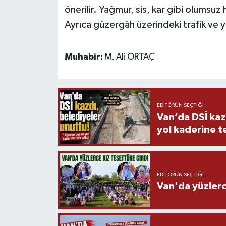
önerilir. Yağmur, sis, kar gibi olumsuz 
Ayrıca güzergâh üzerindeki trafik ve y
Muhabir:
M. Ali ORTAÇ
EDITÖRÜN SEÇTIĞI
Van’da DSİ kaz
yol kaderine te
EDITÖRÜN SEÇTIĞI
Van'da yüzlerc