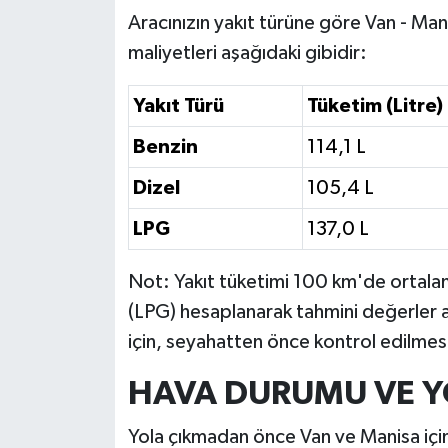
Aracınızın yakıt türüne göre Van - Mani
maliyetleri aşağıdaki gibidir:
Yakıt Türü
Tüketim (Litre)
Benzin
114,1 L
Dizel
105,4 L
LPG
137,0 L
Not: Yakıt tüketimi 100 km'de ortalama 6
(LPG) hesaplanarak tahmini değerler al
için, seyahatten önce kontrol edilmesi 
HAVA DURUMU VE 
Yola çıkmadan önce Van ve Manisa içi