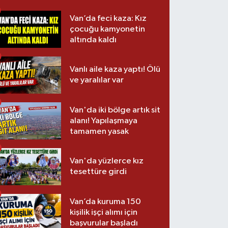
Van’da feci kaza: Kız
çocuğu kamyonetin
altında kaldı
Vanlı aile kaza yaptı! Ölü
ve yaralılar var
Van'da iki bölge artık sit
alanı! Yapılaşmaya
tamamen yasak
Van'da yüzlerce kız
tesettüre girdi
Van’da kuruma 150
kişilik işçi alımı için
başvurular başladı