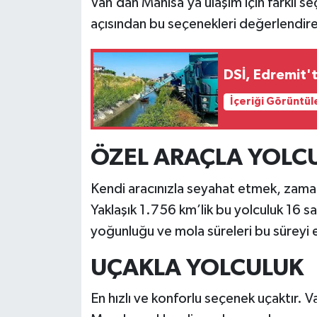
Van’dan Manisa’ya ulaşım için farklı 
açısından bu seçenekleri değerlendirer
DSİ, Edremit't
İçeriği Görüntül
ÖZEL ARAÇLA YOLC
Kendi aracınızla seyahat etmek, zama
Yaklaşık 1.756 km’lik bu yolculuk 16 sa
yoğunluğu ve mola süreleri bu süreyi et
UÇAKLA YOLCULUK
En hızlı ve konforlu seçenek uçaktır.