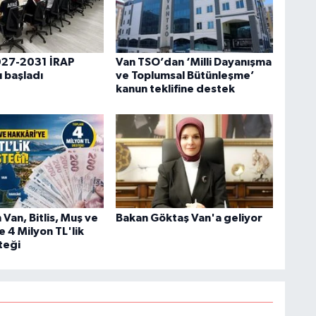
027-2031 İRAP
Van TSO’dan ‘Milli Dayanışma
ı başladı
ve Toplumsal Bütünleşme’
kanun teklifine destek
Van, Bitlis, Muş ve
Bakan Göktaş Van'a geliyor
 4 Milyon TL'lik
teği