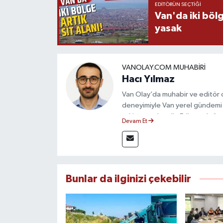
EDITÖRÜN SEÇTIĞI
Van'da iki böl
yasak
VANOLAY.COM MUHABIRI
Hacı Yılmaz
Van Olay’da muhabir ve editör ol
deneyimiyle Van yerel gündemi 
takip etmektedir. Editoryal sürec
Devam Et
çerçevesinde ürettiği haberlerl
bilgilendirmektedir.
Bunlar da ilginizi çekebilir