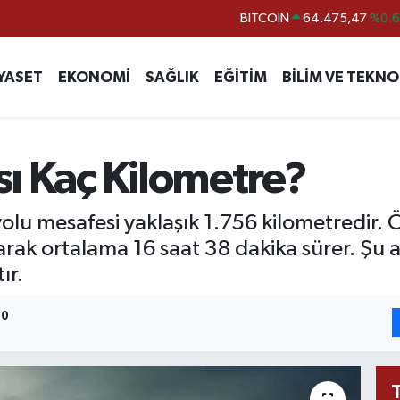
DOLAR
47,5971
%0.
EURO
55,1336
%0.
YASET
EKONOMİ
SAĞLIK
EĞİTİM
BİLİM VE TEKNO
STERLİN
64,2534
%0.
GRAM ALTIN
6518.23
%0.
BİST100
13.703
%
ı Kaç Kilometre?
BITCOIN
64.475,47
%0.
olu mesafesi yaklaşık 1.756 kilometredir. Ö
arak ortalama 16 saat 38 dakika sürer. Şu a
ır.
30