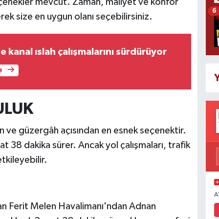
seçenekler mevcut. Zaman, maliyet ve konfor
6
ek size en uygun olanı seçebilirsiniz.
e kanal ıslah çalışmalarını sürdürüyor
e
Y
ULUK
n ve güzergâh açısından en esnek seçenektir.
at 38 dakika sürer. Ancak yol çalışmaları, trafik
kileyebilir.
A
 Van Ferit Melen Havalimanı'ndan Adnan