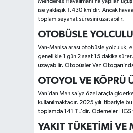
Menderes Havalimanı'na yapılan uçuş y
ise yaklaşık 1.430 km’dir. Ancak havaa
toplam seyahat süresini uzatabilir.
OTOBÜSLE YOLCUL
Van-Manisa arası otobüsle yolculuk, ek
genellikle 1 gün 2 saat 15 dakika süre
uzayabilir. Otobüsler Van Otogarı’nd
OTOYOL VE KÖPRÜ 
Van’dan Manisa’ya özel araçla gide
kullanılmaktadır. 2025 yılı itibariyle b
toplamda 141 TL’dir. Ödemeler HGS vey
YAKIT TÜKETİMİ VE