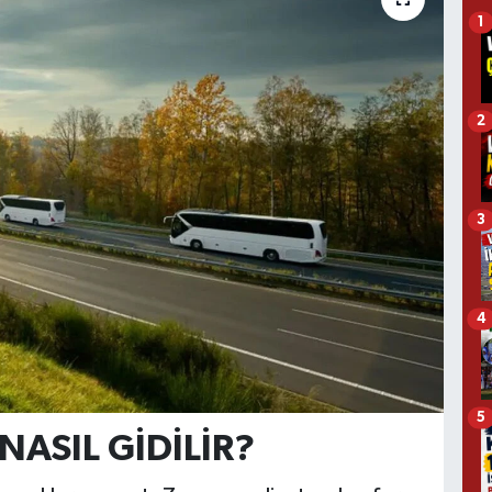
1
2
3
4
5
NASIL GİDİLİR?