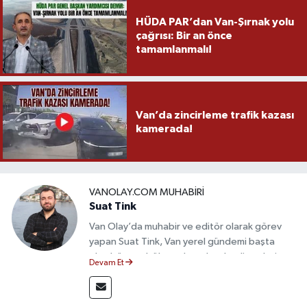
HÜDA PAR’dan Van-Şırnak yolu
çağrısı: Bir an önce
tamamlanmalı!
Van’da zincirleme trafik kazası
kamerada!
VANOLAY.COM MUHABIRI
Suat Tink
Van Olay’da muhabir ve editör olarak görev
yapan Suat Tink, Van yerel gündemi başta
olmak üzere bölgesel ve ulusal gelişmeleri
Devam Et
yakından takip etmektedir. İletişim Fakültesi
mezunu olan Tink, sahadan edindiği bilgilerle
doğruluk, tarafsızlık ve etik ilkeler