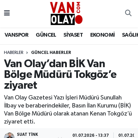
Vanspor
Van Nöbetçi Eczaneler
VANSPOR
GÜNCEL
SİYASET
EKONOMİ
SAĞLI
Güncel
Van Hava Durumu
HABERLER
GÜNCEL HABERLER
Siyaset
Van Namaz Vakitleri
Van Olay’dan BİK Van
Ekonomi
Van Trafik Yoğunluk Haritası
Bölge Müdürü Tokgöz’e
ziyaret
Sağlık
Süper Lig Puan Durumu ve Fikstür
Van Olay Gazetesi Yazı İşleri Müdürü Sunullah
Eğitim
Tüm Manşetler
İlbay ve beraberindekiler, Basın İlan Kurumu (BİK)
Van Bölge Müdürü olarak atanan Kenan Tokgöz’ü
Bilim & Teknoloji
Son Dakika Haberleri
ziyaret etti.
Dünya
Haber Arşivi
SUAT TINK
01.07.2026 - 13:37
01.07.202