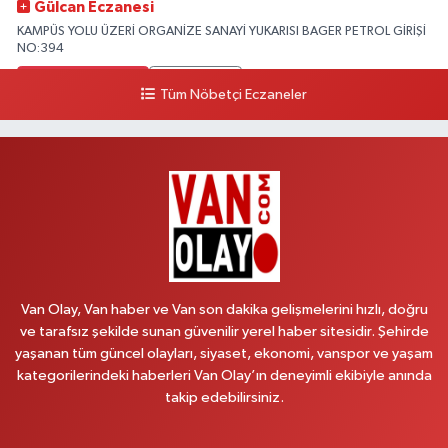
Gülcan Eczanesi
KAMPÜS YOLU ÜZERİ ORGANİZE SANAYİ YUKARISI BAGER PETROL GİRİŞİ
NO:394
0 (533) 348 25 87
Yol Tarifi Al
Tüm Nöbetçi Eczaneler
Lütfiye Hanım Eczanesi
BAHÇİVAN MAH.15 TEMMUZ ŞEHİTLERİ CAD.NO:36B ÖZEL LOKMAN
HEKİM HASTANESİ ACİL KARŞISI
0 (501) 048 96 88
Yol Tarifi Al
Emek Eczanesi
MAHMUDİYE MAH.ATATÜRK CAD.NO:17B
Van Olay, Van haber ve Van son dakika gelişmelerini hızlı, doğru
0 (531) 621 69 65
Yol Tarifi Al
ve tarafsız şekilde sunan güvenilir yerel haber sitesidir. Şehirde
yaşanan tüm güncel olayları, siyaset, ekonomi, vanspor ve yaşam
Onay Eczanesi
kategorilerindeki haberleri Van Olay’ın deneyimli ekibiyle anında
MERAŞEL FEVZİ ÇAKMAK CAD. KÜLTÜR SARAYI KIZILAY KAN MERKEZİ
takip edebilirsiniz.
KARŞISI DIŞ KAPI NO:25B
0 (432) 212 66 67
Yol Tarifi Al