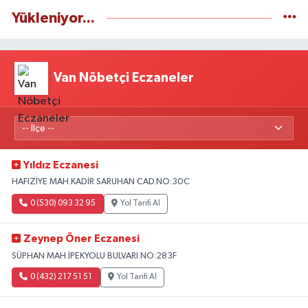
Yükleniyor...
Van Nöbetçi Eczaneler
Yıldız Eczanesi
HAFIZİYE MAH.KADİR SARUHAN CAD.NO:30C
0 (530) 093 32 95
Yol Tarifi Al
Zeynep Öner Eczanesi
SÜPHAN MAH.İPEKYOLU BULVARI NO:283F
0 (432) 217 51 51
Yol Tarifi Al