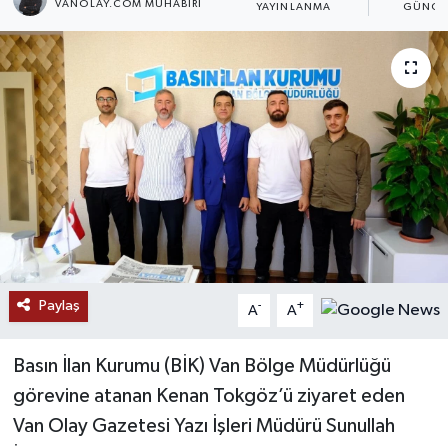
VANOLAY.COM MUHABIRI
YAYINLANMA
GÜNCE
RESMİ İLANLAR
Paylaş
-
+
A
A
Basın İlan Kurumu (BİK) Van Bölge Müdürlüğü
görevine atanan Kenan Tokgöz’ü ziyaret eden
Van Olay Gazetesi Yazı İşleri Müdürü Sunullah