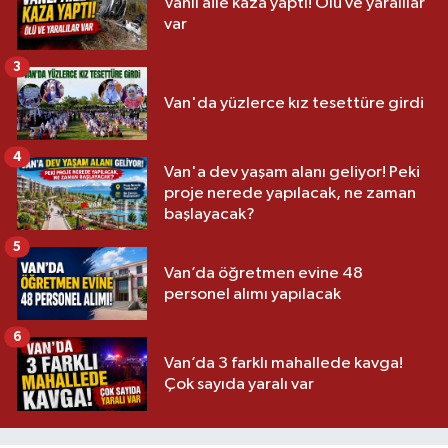
Vanlı aile kaza yaptı! Ölü ve yaralılar
var
3
Van'da yüzlerce kız tesettüre girdi
4
Van'a dev yaşam alanı geliyor! Peki
proje nerede yapılacak, ne zaman
başlayacak?
5
Van’da öğretmen evine 48
personel alımı yapılacak
6
Van’da 3 farklı mahallede kavga!
Çok sayıda yaralı var