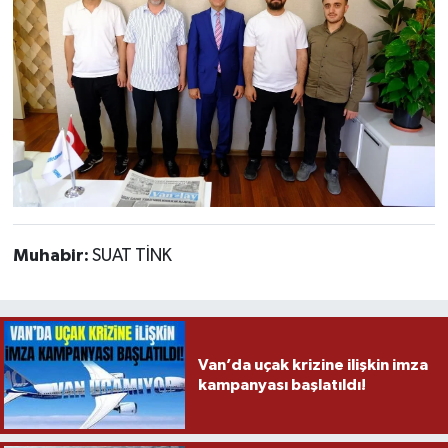
Muhabir:
SUAT TİNK
Van’da uçak krizine ilişkin imza
kampanyası başlatıldı!