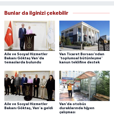
çerçevesinde güvenilir ve hızlı habercilik
anlayışını benimsemektedir.
Bunlar da ilginizi çekebilir
Aile ve Sosyal Hizmetler
Van Ticaret Borsası'ndan
Bakanı Göktaş Van'da
'toplumsal bütünleşme'
temaslarda bulundu
kanun teklifine destek
Aile ve Sosyal Hizmetler
Van’da otobüs
Bakanı Göktaş, Van'a geldi
duraklarında hijyen
çalışması