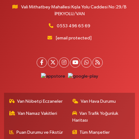
Vali Mithatbey Mahallesi Kışla Yolu Caddesi No:29/B
Yenı Derman Eczanesi
İPEKYOLU/VAN
Hatuniye Mah. Özel Akdamar Hastanesi Karşısı Güven Evleri A.Blok No:7
Akdamar Hastanesi Acil yanı. İpekyolu. Hatuniye mahallesi terzioğlu, Eski
0553 496 65 69
ikinisan kedili kavşağı, 65100 Ipekyolu Van
[email protected]
0 (432) 216 14 84
Yol Tarifi Al
Hayat Eczanesi
Kışla Mah.Çınarlı Cad.1038 Sk.No:93 3-4
0 (432) 354 37 36
Yol Tarifi Al
Erdoğan Eczanesi
SEREFIYE MAHALLE URARTU SOKAK ESKİ İSTANBUL HAST. KRŞ. NO:6 B
Van Nöbetçi Eczaneler
Van Hava Durumu
0 (432) 215 82 65
Yol Tarifi Al
Van Namaz Vakitleri
Van Trafik Yoğunluk
Haritası
Derman Eczanesi
BAHÇELİEVLER MAH.MUSLİH GÖRENTAŞ BULVARI NO:57Çağdaş fırının
Puan Durumu ve Fikstür
Tüm Manşetler
karşısı