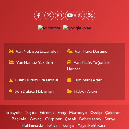
ZÜBEYDE HANIM CAD.ÖZEL LOKMAN HEKİM HASTANESİ KARŞISI 82 C
0 (432) 215 77 65
Yol Tarifi Al
Ferhat Eczanesi
URARTU SOK. ESKİ İSTANBUL HASTANESİ KARŞISI NO:4 C
0 (555) 063 64 65
Yol Tarifi Al
Van Nöbetçi Eczaneler
Van Hava Durumu
Kardelen Eczanesi
Van Namaz Vakitleri
Van Trafik Yoğunluk
Akköprü mahallesi Beşyol mevkii sakatatçılar çarşısı altı şok market yanı
no:36
Haritası
0 (432) 215 54 51
Yol Tarifi Al
Puan Durumu ve Fikstür
Tüm Manşetler
Son Dakika Haberleri
Haber Arşivi
Gündüz Eczanesi
CUMHURİYET MAH. ATATÜRK CADDESİ NO:39 A
0 (432) 712 27 27
Yol Tarifi Al
İpekyolu
Tuşba
Edremit
Erciş
Muradiye
Özalp
Çaldıran
Başkale
Gevaş
Gürpınar
Çatak
Bahçesaray
Saray
Merve Eczanesi
Hakkımızda
İletişim
Künye
Yayın Politikası