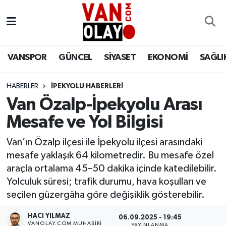
Vanspor
Van Nöbetçi Eczaneler
VANSPOR
GÜNCEL
SİYASET
EKONOMİ
SAĞLI
Güncel
Van Hava Durumu
HABERLER
İPEKYOLU HABERLERİ
Siyaset
Van Namaz Vakitleri
Van Özalp-İpekyolu Arası
Ekonomi
Van Trafik Yoğunluk Haritası
Mesafe ve Yol Bilgisi
Sağlık
Süper Lig Puan Durumu ve Fikstür
Van’ın Özalp ilçesi ile İpekyolu ilçesi arasındaki
mesafe yaklaşık 64 kilometredir. Bu mesafe özel
Eğitim
Tüm Manşetler
araçla ortalama 45–50 dakika içinde katedilebilir.
Yolculuk süresi; trafik durumu, hava koşulları ve
Bilim & Teknoloji
Son Dakika Haberleri
seçilen güzergâha göre değişiklik gösterebilir.
HACI YILMAZ
Dünya
Haber Arşivi
06.09.2025 - 19:45
VANOLAY.COM MUHABIRI
YAYINLANMA