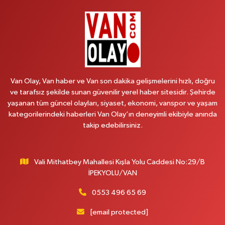
Recep Tayyip Erdoğan Mah.Azerbaycan Cad.104 B
0 (538) 861 36 16
Yol Tarifi Al
Arjin Eczanesi
BEYAZIT MAH.ZEYLAN CADDESİ OKYANUS GİYİM YANI NO:1
0 (535) 014 85 70
Yol Tarifi Al
Van Olay, Van haber ve Van son dakika gelişmelerini hızlı, doğru
ve tarafsız şekilde sunan güvenilir yerel haber sitesidir. Şehirde
Afşar Eczanesi
yaşanan tüm güncel olayları, siyaset, ekonomi, vanspor ve yaşam
Kazım Karabekir cad.Eski Araştırma Hastanesi karşısı (kent park karşısı )
kategorilerindeki haberleri Van Olay’ın deneyimli ekibiyle anında
Kaval iş merkezi No: 156 B
takip edebilirsiniz.
0 (432) 214 02 40
Yol Tarifi Al
Vali Mithatbey Mahallesi Kışla Yolu Caddesi No:29/B
Gürpınar Eczanesi
İPEKYOLU/VAN
Akpınar Mah. Milli Egemenlik Cad.No:7 A
0 (506) 065 26 65
Yol Tarifi Al
0553 496 65 69
[email protected]
Mahya Eczanesi