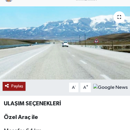
RESMİ İLANLAR
Paylaş
-
+
A
A
ULAŞIM SEÇENEKLERİ
Özel Araç ile