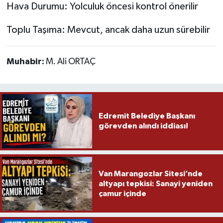
Hava Durumu: Yolculuk öncesi kontrol önerilir
Toplu Taşıma: Mevcut, ancak daha uzun sürebilir
Muhabir:
M. Ali ORTAÇ
Edremit Belediye Başkanı
görevden alındı iddiası!
Van Marangozlar Sitesi’nde
altyapı tepkisi: Sanayi yeniden
çamur içinde