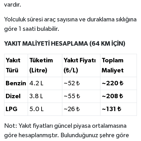
vardır.
Yolculuk süresi araç sayısına ve duraklama sıklığına
göre 1 saati bulabilir.
YAKIT MALİYETİ HESAPLAMA (64 KM İÇİN)
Yakıt
Tüketim
Yakıt Fiyatı
Toplam
Türü
(Litre)
(₺/L)
Maliyet
Benzin
4.2 L
~52 ₺
~220 ₺
Dizel
3.8 L
~55 ₺
~208 ₺
LPG
5.0 L
~26 ₺
~131 ₺
Not: Yakıt fiyatları güncel piyasa ortalamasına
göre hesaplanmıştır. Bulunduğunuz şehre göre