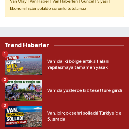
Van Olay | Van Haber | Van Haberleri | Güncel | Siyasi |
Ekonomi hiçbir şekilde sorumlu tutulamaz.
Trend Haberler
1
Van'da iki bölge artık sit alanı!
Yapılaşmaya tamamen yasak
2
Van'da yüzlerce kız tesettüre girdi
3
Van, birçok şehri solladı! Türkiye’de
5. sırada