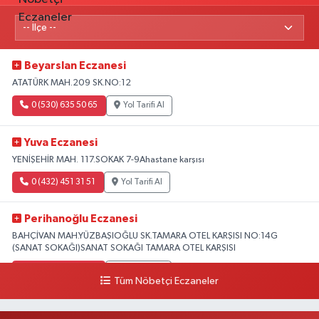
Beyarslan Eczanesi
ATATÜRK MAH.209 SK.NO:12
0 (530) 635 50 65
Yol Tarifi Al
Yuva Eczanesi
YENİŞEHİR MAH. 117.SOKAK 7-9Ahastane karşısı
0 (432) 451 31 51
Yol Tarifi Al
Perihanoğlu Eczanesi
BAHÇİVAN MAH.YÜZBAŞIOĞLU SK.TAMARA OTEL KARŞISI NO:14G
(SANAT SOKAĞI)SANAT SOKAĞI TAMARA OTEL KARŞISI
0 (432) 216 24 25
Yol Tarifi Al
Tüm Nöbetçi Eczaneler
Aydın Eczanesi