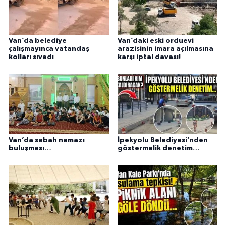
Van’da belediye
Van’daki eski orduevi
çalışmayınca vatandaş
arazisinin imara açılmasına
kolları sıvadı
karşı iptal davası!
Van’da sabah namazı
İpekyolu Belediyesi’nden
buluşması…
göstermelik denetim…