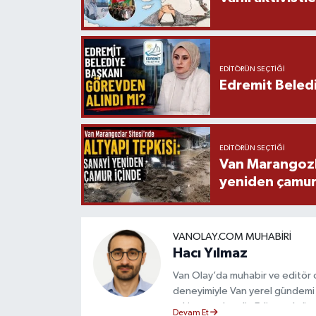
EDITÖRÜN SEÇTIĞI
Edremit Beledi
EDITÖRÜN SEÇTIĞI
Van Marangozla
yeniden çamur
VANOLAY.COM MUHABIRI
Hacı Yılmaz
Van Olay’da muhabir ve editör ol
deneyimiyle Van yerel gündemi 
takip etmektedir. Editoryal sürec
Devam Et