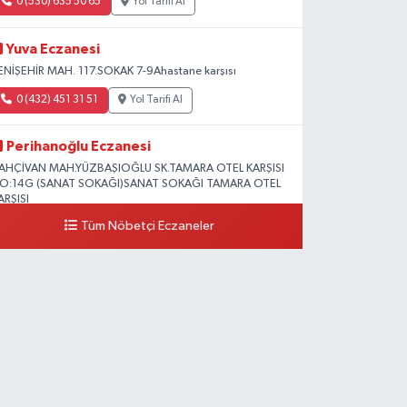
0 (530) 635 50 65
Yol Tarifi Al
Yuva Eczanesi
ENİŞEHİR MAH. 117.SOKAK 7-9Ahastane karşısı
0 (432) 451 31 51
Yol Tarifi Al
Perihanoğlu Eczanesi
AHÇİVAN MAH.YÜZBAŞIOĞLU SK.TAMARA OTEL KARŞISI
O:14G (SANAT SOKAĞI)SANAT SOKAĞI TAMARA OTEL
ARŞISI
Tüm Nöbetçi Eczaneler
0 (432) 216 24 25
Yol Tarifi Al
Aydın Eczanesi
ecep Tayyip Erdoğan Mah.Azerbaycan Cad.104 B
0 (538) 861 36 16
Yol Tarifi Al
Arjin Eczanesi
EYAZIT MAH.ZEYLAN CADDESİ OKYANUS GİYİM YANI