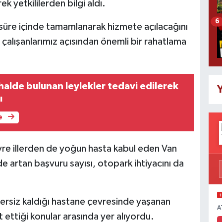
k yetkililerden bilgi aldı.
6
a süre içinde tamamlanarak hizmete açılacağını
çalışanlarımız açısından önemli bir rahatlama
halde bulunan leylekler tedavi edilerek
Y
ı
e
evre illerden de yoğun hasta kabul eden Van
 artan başvuru sayısı, otopark ihtiyacını da
rsiz kaldığı hastane çevresinde yaşanan
A
 ettiği konular arasında yer alıyordu.