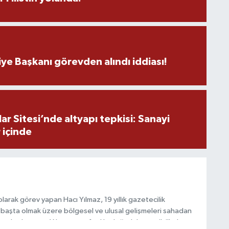
N
K
ye Başkanı görevden alındı iddiası!
p
r Sitesi’nde altyapı tepkisi: Sanayi
A
 içinde
Z
K
arak görev yapan Hacı Yılmaz, 19 yıllık gazetecilik
başta olmak üzere bölgesel ve ulusal gelişmeleri sahadan
e katkı sunan Yılmaz, tarafsızlık, doğruluk ve etik ilkeler