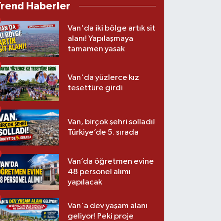
Trend Haberler
Van'da iki bölge artık sit
alanı! Yapılaşmaya
tamamen yasak
Van'da yüzlerce kız
tesettüre girdi
Van, birçok şehri solladı!
Türkiye’de 5. sırada
Van’da öğretmen evine
48 personel alımı
yapılacak
Van'a dev yaşam alanı
geliyor! Peki proje