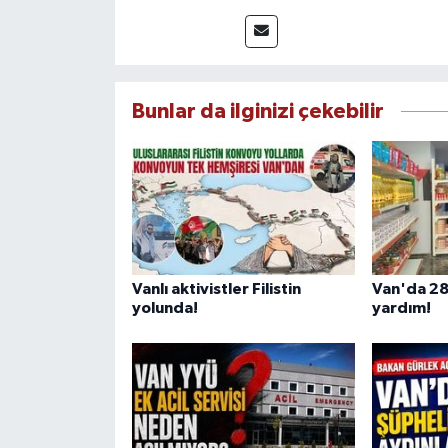
çerçevesinde ürettiği haberlerl
bilgilendirmektedir.
Bunlar da ilginizi çekebilir
Vanlı aktivistler Filistin
Van'da 28
yolunda!
yardım!