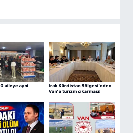
e kamuoyunu güvenilir kaynaklara dayalı olarak
U
A
ş
C
0 aileye ayni
Irak Kürdistan Bölgesi’nden
Van’a turizm çıkarması!
Z
E
3