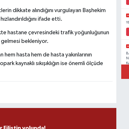
lerin dikkate alındığını vurgulayan Başhekim
hızlandırıldığını ifade etti.
Y
likte hastane çevresindeki trafik yoğunluğunun
 gelmesi bekleniyor.
B
n hem hasta hem de hasta yakınlarının
N
park kaynaklı sıkışıklığın ise önemli ölçüde
K
R
B
r Filistin yolunda!