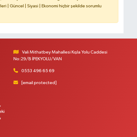
ri | Güncel | Siyasi | Ekonomi hiçbir şekilde sorumlu
Vali Mithatbey Mahallesi Kışla Yolu Caddesi
No:29/B İPEKYOLU/VAN
0553 496 65 69
[email protected]
,
eki
p