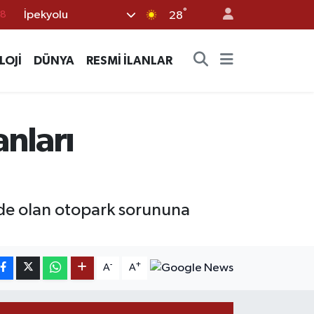
18
°
İpekyolu
28
18
32
LOJİ
DÜNYA
RESMİ İLANLAR
38
03
nları
14
de olan otopark sorununa
-
+
A
A