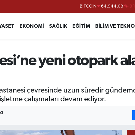
BITCOIN
64.944,08
%-0.
DOLAR
47,7436
%0.
EURO
55,2510
%0.
YASET
EKONOMİ
SAĞLIK
EĞİTİM
BİLİM VE TEKNO
STERLİN
64,4811
%0.
GRAM ALTIN
6660.55
%0.
si’ne yeni otopark ala
BİST100
13.779
%-
astanesi çevresinde uzun süredir gündem
şletme çalışmaları devam ediyor.
03