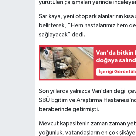
yürütülen çalışmaları yerinde inceleyere
Sarıkaya, yeni otopark alanlarının kıs
belirterek, “Hem hastalarımız hem de 
sağlayacak” dedi.
Van’da bitkin 
doğaya salınd
İçeriği Görüntül
Son yıllarda yalnızca Van’dan değil ç
SBÜ Eğitim ve Araştırma Hastanesi’nde
beraberinde getirmişti.
Mevcut kapasitenin zaman zaman yete
yoğunluk, vatandaşların en çok şikâyet