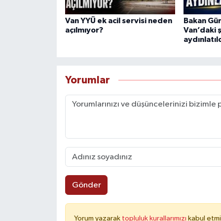
Van YYÜ ek acil servisi neden
Bakan Gürl
açılmıyor?
Van’daki 
aydınlatıl
Yorumlar
Gönder
Yorum yazarak
topluluk kurallarımızı
kabul etmi