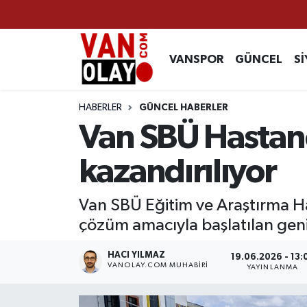
Vanspor
Van Nöbetçi Eczaneler
VANSPOR
GÜNCEL
Sİ
Güncel
Van Hava Durumu
HABERLER
GÜNCEL HABERLER
Siyaset
Van Namaz Vakitleri
Van SBÜ Hastane
Ekonomi
Van Trafik Yoğunluk Haritası
kazandırılıyor
Sağlık
Süper Lig Puan Durumu ve Fikstür
Van SBÜ Eğitim ve Araştırma H
çözüm amacıyla başlatılan geni
Eğitim
Tüm Manşetler
HACI YILMAZ
19.06.2026 - 13:
Bilim & Teknoloji
Son Dakika Haberleri
VANOLAY.COM MUHABIRI
YAYINLANMA
Dünya
Haber Arşivi