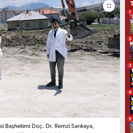
1
2
3
4
5
i Başhekimi Doç. Dr. Remzi Sarıkaya,