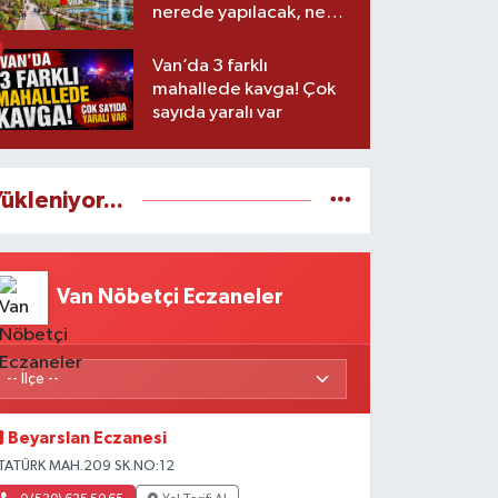
nerede yapılacak, ne
zaman başlayacak?
Van’da 3 farklı
mahallede kavga! Çok
sayıda yaralı var
ükleniyor...
Van Nöbetçi Eczaneler
Beyarslan Eczanesi
TATÜRK MAH.209 SK.NO:12