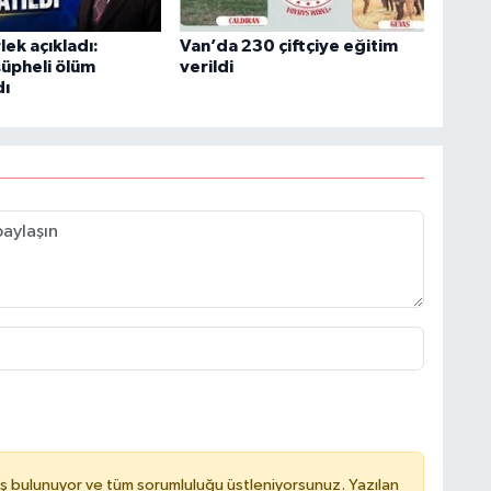
ek açıkladı:
Van’da 230 çiftçiye eğitim
H
şüpheli ölüm
verildi
dı
B
B
C
C
B
ş bulunuyor ve tüm sorumluluğu üstleniyorsunuz. Yazılan