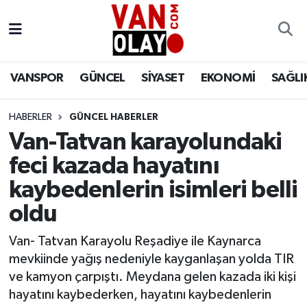
Vanspor
Van Nöbetçi Eczaneler
VANSPOR
GÜNCEL
SİYASET
EKONOMİ
SAĞLI
Güncel
Van Hava Durumu
HABERLER
GÜNCEL HABERLER
Siyaset
Van Namaz Vakitleri
Van-Tatvan karayolundaki
Ekonomi
Van Trafik Yoğunluk Haritası
feci kazada hayatını
kaybedenlerin isimleri belli
Sağlık
Süper Lig Puan Durumu ve Fikstür
oldu
Eğitim
Tüm Manşetler
Van- Tatvan Karayolu Reşadiye ile Kaynarca
mevkiinde yağış nedeniyle kayganlaşan yolda TIR
Bilim & Teknoloji
Son Dakika Haberleri
ve kamyon çarpıştı. Meydana gelen kazada iki kişi
hayatını kaybederken, hayatını kaybedenlerin
Dünya
Haber Arşivi