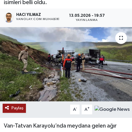
isimleri belli oldu.
RESMİ İLANLAR
HACI YILMAZ
13.05.2026 - 19:57
VANOLAY.COM MUHABIRI
YAYINLANMA
Paylaş
-
+
A
A
Van-Tatvan Karayolu’nda meydana gelen ağır