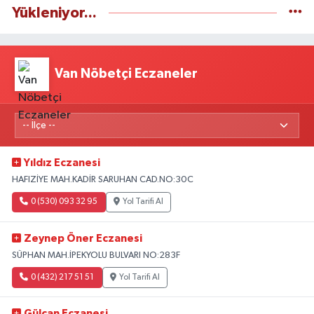
Yükleniyor...
Van Nöbetçi Eczaneler
Yıldız Eczanesi
HAFIZİYE MAH.KADİR SARUHAN CAD.NO:30C
0 (530) 093 32 95
Yol Tarifi Al
Zeynep Öner Eczanesi
SÜPHAN MAH.İPEKYOLU BULVARI NO:283F
0 (432) 217 51 51
Yol Tarifi Al
Gülcan Eczanesi