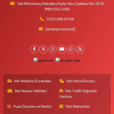
Vali Mithatbey Mahallesi Kışla Yolu Caddesi No:29/B
Yenı Derman Eczanesi
İPEKYOLU/VAN
Hatuniye Mah. Özel Akdamar Hastanesi Karşısı Güven Evleri A.Blok No:7
Akdamar Hastanesi Acil yanı. İpekyolu. Hatuniye mahallesi terzioğlu, Eski
0553 496 65 69
ikinisan kedili kavşağı, 65100 Ipekyolu Van
[email protected]
0 (432) 216 14 84
Yol Tarifi Al
Hayat Eczanesi
Kışla Mah.Çınarlı Cad.1038 Sk.No:93 3-4
0 (432) 354 37 36
Yol Tarifi Al
Erdoğan Eczanesi
SEREFIYE MAHALLE URARTU SOKAK ESKİ İSTANBUL HAST. KRŞ. NO:6 B
Van Nöbetçi Eczaneler
Van Hava Durumu
0 (432) 215 82 65
Yol Tarifi Al
Van Namaz Vakitleri
Van Trafik Yoğunluk
Haritası
Derman Eczanesi
BAHÇELİEVLER MAH.MUSLİH GÖRENTAŞ BULVARI NO:57Çağdaş fırının
Puan Durumu ve Fikstür
Tüm Manşetler
karşısı