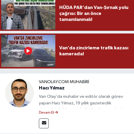
HÜDA PAR’dan Van-Şırnak yolu
çağrısı: Bir an önce
tamamlanmalı!
Van’da zincirleme trafik kazası
kamerada!
VANOLAY.COM MUHABIRI
Hacı Yılmaz
Van Olay’da muhabir ve editör olarak görev
yapan Hacı Yılmaz, 19 yıllık gazetecilik
deneyimiyle Van yerel gündemi başta olmak
Devam Et
üzere bölgesel ve ulusal gelişmeleri sahadan
takip etmektedir. Editoryal sürece katkı sunan
Yılmaz, tarafsızlık, doğruluk ve etik ilkeler