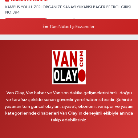
KAMPÜS YOLU ÜZERİ ORGANİZE SANAYİ YUKARISI BAGER PETROL GİRİŞİ
NO:394
0 (533) 348 25 87
Yol Tarifi Al
Tüm Nöbetçi Eczaneler
Lütfiye Hanım Eczanesi
BAHÇİVAN MAH.15 TEMMUZ ŞEHİTLERİ CAD.NO:36B ÖZEL LOKMAN
HEKİM HASTANESİ ACİL KARŞISI
0 (501) 048 96 88
Yol Tarifi Al
Emek Eczanesi
MAHMUDİYE MAH.ATATÜRK CAD.NO:17B
Van Olay, Van haber ve Van son dakika gelişmelerini hızlı, doğru
0 (531) 621 69 65
Yol Tarifi Al
ve tarafsız şekilde sunan güvenilir yerel haber sitesidir. Şehirde
yaşanan tüm güncel olayları, siyaset, ekonomi, vanspor ve yaşam
Onay Eczanesi
kategorilerindeki haberleri Van Olay’ın deneyimli ekibiyle anında
MERAŞEL FEVZİ ÇAKMAK CAD. KÜLTÜR SARAYI KIZILAY KAN MERKEZİ
takip edebilirsiniz.
KARŞISI DIŞ KAPI NO:25B
0 (432) 212 66 67
Yol Tarifi Al