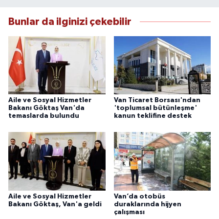
çerçevesinde ürettiği haberlerle kamuoyunu
güvenilir kaynaklara dayalı olarak
Bunlar da ilginizi çekebilir
bilgilendirmektedir.
Aile ve Sosyal Hizmetler
Van Ticaret Borsası'ndan
Bakanı Göktaş Van'da
'toplumsal bütünleşme'
temaslarda bulundu
kanun teklifine destek
Aile ve Sosyal Hizmetler
Van’da otobüs
Bakanı Göktaş, Van'a geldi
duraklarında hijyen
çalışması