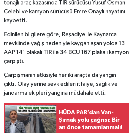
tonajlı araç kazasında TIR sürücüsü Yusuf Osman
Çelebi ve kamyon sürücüsü Emre Onaylı hayatını
kaybetti.
Edinilen bilgilere göre, Reşadiye ile Kaynarca
mevkiinde yağış nedeniyle kayganlaşan yolda 13
AAP 141 plakalı TIR ile 34 BCU 167 plakalı kamyon
çarpıştı.
Çarpışmanın etkisiyle her iki araçta da yangın
çıktı. Olay yerine sevk edilen itfaiye, sağlık ve
jandarma ekipleri yangına müdahale etti.
HÜDA PAR’dan Van-
Şırnak yolu çağrısı: Bir
an önce tamamlanmalı!