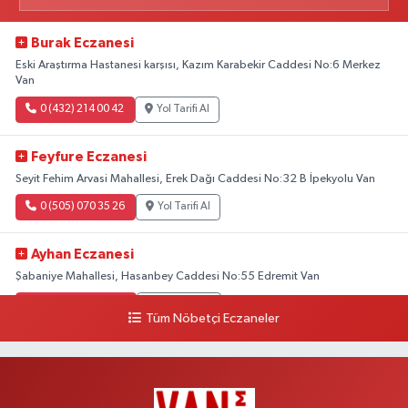
Burak Eczanesi
Eski Araştırma Hastanesi karşısı, Kazım Karabekir Caddesi No:6 Merkez
Van
0 (432) 214 00 42
Yol Tarifi Al
Feyfure Eczanesi
Seyit Fehim Arvasi Mahallesi, Erek Dağı Caddesi No:32 B İpekyolu Van
0 (505) 070 35 26
Yol Tarifi Al
Ayhan Eczanesi
Şabaniye Mahallesi, Hasanbey Caddesi No:55 Edremit Van
0 (505) 636 94 65
Yol Tarifi Al
Tüm Nöbetçi Eczaneler
Baran Eczanesi
Şehit Jandarma Binbaşı Cesur Mahallesi, Vali Münir Karaloğlu Caddesi
No:6 D Çaldıran Van