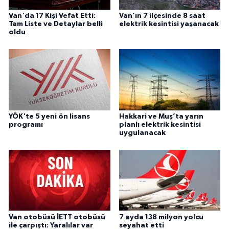
Van'da 17 Kişi Vefat Etti:
Van’ın 7 ilçesinde 8 saat
Tam Liste ve Detaylar belli
elektrik kesintisi yaşanacak
oldu
YÖK'te 5 yeni ön lisans
Hakkari ve Muş’ta yarın
programı
planlı elektrik kesintisi
uygulanacak
Van otobüsü İETT otobüsü
7 ayda 138 milyon yolcu
ile çarpıştı: Yaralılar var
seyahat etti