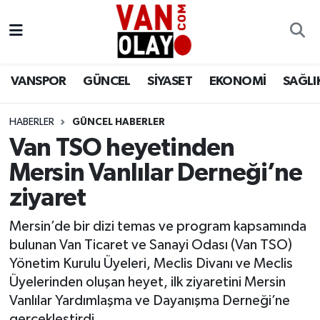
Vanspor
Van Nöbetçi Eczaneler
VANSPOR
GÜNCEL
SİYASET
EKONOMİ
SAĞLI
Güncel
Van Hava Durumu
HABERLER
GÜNCEL HABERLER
Siyaset
Van Namaz Vakitleri
Van TSO heyetinden
Ekonomi
Van Trafik Yoğunluk Haritası
Mersin Vanlılar Derneği’ne
ziyaret
Sağlık
Süper Lig Puan Durumu ve Fikstür
Mersin’de bir dizi temas ve program kapsamında
Eğitim
Tüm Manşetler
bulunan Van Ticaret ve Sanayi Odası (Van TSO)
Yönetim Kurulu Üyeleri, Meclis Divanı ve Meclis
Bilim & Teknoloji
Son Dakika Haberleri
Üyelerinden oluşan heyet, ilk ziyaretini Mersin
Vanlılar Yardımlaşma ve Dayanışma Derneği’ne
Dünya
Haber Arşivi
gerçekleştirdi.