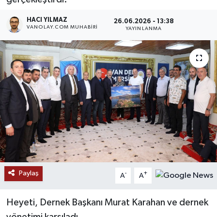
RESMİ İLANLAR
HACI YILMAZ
26.06.2026 - 13:38
VANOLAY.COM MUHABIRI
YAYINLANMA
Paylaş
-
+
A
A
Heyeti, Dernek Başkanı Murat Karahan ve dernek