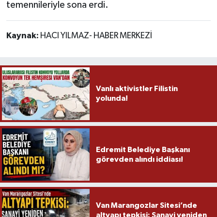
temennileriyle sona erdi.
Kaynak:
HACI YILMAZ- HABER MERKEZİ
Vanlı aktivistler Filistin
yolunda!
Edremit Belediye Başkanı
görevden alındı iddiası!
Van Marangozlar Sitesi’nde
altyapı tepkisi: Sanayi yeniden