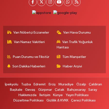
Otogar Eczanesi
İstasyon Mahallesi, Terminal Caddesi No:17 A Tuşba Van
0 (501) 155 62 65
Yol Tarifi Al
Van Nöbetçi Eczaneler
Van Hava Durumu
Tarçın Eczanesi
Van Namaz Vakitleri
Van Trafik Yoğunluk
Cevdetpaşa Mahallesi, İki Nisan Caddesi No:29 A İpekyolu Van
Haritası
0 (432) 504 08 04
Yol Tarifi Al
Puan Durumu ve Fikstür
Tüm Manşetler
Başkale Eczanesi
Son Dakika Haberleri
Haber Arşivi
Hafiziye Mahallesi, Mahmut Ertuş Cadç No:44 A Başkale Van
0 (432) 651 21 38
Yol Tarifi Al
İpekyolu
Tuşba
Edremit
Erciş
Muradiye
Özalp
Çaldıran
Selçuk Eczanesi
Başkale
Gevaş
Gürpınar
Çatak
Bahçesaray
Saray
Hakkımızda
İletişim
Künye
Yayın Politikası
Cumhuriyet Mahallesi, Atatürk Caddesi No:9 1A Çatak Van
Düzeltme Politikası
Gizlilik & KVKK
Çerez Politikası
0 (545) 563 70 63
Yol Tarifi Al