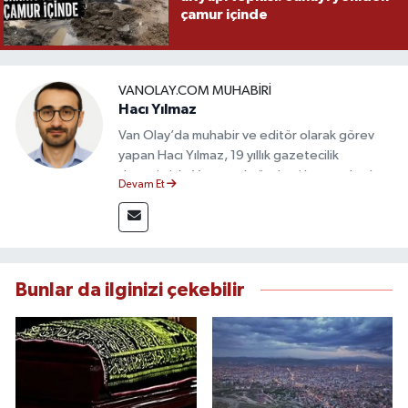
çamur içinde
VANOLAY.COM MUHABIRI
Hacı Yılmaz
Van Olay’da muhabir ve editör olarak görev
yapan Hacı Yılmaz, 19 yıllık gazetecilik
deneyimiyle Van yerel gündemi başta olmak
Devam Et
üzere bölgesel ve ulusal gelişmeleri sahadan
takip etmektedir. Editoryal sürece katkı sunan
Yılmaz, tarafsızlık, doğruluk ve etik ilkeler
çerçevesinde ürettiği haberlerle kamuoyunu
güvenilir kaynaklara dayalı olarak
Bunlar da ilginizi çekebilir
bilgilendirmektedir.