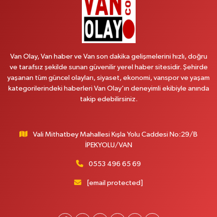
0 (538) 376 47 15
Yol Tarifi Al
Vitamin Eczanesi
Vanyolu Mahallesi, Kara Yusuf Bey Caddesi No:99 B Erciş Van
Van Olay, Van haber ve Van son dakika gelişmelerini hızlı, doğru
0 (432) 351 02 96
Yol Tarifi Al
ve tarafsız şekilde sunan güvenilir yerel haber sitesidir. Şehirde
yaşanan tüm güncel olayları, siyaset, ekonomi, vanspor ve yaşam
Koç Eczanesi
kategorilerindeki haberleri Van Olay’ın deneyimli ekibiyle anında
Cumhuriyet Mahallesi, Konak Sokak No:6 Gürpınar Van
takip edebilirsiniz.
0 (530) 442 24 65
Yol Tarifi Al
Vali Mithatbey Mahallesi Kışla Yolu Caddesi No:29/B
Engin Eczanesi
İPEKYOLU/VAN
Beyazıt Mahallesi, Zeylan Caddesi No:46 A Erciş Van
0 (432) 351 55 50
Yol Tarifi Al
0553 496 65 69
[email protected]
Muhammed Eczanesi
Mahmudiye Mahallesi, Atatürk Caddesi No:29 D Özalp Van
0 (432) 712 22 87
Yol Tarifi Al