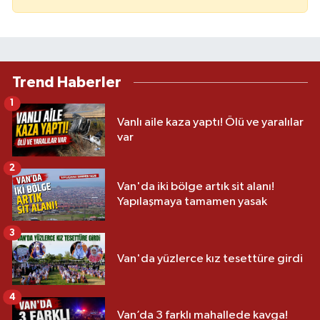
Trend Haberler
1
Vanlı aile kaza yaptı! Ölü ve yaralılar
var
2
Van'da iki bölge artık sit alanı!
Yapılaşmaya tamamen yasak
3
Van'da yüzlerce kız tesettüre girdi
4
Van’da 3 farklı mahallede kavga!