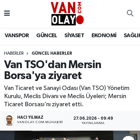
Vanspor
Van Nöbetçi Eczaneler
VANSPOR
GÜNCEL
SİYASET
EKONOMİ
SAĞLI
Güncel
Van Hava Durumu
HABERLER
GÜNCEL HABERLER
Siyaset
Van Namaz Vakitleri
Van TSO'dan Mersin
Ekonomi
Van Trafik Yoğunluk Haritası
Borsa'ya ziyaret
Sağlık
Süper Lig Puan Durumu ve Fikstür
Van Ticaret ve Sanayi Odası (Van TSO) Yönetim
Kurulu, Meclis Divanı ve Meclis Üyeleri; Mersin
Eğitim
Tüm Manşetler
Ticaret Borsası'nı ziyaret etti.
HACI YILMAZ
27.06.2026 - 09:49
Bilim & Teknoloji
Son Dakika Haberleri
VANOLAY.COM MUHABIRI
YAYINLANMA
Dünya
Haber Arşivi