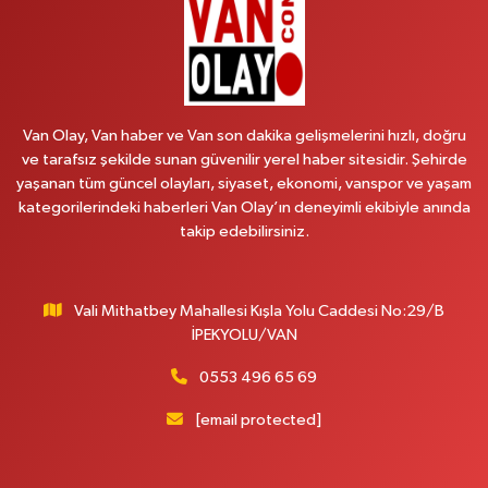
0 (501) 048 96 88
Yol Tarifi Al
Emek Eczanesi
MAHMUDİYE MAH.ATATÜRK CAD.NO:17B
Van Olay, Van haber ve Van son dakika gelişmelerini hızlı, doğru
0 (531) 621 69 65
Yol Tarifi Al
ve tarafsız şekilde sunan güvenilir yerel haber sitesidir. Şehirde
yaşanan tüm güncel olayları, siyaset, ekonomi, vanspor ve yaşam
Onay Eczanesi
kategorilerindeki haberleri Van Olay’ın deneyimli ekibiyle anında
MERAŞEL FEVZİ ÇAKMAK CAD. KÜLTÜR SARAYI KIZILAY KAN MERKEZİ
takip edebilirsiniz.
KARŞISI DIŞ KAPI NO:25B
0 (432) 212 66 67
Yol Tarifi Al
Vali Mithatbey Mahallesi Kışla Yolu Caddesi No:29/B
Yenı Derman Eczanesi
İPEKYOLU/VAN
Hatuniye Mah. Özel Akdamar Hastanesi Karşısı Güven Evleri A.Blok No:7
Akdamar Hastanesi Acil yanı. İpekyolu. Hatuniye mahallesi terzioğlu, Eski
0553 496 65 69
ikinisan kedili kavşağı, 65100 Ipekyolu Van
[email protected]
0 (432) 216 14 84
Yol Tarifi Al
Hayat Eczanesi