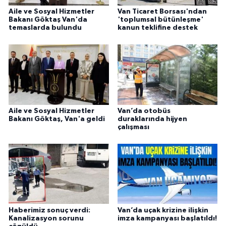
Aile ve Sosyal Hizmetler
Van Ticaret Borsası'ndan
Bakanı Göktaş Van'da
'toplumsal bütünleşme'
temaslarda bulundu
kanun teklifine destek
Aile ve Sosyal Hizmetler
Van’da otobüs
Bakanı Göktaş, Van'a geldi
duraklarında hijyen
çalışması
Haberimiz sonuç verdi:
Van’da uçak krizine ilişkin
Kanalizasyon sorunu
imza kampanyası başlatıldı!