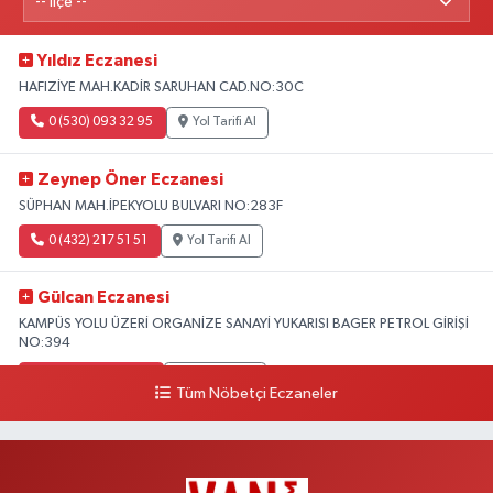
Yıldız Eczanesi
HAFIZİYE MAH.KADİR SARUHAN CAD.NO:30C
0 (530) 093 32 95
Yol Tarifi Al
Zeynep Öner Eczanesi
SÜPHAN MAH.İPEKYOLU BULVARI NO:283F
0 (432) 217 51 51
Yol Tarifi Al
Gülcan Eczanesi
KAMPÜS YOLU ÜZERİ ORGANİZE SANAYİ YUKARISI BAGER PETROL GİRİŞİ
NO:394
0 (533) 348 25 87
Yol Tarifi Al
Tüm Nöbetçi Eczaneler
Lütfiye Hanım Eczanesi
BAHÇİVAN MAH.15 TEMMUZ ŞEHİTLERİ CAD.NO:36B ÖZEL LOKMAN
HEKİM HASTANESİ ACİL KARŞISI