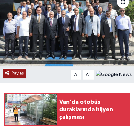
RESMİ İLANLAR
Paylaş
-
+
A
A
Van’da otobüs
duraklarında hijyen
çalışması