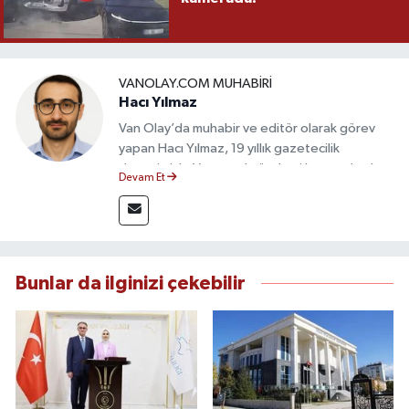
VANOLAY.COM MUHABIRI
Hacı Yılmaz
Van Olay’da muhabir ve editör olarak görev
yapan Hacı Yılmaz, 19 yıllık gazetecilik
deneyimiyle Van yerel gündemi başta olmak
Devam Et
üzere bölgesel ve ulusal gelişmeleri sahadan
takip etmektedir. Editoryal sürece katkı sunan
Yılmaz, tarafsızlık, doğruluk ve etik ilkeler
çerçevesinde ürettiği haberlerle kamuoyunu
güvenilir kaynaklara dayalı olarak
Bunlar da ilginizi çekebilir
bilgilendirmektedir.