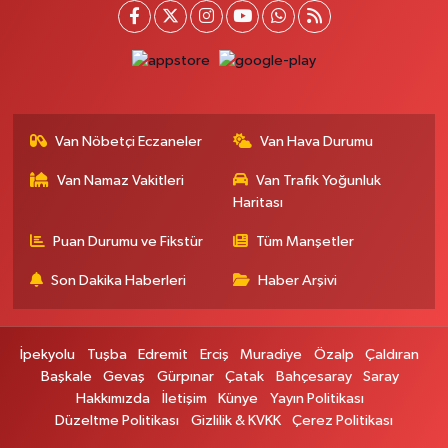
Kışla Mah.Çınarlı Cad.1038 Sk.No:93 3-4
0 (432) 354 37 36
Yol Tarifi Al
Erdoğan Eczanesi
SEREFIYE MAHALLE URARTU SOKAK ESKİ İSTANBUL HAST. KRŞ. NO:6 B
Van Nöbetçi Eczaneler
Van Hava Durumu
0 (432) 215 82 65
Yol Tarifi Al
Van Namaz Vakitleri
Van Trafik Yoğunluk
Haritası
Derman Eczanesi
BAHÇELİEVLER MAH.MUSLİH GÖRENTAŞ BULVARI NO:57Çağdaş fırının
Puan Durumu ve Fikstür
Tüm Manşetler
karşısı
Son Dakika Haberleri
Haber Arşivi
0 (501) 322 00 65
Yol Tarifi Al
Yenı Sıfa Eczanesi
İpekyolu
Tuşba
Edremit
Erciş
Muradiye
Özalp
Çaldıran
VANYOLU CADDESİ NO:42
Başkale
Gevaş
Gürpınar
Çatak
Bahçesaray
Saray
0 (532) 689 22 50
Yol Tarifi Al
Hakkımızda
İletişim
Künye
Yayın Politikası
Düzeltme Politikası
Gizlilik & KVKK
Çerez Politikası
Doğa Eczanesi