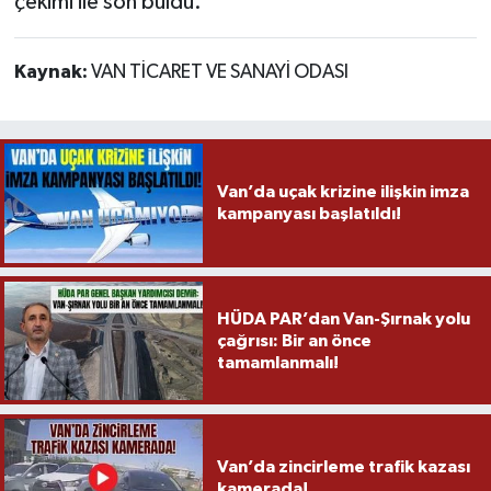
çekimi ile son buldu.
Kaynak:
VAN TİCARET VE SANAYİ ODASI
Van’da uçak krizine ilişkin imza
kampanyası başlatıldı!
HÜDA PAR’dan Van-Şırnak yolu
çağrısı: Bir an önce
tamamlanmalı!
Van’da zincirleme trafik kazası
kamerada!