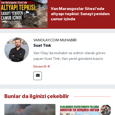
Van Marangozlar Sitesi’nde
altyapı tepkisi: Sanayi yeniden
çamur içinde
VANOLAY.COM MUHABIRI
Suat Tink
Van Olay’da muhabir ve editör olarak görev
yapan Suat Tink, Van yerel gündemi başta
olmak üzere bölgesel ve ulusal gelişmeleri
Devam Et
yakından takip etmektedir. İletişim Fakültesi
mezunu olan Tink, sahadan edindiği bilgilerle
doğruluk, tarafsızlık ve etik ilkeler
çerçevesinde güvenilir ve hızlı habercilik
anlayışını benimsemektedir.
Bunlar da ilginizi çekebilir