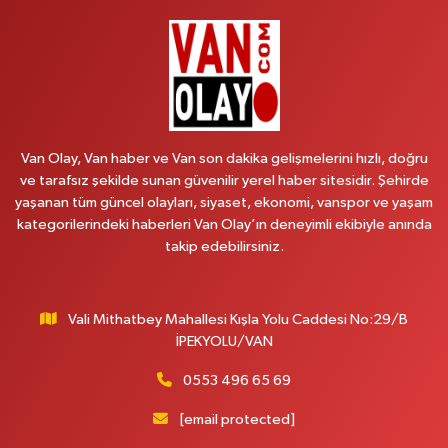
Recep Tayyip Erdoğan Mah.Azerbaycan Cad.104 B
0 (538) 861 36 16
Yol Tarifi Al
Arjin Eczanesi
BEYAZIT MAH.ZEYLAN CADDESİ OKYANUS GİYİM YANI NO:1
0 (535) 014 85 70
Yol Tarifi Al
Van Olay, Van haber ve Van son dakika gelişmelerini hızlı, doğru
ve tarafsız şekilde sunan güvenilir yerel haber sitesidir. Şehirde
Afşar Eczanesi
yaşanan tüm güncel olayları, siyaset, ekonomi, vanspor ve yaşam
Kazım Karabekir cad.Eski Araştırma Hastanesi karşısı (kent park karşısı )
kategorilerindeki haberleri Van Olay’ın deneyimli ekibiyle anında
Kaval iş merkezi No: 156 B
takip edebilirsiniz.
0 (432) 214 02 40
Yol Tarifi Al
Vali Mithatbey Mahallesi Kışla Yolu Caddesi No:29/B
Gürpınar Eczanesi
İPEKYOLU/VAN
Akpınar Mah. Milli Egemenlik Cad.No:7 A
0 (506) 065 26 65
Yol Tarifi Al
0553 496 65 69
[email protected]
Mahya Eczanesi