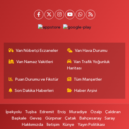
ZÜBEYDE HANIM CAD.ÖZEL LOKMAN HEKİM HASTANESİ KARŞISI 82 C
0 (432) 215 77 65
Yol Tarifi Al
Ferhat Eczanesi
URARTU SOK. ESKİ İSTANBUL HASTANESİ KARŞISI NO:4 C
0 (555) 063 64 65
Yol Tarifi Al
Van Nöbetçi Eczaneler
Van Hava Durumu
Kardelen Eczanesi
Van Namaz Vakitleri
Van Trafik Yoğunluk
Akköprü mahallesi Beşyol mevkii sakatatçılar çarşısı altı şok market yanı
no:36
Haritası
0 (432) 215 54 51
Yol Tarifi Al
Puan Durumu ve Fikstür
Tüm Manşetler
Son Dakika Haberleri
Haber Arşivi
Gündüz Eczanesi
CUMHURİYET MAH. ATATÜRK CADDESİ NO:39 A
0 (432) 712 27 27
Yol Tarifi Al
İpekyolu
Tuşba
Edremit
Erciş
Muradiye
Özalp
Çaldıran
Başkale
Gevaş
Gürpınar
Çatak
Bahçesaray
Saray
Merve Eczanesi
Hakkımızda
İletişim
Künye
Yayın Politikası