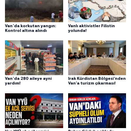
Van'da korkutan yangın:
Vanlı aktivistler Filistin
Kontrol altına alındı
yolunda!
Van'da 280 aileye ayni
Irak Kürdistan Bölgesi’nden
yardım!
Van’a turizm çıkarması!