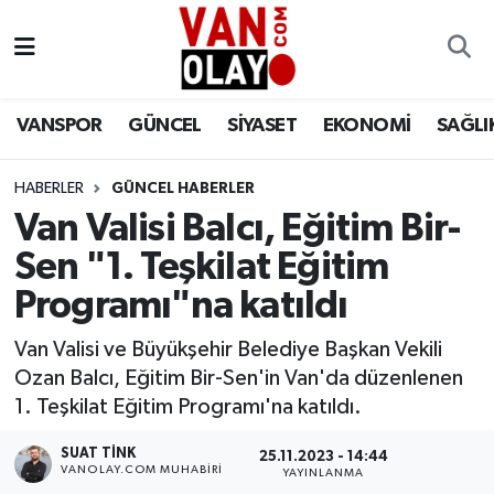
Vanspor
Van Nöbetçi Eczaneler
VANSPOR
GÜNCEL
SİYASET
EKONOMİ
SAĞLI
Güncel
Van Hava Durumu
HABERLER
GÜNCEL HABERLER
Siyaset
Van Namaz Vakitleri
Van Valisi Balcı, Eğitim Bir-
Ekonomi
Van Trafik Yoğunluk Haritası
Sen "1. Teşkilat Eğitim
Programı"na katıldı
Sağlık
Süper Lig Puan Durumu ve Fikstür
Van Valisi ve Büyükşehir Belediye Başkan Vekili
Eğitim
Tüm Manşetler
Ozan Balcı, Eğitim Bir-Sen'in Van'da düzenlenen
1. Teşkilat Eğitim Programı'na katıldı.
Bilim & Teknoloji
Son Dakika Haberleri
SUAT TINK
25.11.2023 - 14:44
VANOLAY.COM MUHABIRI
YAYINLANMA
Dünya
Haber Arşivi