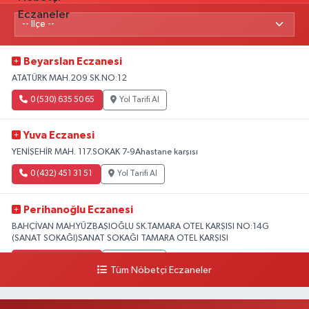
Beyarslan Eczanesi
ATATÜRK MAH.209 SK.NO:12
0 (530) 635 50 65
Yol Tarifi Al
Yuva Eczanesi
YENİŞEHİR MAH. 117.SOKAK 7-9Ahastane karşısı
0 (432) 451 31 51
Yol Tarifi Al
Perihanoğlu Eczanesi
BAHÇİVAN MAH.YÜZBAŞIOĞLU SK.TAMARA OTEL KARŞISI NO:14G
(SANAT SOKAĞI)SANAT SOKAĞI TAMARA OTEL KARŞISI
0 (432) 216 24 25
Yol Tarifi Al
Tüm Nöbetçi Eczaneler
Aydın Eczanesi