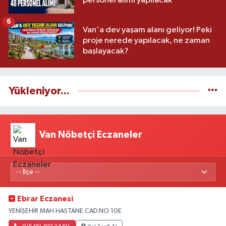
personel alımı yapılacak
6
Van'a dev yaşam alanı geliyor! Peki
proje nerede yapılacak, ne zaman
başlayacak?
Yükleniyor...
Van Nöbetçi Eczaneler
Ebrar Eczanesi
YENİŞEHİR MAH.HASTANE CAD.NO:10E