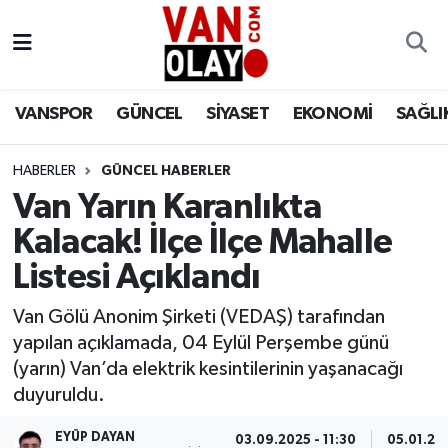
Vanspor
Van Nöbetçi Eczaneler
VANSPOR
GÜNCEL
SİYASET
EKONOMİ
SAĞLI
Güncel
Van Hava Durumu
HABERLER
GÜNCEL HABERLER
Siyaset
Van Namaz Vakitleri
Van Yarın Karanlıkta
Ekonomi
Van Trafik Yoğunluk Haritası
Kalacak! İlçe İlçe Mahalle
Listesi Açıklandı
Sağlık
Süper Lig Puan Durumu ve Fikstür
Van Gölü Anonim Şirketi (VEDAŞ) tarafından
Eğitim
Tüm Manşetler
yapılan açıklamada, 04 Eylül Perşembe günü
(yarın) Van’da elektrik kesintilerinin yaşanacağı
Bilim & Teknoloji
Son Dakika Haberleri
duyuruldu.
Dünya
Haber Arşivi
EYÜP DAYAN
03.09.2025 - 11:30
05.01.202