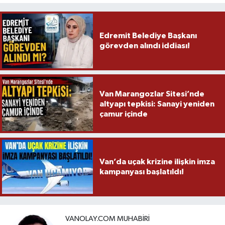
Edremit Belediye Başkanı
görevden alındı iddiası!
Van Marangozlar Sitesi’nde
altyapı tepkisi: Sanayi yeniden
çamur içinde
Van’da uçak krizine ilişkin imza
kampanyası başlatıldı!
VANOLAY.COM MUHABIRI