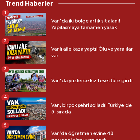
Trend Haberler
1
Van'da iki bölge artık sit alanı!
Yapılaşmaya tamamen yasak
2
Vanlı aile kaza yaptı! Ölü ve yaralılar
var
3
Van'da yüzlerce kız tesettüre girdi
4
Van, birçok şehri solladı! Türkiye’de
5. sırada
5
Van’da öğretmen evine 48