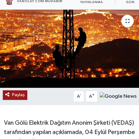
VANOLAY.COM MUHABIRI
YAYINLANMA
GÜNCE
RESMİ İLANLAR
Paylaş
-
+
A
A
Van Gölü Elektrik Dağıtım Anonim Şirketi (VEDAŞ)
tarafından yapılan açıklamada, 04 Eylül Perşembe