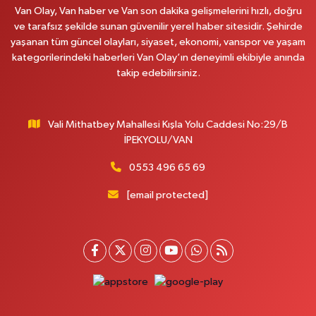
Van Olay, Van haber ve Van son dakika gelişmelerini hızlı, doğru
0 (530) 442 24 65
Yol Tarifi Al
ve tarafsız şekilde sunan güvenilir yerel haber sitesidir. Şehirde
yaşanan tüm güncel olayları, siyaset, ekonomi, vanspor ve yaşam
Yiğit Eczanesi
kategorilerindeki haberleri Van Olay’ın deneyimli ekibiyle anında
HATUNİYE MAHALLESİ ASMİN SOKAK NO:3 A ÖZEL AKDAMAR
takip edebilirsiniz.
HASTANESİ KARŞISI
0 (432) 217 11 10
Yol Tarifi Al
Vali Mithatbey Mahallesi Kışla Yolu Caddesi No:29/B
Akdağ Eczanesi
İPEKYOLU/VAN
SÜPHAN MAH.İPEKYOLU CAD.NO:283G BAHÇEŞEHİR KOLEJİ KARŞISI-
ABAKAN PLAZA
0553 496 65 69
0 (542) 378 02 68
Yol Tarifi Al
[email protected]
Ozan Eczanesi
SERHAT MAHALLESİ CUMHURİYET BULVARI VAN AVM YANI NO:137
ECIVILCOCUKMAGAZASIKARSISI
0 (542) 384 45 20
Yol Tarifi Al
Gevaş Eczanesi