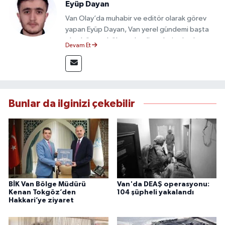
Eyüp Dayan
Van Olay’da muhabir ve editör olarak görev
yapan Eyüp Dayan, Van yerel gündemi başta
olmak üzere bölgesel gelişmeleri sahadan
Devam Et
takip etmektedir. 10 yılı aşkın gazetecilik
deneyimiyle doğruluk, tarafsızlık ve etik ilkeleri
esas alan Dayan, güvenilir kaynaklara dayalı
haberleriyle kamuoyunu doğru ve hızlı biçimde
bilgilendirmektedir.
Bunlar da ilginizi çekebilir
BİK Van Bölge Müdürü
Van'da DEAŞ operasyonu:
Kenan Tokgöz’den
104 şüpheli yakalandı
Hakkari’ye ziyaret