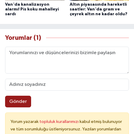
Van'da kanalizasyon
Altın piyasasında hareketli
alarmı! Pis koku mahalleyi
saatler: Van'da gram ve
sardı
çeyrek altın ne kadar oldu?
Yorumlar (1)
Gönder
Yorum yazarak
topluluk kurallarımızı
kabul etmiş bulunuyor
ve tüm sorumluluğu üstleniyorsunuz. Yazılan yorumlardan