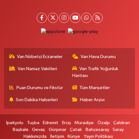
0 (552) 862 74 84
Yol Tarifi Al
Nefes Eczanesi
MAREŞAL FEVZİ ÇAKMAK CADDESİ EZBERCİLER İŞ MERKEZİ B BLOK
NO:4B
0 (432) 215 73 71
Yol Tarifi Al
Van Nöbetçi Eczaneler
Van Hava Durumu
Gürpınar Eczanesi
Van Namaz Vakitleri
Van Trafik Yoğunluk
Akpınar Mah. Milli Egemenlik Cad.No:7 A
Haritası
0 (506) 065 26 65
Yol Tarifi Al
Puan Durumu ve Fikstür
Tüm Manşetler
Ipekyolu Eczanesi
Son Dakika Haberleri
Haber Arşivi
Cumhuriyet Mah. Zübeyde Hanım Caddesi Lokman Hekim Hastanesi
Karşısı No:33A
0 (432) 217 81 91
Yol Tarifi Al
İpekyolu
Tuşba
Edremit
Erciş
Muradiye
Özalp
Çaldıran
Başkale
Gevaş
Gürpınar
Çatak
Bahçesaray
Saray
Kaplan Eczanesi
Hakkımızda
İletişim
Künye
Yayın Politikası