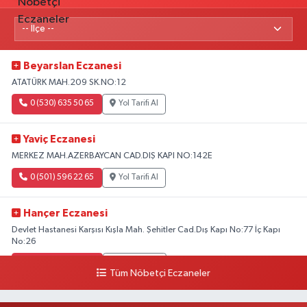
Beyarslan Eczanesi
ATATÜRK MAH.209 SK.NO:12
0 (530) 635 50 65
Yol Tarifi Al
Yaviç Eczanesi
MERKEZ MAH.AZERBAYCAN CAD.DIŞ KAPI NO:142E
0 (501) 596 22 65
Yol Tarifi Al
Hançer Eczanesi
Devlet Hastanesi Karşısı Kışla Mah. Şehitler Cad.Dış Kapı No:77 İç Kapı
No:26
0 (543) 204 39 32
Yol Tarifi Al
Tüm Nöbetçi Eczaneler
Hilal Eczanesi