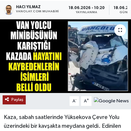
HACI YILMAZ
18.06.2026 - 10:20
18.06.20
RESMİ İLANLAR
VANOLAY.COM MUHABIRI
YAYINLANMA
GÜNC
Paylaş
-
+
A
A
Kaza, sabah saatlerinde Yüksekova Çevre Yolu
üzerindeki bir kavşakta meydana geldi. Edinilen