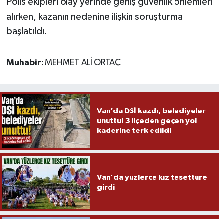
Polis ekipleri olay yerinde geniş güvenlik önlemleri
alırken, kazanın nedenine ilişkin soruşturma
başlatıldı.
Muhabir:
MEHMET ALİ ORTAÇ
Van’da DSİ kazdı, belediyeler
unuttu! 3 ilçeden geçen yol
kaderine terk edildi
Van'da yüzlerce kız tesettüre
girdi