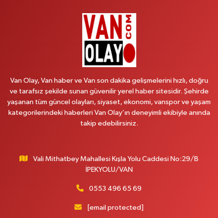
İSTASYON MAH.MEHMETPAŞA CAD.NO:44 1
0 (552) 876 65 00
Yol Tarifi Al
Peker Eczanesi
ÖZEL AKDAMAR HASTANESİ KARŞISI HATUNİYE MAH.ASMİN SK.NO:11
0 (535) 230 06 50
Yol Tarifi Al
Van Olay, Van haber ve Van son dakika gelişmelerini hızlı, doğru
ve tarafsız şekilde sunan güvenilir yerel haber sitesidir. Şehirde
Çağatay Eczanesi
yaşanan tüm güncel olayları, siyaset, ekonomi, vanspor ve yaşam
MAHMUDİYE MAH.VAN-SARAY YOLU 113 D
kategorilerindeki haberleri Van Olay’ın deneyimli ekibiyle anında
takip edebilirsiniz.
0 (432) 712 22 42
Yol Tarifi Al
Yuva Eczanesi
Vali Mithatbey Mahallesi Kışla Yolu Caddesi No:29/B
YENİŞEHİR MAH. 117.SOKAK 7-9Ahastane karşısı
İPEKYOLU/VAN
0 (432) 451 31 51
Yol Tarifi Al
0553 496 65 69
Yağmur Karaman Eczanesi
[email protected]
SÜPHAN MAH. 12000 SOKAK NO:14 A 8 NOLU SAĞLIK OCAĞI KARŞISI