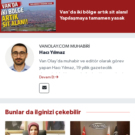
Van'da iki bölge artık sit alanı!
Yapılaşmaya tamamen yasak
VANOLAY.COM MUHABIRI
Hacı Yılmaz
Van Olay’da muhabir ve editör olarak görev
yapan Hacı Yılmaz, 19 yıllık gazetecilik
deneyimiyle Van yerel gündemi başta olmak
Devam Et
üzere bölgesel ve ulusal gelişmeleri sahadan
takip etmektedir. Editoryal sürece katkı sunan
Yılmaz, tarafsızlık, doğruluk ve etik ilkeler
çerçevesinde ürettiği haberlerle kamuoyunu
güvenilir kaynaklara dayalı olarak
Bunlar da ilginizi çekebilir
bilgilendirmektedir.