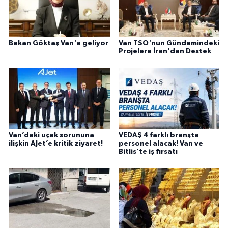
Bakan Göktaş Van'a geliyor
Van TSO'nun Gündemindeki
Projelere İran'dan Destek
Van’daki uçak sorununa
VEDAŞ 4 farklı branşta
ilişkin AJet’e kritik ziyaret!
personel alacak! Van ve
Bitlis'te iş fırsatı