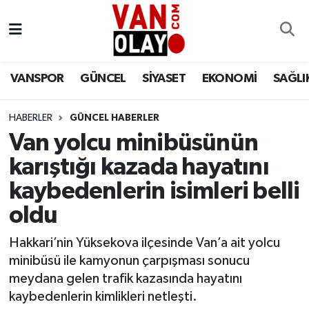
Vanspor
Van Nöbetçi Eczaneler
VANSPOR
GÜNCEL
SİYASET
EKONOMİ
SAĞLI
Güncel
Van Hava Durumu
HABERLER
GÜNCEL HABERLER
Siyaset
Van Namaz Vakitleri
Van yolcu minibüsünün
Ekonomi
Van Trafik Yoğunluk Haritası
karıştığı kazada hayatını
kaybedenlerin isimleri belli
Sağlık
Süper Lig Puan Durumu ve Fikstür
oldu
Eğitim
Tüm Manşetler
Hakkari’nin Yüksekova ilçesinde Van’a ait yolcu
minibüsü ile kamyonun çarpışması sonucu
Bilim & Teknoloji
Son Dakika Haberleri
meydana gelen trafik kazasında hayatını
kaybedenlerin kimlikleri netleşti.
Dünya
Haber Arşivi