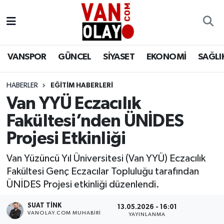
Vanspor
Van Nöbetçi Eczaneler
VANSPOR
GÜNCEL
SİYASET
EKONOMİ
SAĞLI
Güncel
Van Hava Durumu
HABERLER
EĞİTİM HABERLERİ
Siyaset
Van Namaz Vakitleri
Van YYÜ Eczacılık
Ekonomi
Van Trafik Yoğunluk Haritası
Fakültesi’nden ÜNİDES
Projesi Etkinliği
Sağlık
Süper Lig Puan Durumu ve Fikstür
Van Yüzüncü Yıl Üniversitesi (Van YYÜ) Eczacılık
Eğitim
Tüm Manşetler
Fakültesi Genç Eczacılar Topluluğu tarafından
ÜNİDES Projesi etkinliği düzenlendi.
Bilim & Teknoloji
Son Dakika Haberleri
SUAT TINK
13.05.2026 - 16:01
VANOLAY.COM MUHABIRI
YAYINLANMA
Dünya
Haber Arşivi