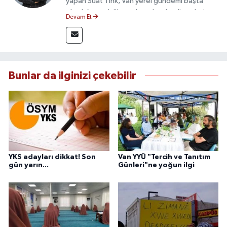
yapan Suat Tink, Van yerel gündemi başta
olmak üzere bölgesel ve ulusal gelişmeleri
Devam Et
yakından takip etmektedir. İletişim Fakültesi
mezunu olan Tink, sahadan edindiği bilgilerle
doğruluk, tarafsızlık ve etik ilkeler
çerçevesinde güvenilir ve hızlı habercilik
anlayışını benimsemektedir.
Bunlar da ilginizi çekebilir
YKS adayları dikkat! Son
Van YYÜ "Tercih ve Tanıtım
gün yarın...
Günleri"ne yoğun ilgi