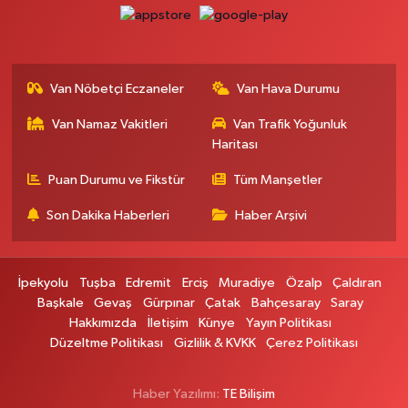
Van Nöbetçi Eczaneler
Van Hava Durumu
Van Namaz Vakitleri
Van Trafik Yoğunluk
Haritası
Puan Durumu ve Fikstür
Tüm Manşetler
Son Dakika Haberleri
Haber Arşivi
İpekyolu
Tuşba
Edremit
Erciş
Muradiye
Özalp
Çaldıran
Başkale
Gevaş
Gürpınar
Çatak
Bahçesaray
Saray
Hakkımızda
İletişim
Künye
Yayın Politikası
Düzeltme Politikası
Gizlilik & KVKK
Çerez Politikası
Haber Yazılımı:
TE Bilişim