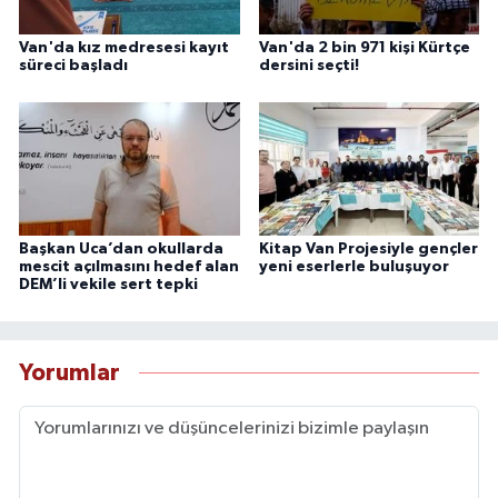
Van'da kız medresesi kayıt
Van'da 2 bin 971 kişi Kürtçe
süreci başladı
dersini seçti!
Başkan Uca’dan okullarda
Kitap Van Projesiyle gençler
mescit açılmasını hedef alan
yeni eserlerle buluşuyor
DEM’li vekile sert tepki
Yorumlar