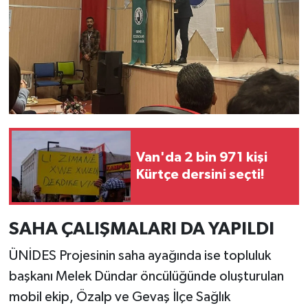
Van'da 2 bin 971 kişi
Kürtçe dersini seçti!
SAHA ÇALIŞMALARI DA YAPILDI
ÜNİDES Projesinin saha ayağında ise topluluk
başkanı Melek Dündar öncülüğünde oluşturulan
mobil ekip, Özalp ve Gevaş İlçe Sağlık