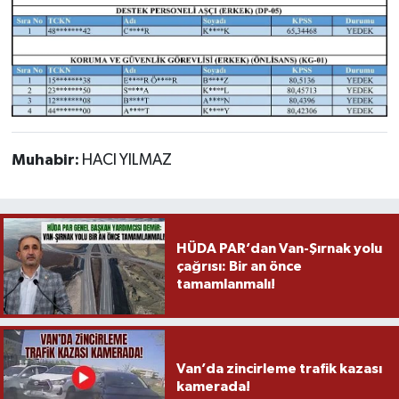
Muhabir:
HACI YILMAZ
HÜDA PAR’dan Van-Şırnak yolu
çağrısı: Bir an önce
tamamlanmalı!
Van’da zincirleme trafik kazası
kamerada!