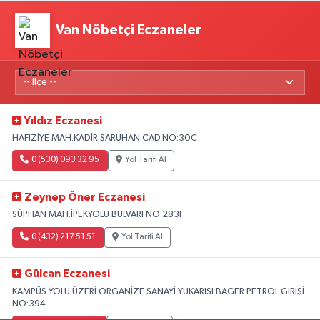
Van Nöbetçi Eczaneler
Yıldız Eczanesi
HAFIZİYE MAH.KADİR SARUHAN CAD.NO:30C
0 (530) 093 32 95
Yol Tarifi Al
Zeynep Öner Eczanesi
SÜPHAN MAH.İPEKYOLU BULVARI NO:283F
0 (432) 217 51 51
Yol Tarifi Al
Gülcan Eczanesi
KAMPÜS YOLU ÜZERİ ORGANİZE SANAYİ YUKARISI BAGER PETROL GİRİŞİ
NO:394