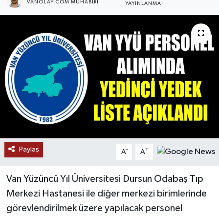
VANOLAY.COM MUHABIRI
YAYINLANMA
RESMİ İLANLAR
Paylaş
-
+
A
A
Van Yüzüncü Yıl Üniversitesi Dursun Odabaş Tıp
Merkezi Hastanesi ile diğer merkezi birimlerinde
görevlendirilmek üzere yapılacak personel