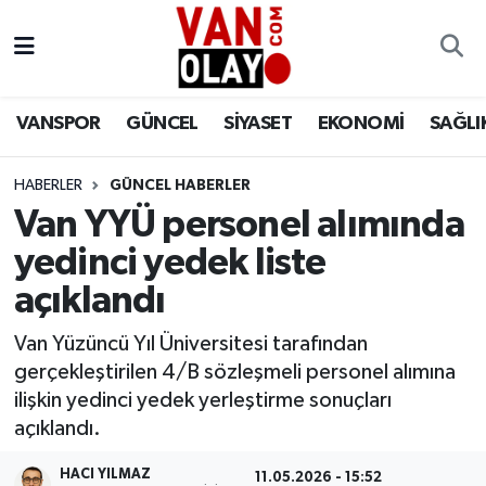
Vanspor
Van Nöbetçi Eczaneler
VANSPOR
GÜNCEL
SİYASET
EKONOMİ
SAĞLI
Güncel
Van Hava Durumu
HABERLER
GÜNCEL HABERLER
Siyaset
Van Namaz Vakitleri
Van YYÜ personel alımında
Ekonomi
Van Trafik Yoğunluk Haritası
yedinci yedek liste
açıklandı
Sağlık
Süper Lig Puan Durumu ve Fikstür
Van Yüzüncü Yıl Üniversitesi tarafından
Eğitim
Tüm Manşetler
gerçekleştirilen 4/B sözleşmeli personel alımına
ilişkin yedinci yedek yerleştirme sonuçları
Bilim & Teknoloji
Son Dakika Haberleri
açıklandı.
Dünya
Haber Arşivi
HACI YILMAZ
11.05.2026 - 15:52