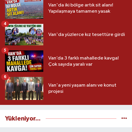
Van'da iki bölge artık sit alanı!
Yapılaşmaya tamamen yasak
4
Van'da yüzlerce kız tesettüre girdi
5
Van’da 3 farklı mahallede kavga!
Çok sayıda yaralı var
6
Van'a yeni yaşam alanı ve konut
projesi
Yükleniyor...