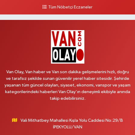
0 (533) 348 25 87
Yol Tarifi Al
Tüm Nöbetçi Eczaneler
Lütfiye Hanım Eczanesi
BAHÇİVAN MAH.15 TEMMUZ ŞEHİTLERİ CAD.NO:36B ÖZEL LOKMAN
HEKİM HASTANESİ ACİL KARŞISI
0 (501) 048 96 88
Yol Tarifi Al
Emek Eczanesi
MAHMUDİYE MAH.ATATÜRK CAD.NO:17B
Van Olay, Van haber ve Van son dakika gelişmelerini hızlı, doğru
0 (531) 621 69 65
Yol Tarifi Al
ve tarafsız şekilde sunan güvenilir yerel haber sitesidir. Şehirde
yaşanan tüm güncel olayları, siyaset, ekonomi, vanspor ve yaşam
Onay Eczanesi
kategorilerindeki haberleri Van Olay’ın deneyimli ekibiyle anında
MERAŞEL FEVZİ ÇAKMAK CAD. KÜLTÜR SARAYI KIZILAY KAN MERKEZİ
takip edebilirsiniz.
KARŞISI DIŞ KAPI NO:25B
0 (432) 212 66 67
Yol Tarifi Al
Vali Mithatbey Mahallesi Kışla Yolu Caddesi No:29/B
Yenı Derman Eczanesi
İPEKYOLU/VAN
Hatuniye Mah. Özel Akdamar Hastanesi Karşısı Güven Evleri A.Blok No:7