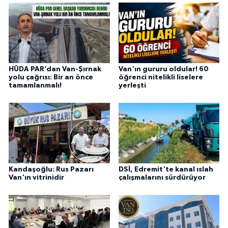
HÜDA PAR’dan Van-Şırnak
Van'ın gururu oldular! 60
yolu çağrısı: Bir an önce
öğrenci nitelikli liselere
tamamlanmalı!
yerleşti
Kandaşoğlu: Rus Pazarı
DSİ, Edremit'te kanal ıslah
Van'ın vitrinidir
çalışmalarını sürdürüyor