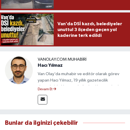
Van’da DSİ kazdı, belediyeler
unuttu! 3 ilçeden geçen yol
kaderine terk edildi
VANOLAY.COM MUHABIRI
Hacı Yılmaz
Van Olay’da muhabir ve editör olarak görev
yapan Hacı Yılmaz, 19 yıllık gazetecilik
deneyimiyle Van yerel gündemi başta olmak
Devam Et
üzere bölgesel ve ulusal gelişmeleri sahadan
takip etmektedir. Editoryal sürece katkı sunan
Yılmaz, tarafsızlık, doğruluk ve etik ilkeler
çerçevesinde ürettiği haberlerle kamuoyunu
güvenilir kaynaklara dayalı olarak
Bunlar da ilginizi çekebilir
bilgilendirmektedir.