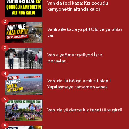
Van’da feci kaza: Kız çocuğu
kamyonetin altında kaldı
2
Vanlı aile kaza yaptı! Ölü ve yaralılar
var
3
Van’a yağmur geliyor! İşte
detaylar...
4
Van'da iki bölge artık sit alanı!
Yapılaşmaya tamamen yasak
5
Van'da yüzlerce kız tesettüre girdi
6