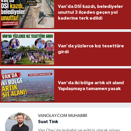
Van’da DSİ kazdı, belediyeler
unuttu! 3 ilçeden geçen yol
kaderine terk edildi
Van'da yüzlerce kız tesettüre
girdi
Van'da iki bölge artık sit alanı!
Yapılaşmaya tamamen yasak
VANOLAY.COM MUHABIRI
Suat Tink
Van Olay’da muhabir ve editör olarak görev