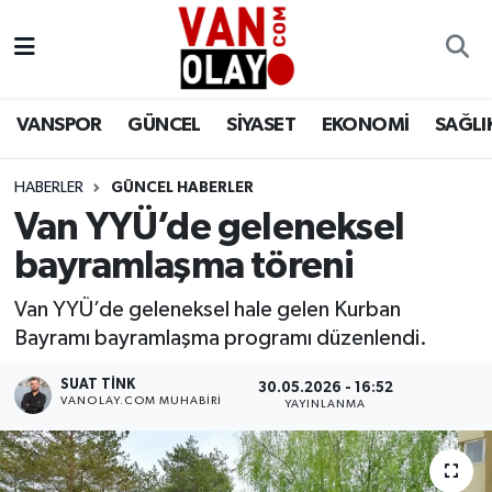
Vanspor
Van Nöbetçi Eczaneler
VANSPOR
GÜNCEL
SİYASET
EKONOMİ
SAĞLI
Güncel
Van Hava Durumu
HABERLER
GÜNCEL HABERLER
Siyaset
Van Namaz Vakitleri
Van YYÜ’de geleneksel
Ekonomi
Van Trafik Yoğunluk Haritası
bayramlaşma töreni
Sağlık
Süper Lig Puan Durumu ve Fikstür
Van YYÜ’de geleneksel hale gelen Kurban
Bayramı bayramlaşma programı düzenlendi.
Eğitim
Tüm Manşetler
SUAT TINK
30.05.2026 - 16:52
VANOLAY.COM MUHABIRI
YAYINLANMA
Bilim & Teknoloji
Son Dakika Haberleri
Dünya
Haber Arşivi