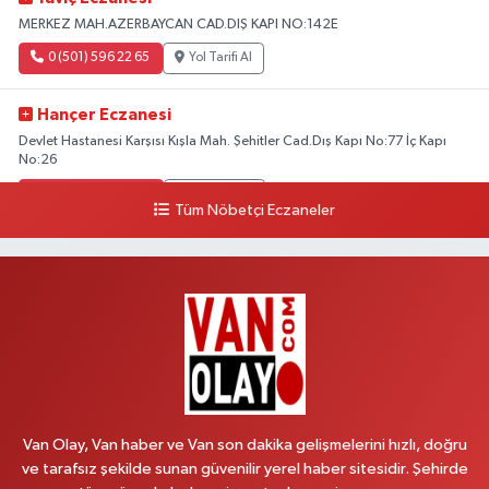
MERKEZ MAH.AZERBAYCAN CAD.DIŞ KAPI NO:142E
0 (501) 596 22 65
Yol Tarifi Al
Hançer Eczanesi
Devlet Hastanesi Karşısı Kışla Mah. Şehitler Cad.Dış Kapı No:77 İç Kapı
No:26
0 (543) 204 39 32
Yol Tarifi Al
Tüm Nöbetçi Eczaneler
Hilal Eczanesi
İSTASYON MAH.MEHMETPAŞA CAD.NO:44 1
0 (552) 876 65 00
Yol Tarifi Al
Peker Eczanesi
ÖZEL AKDAMAR HASTANESİ KARŞISI HATUNİYE MAH.ASMİN SK.NO:11
0 (535) 230 06 50
Yol Tarifi Al
Van Olay, Van haber ve Van son dakika gelişmelerini hızlı, doğru
ve tarafsız şekilde sunan güvenilir yerel haber sitesidir. Şehirde
Çağatay Eczanesi