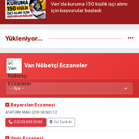
Van’da kuruma 150 kişilik işçi alımı
için başvurular başladı
Yükleniyor...
Van Nöbetçi Eczaneler
Beyarslan Eczanesi
ATATÜRK MAH.209 SK.NO:12
0 (530) 635 50 65
Yol Tarifi Al
Yaviç Eczanesi