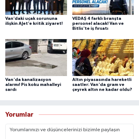
Van’daki uçak sorununa
VEDAŞ 4 farklı branşta
ilişkin AJet’e kritik ziyaret!
personel alacak! Van ve
Bitlis'te iş fırsatı
Van'da kanalizasyon
Altın piyasasında hareketli
alarmı! Pis koku mahalleyi
saatler: Van'da gram ve
sardı
çeyrek altın ne kadar oldu?
Yorumlar