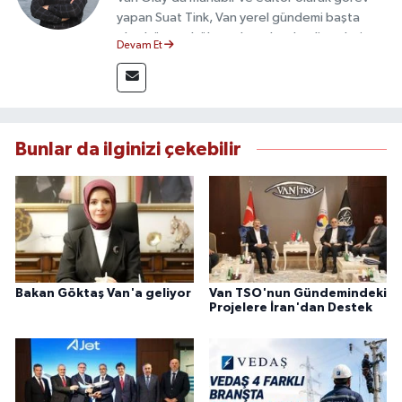
yapan Suat Tink, Van yerel gündemi başta
olmak üzere bölgesel ve ulusal gelişmeleri
Devam Et
yakından takip etmektedir. İletişim Fakültesi
mezunu olan Tink, sahadan edindiği bilgilerle
doğruluk, tarafsızlık ve etik ilkeler
çerçevesinde güvenilir ve hızlı habercilik
anlayışını benimsemektedir.
Bunlar da ilginizi çekebilir
Bakan Göktaş Van'a geliyor
Van TSO'nun Gündemindeki
Projelere İran'dan Destek