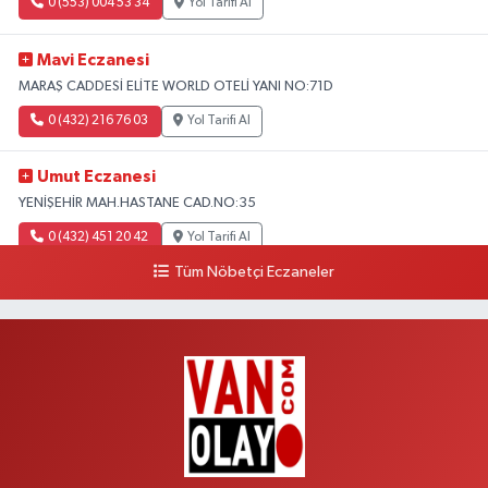
0 (553) 004 53 34
Yol Tarifi Al
Mavi Eczanesi
MARAŞ CADDESİ ELİTE WORLD OTELİ YANI NO:71D
0 (432) 216 76 03
Yol Tarifi Al
Umut Eczanesi
YENİŞEHİR MAH.HASTANE CAD.NO:35
0 (432) 451 20 42
Yol Tarifi Al
Tüm Nöbetçi Eczaneler
Polen Eczanesi
VALİ MİTHAT BEY MAH.SIHKE CAD.HZ.ÖMER CAMİ YANI NO:6B
0 (432) 212 48 48
Yol Tarifi Al
Müfide Eczanesi
ÜNİVERSİTE HASTANESİ DÖNÜŞÜ KAMPÜS GALERİCİLER SİTESİ YANI
NO:41