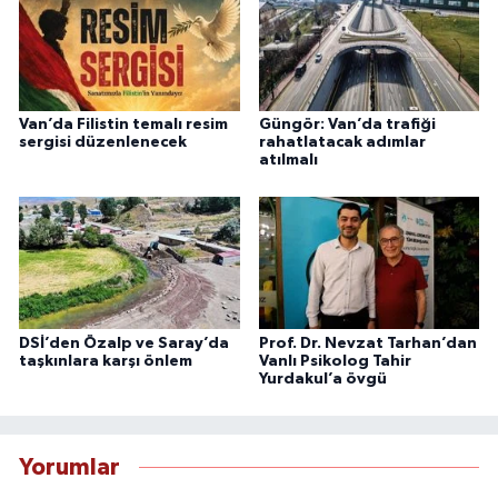
Van’da Filistin temalı resim
Güngör: Van’da trafiği
sergisi düzenlenecek
rahatlatacak adımlar
atılmalı
DSİ’den Özalp ve Saray’da
Prof. Dr. Nevzat Tarhan’dan
taşkınlara karşı önlem
Vanlı Psikolog Tahir
Yurdakul’a övgü
Yorumlar