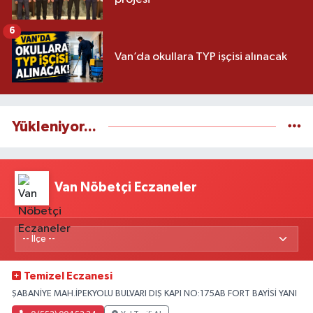
6
Van’da okullara TYP işçisi alınacak
Yükleniyor...
Van Nöbetçi Eczaneler
Temizel Eczanesi
ŞABANİYE MAH.İPEKYOLU BULVARI DIŞ KAPI NO:175AB FORT BAYİSİ YANI