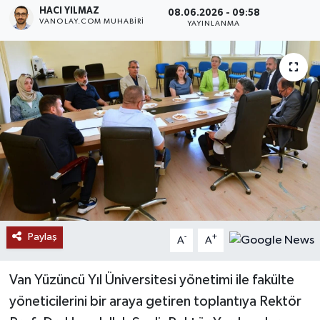
HACI YILMAZ
08.06.2026 - 09:58
VANOLAY.COM MUHABIRI
RESMİ İLANLAR
YAYINLANMA
Paylaş
-
+
A
A
Van Yüzüncü Yıl Üniversitesi yönetimi ile fakülte
yöneticilerini bir araya getiren toplantıya Rektör