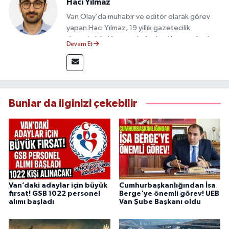
Hacı Yılmaz
Van Olay’da muhabir ve editör olarak görev
yapan Hacı Yılmaz, 19 yıllık gazetecilik
deneyimiyle Van yerel gündemi başta olmak
Devam Et
üzere bölgesel ve ulusal gelişmeleri sahadan
takip etmektedir. Editoryal sürece katkı sunan
Yılmaz, tarafsızlık, doğruluk ve etik ilkeler
çerçevesinde ürettiği haberlerle kamuoyunu
güvenilir kaynaklara dayalı olarak
Bunlar da ilginizi çekebilir
bilgilendirmektedir.
Van’daki adaylar için büyük
Cumhurbaşkanlığından İsa
fırsat! GSB 1022 personel
Berge'ye önemli görev! UEB
alımı başladı
Van Şube Başkanı oldu