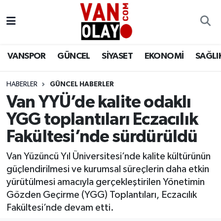
Vanspor
Van Nöbetçi Eczaneler
VANSPOR
GÜNCEL
SİYASET
EKONOMİ
SAĞLI
Güncel
Van Hava Durumu
HABERLER
GÜNCEL HABERLER
Siyaset
Van Namaz Vakitleri
Van YYÜ’de kalite odaklı
Ekonomi
Van Trafik Yoğunluk Haritası
YGG toplantıları Eczacılık
Fakültesi’nde sürdürüldü
Sağlık
Süper Lig Puan Durumu ve Fikstür
Van Yüzüncü Yıl Üniversitesi’nde kalite kültürünün
Eğitim
Tüm Manşetler
güçlendirilmesi ve kurumsal süreçlerin daha etkin
yürütülmesi amacıyla gerçekleştirilen Yönetimin
Bilim & Teknoloji
Son Dakika Haberleri
Gözden Geçirme (YGG) Toplantıları, Eczacılık
Fakültesi’nde devam etti.
Dünya
Haber Arşivi