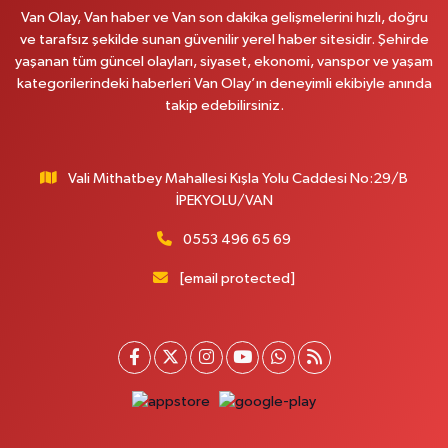
0 (545) 604 85 48
Yol Tarifi Al
Van Olay, Van haber ve Van son dakika gelişmelerini hızlı, doğru
ve tarafsız şekilde sunan güvenilir yerel haber sitesidir. Şehirde
Kumsal Eczanesi
yaşanan tüm güncel olayları, siyaset, ekonomi, vanspor ve yaşam
ORTA MAH.MUSLİH GÖRENTAŞ BULVARI,GİMPAŞ MARKET YANI NO:62 B
kategorilerindeki haberleri Van Olay’ın deneyimli ekibiyle anında
takip edebilirsiniz.
0 (432) 612 42 42
Yol Tarifi Al
Çınar Eczanesi
Vali Mithatbey Mahallesi Kışla Yolu Caddesi No:29/B
VALİ MİTHAT BEY MAH. DEFTERDARLIK CAD. MİLANO HOTEL YANI
İPEKYOLU/VAN
DOĞUŞ MARKET KARŞISI NO:20 B
0 (432) 210 03 36
Yol Tarifi Al
0553 496 65 69
[email protected]
Gündüz Eczanesi
CUMHURİYET MAH. ATATÜRK CADDESİ NO:39 A
0 (432) 712 27 27
Yol Tarifi Al
Nesli Eczanesi
CUMHURİYET MAH.CUMHURİYET CAD.NO:15A