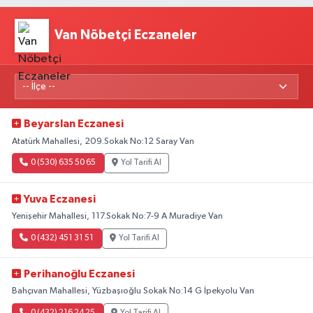
Van Nöbetçi Eczaneler
Beyarslan Eczanesi
Atatürk Mahallesi, 209.Sokak No:12 Saray Van
0 (530) 635 50 65
Yol Tarifi Al
Yuva Eczanesi
Yenişehir Mahallesi, 117.Sokak No:7-9 A Muradiye Van
0 (432) 451 31 51
Yol Tarifi Al
Perihanoğlu Eczanesi
Bahçıvan Mahallesi, Yüzbaşıoğlu Sokak No:14 G İpekyolu Van