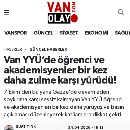
Vanspor
Van Nöbetçi Eczaneler
VANSPOR
GÜNCEL
SİYASET
EKONOMİ
SAĞLI
Güncel
Van Hava Durumu
HABERLER
GÜNCEL HABERLER
Siyaset
Van Namaz Vakitleri
Van YYÜ’de öğrenci ve
Ekonomi
Van Trafik Yoğunluk Haritası
akademisyenler bir kez
daha zulme karşı yürüdü!
Sağlık
Süper Lig Puan Durumu ve Fikstür
7 Ekim’den bu yana Gazze’de devam eden
Eğitim
Tüm Manşetler
soykırıma karşı sessiz kalmayan Van YYÜ öğrenci
ve akademisyenleri bir kez daha yürüyüş ve basın
Bilim & Teknoloji
Son Dakika Haberleri
açıklaması düzenleyerek katliamlara dikkat çekti.
Dünya
Haber Arşivi
SUAT TINK
24.04.2026 - 16:13