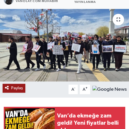
VANOLAY.COM MUHABIRI
YAYINLANMA
RESMİ İLANLAR
Paylaş
-
+
A
A
Van’da ekmeğe zam
geldi! Yeni fiyatlar belli