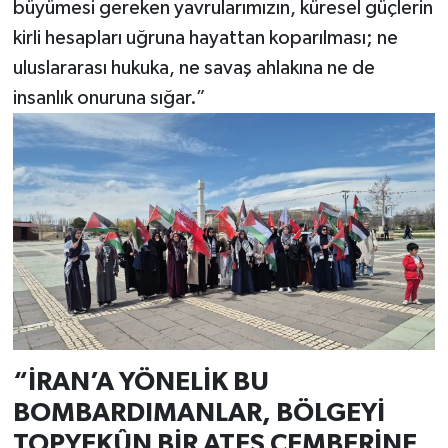
büyümesi gereken yavrularımızın, küresel güçlerin
kirli hesapları uğruna hayattan koparılması; ne
uluslararası hukuka, ne savaş ahlakına ne de
insanlık onuruna sığar.”
“İRAN’A YÖNELİK BU
BOMBARDIMANLAR, BÖLGEYİ
TOPYEKÛN BİR ATEŞ ÇEMBERİNE