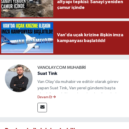
altyapı tepkisi: Sanayi yeniden
çamur içinde
Van’da uçak krizine ilişkin imza
kampanyası başlatıldı!
VANOLAY.COM MUHABIRI
Suat Tink
Van Olay’da muhabir ve editör olarak görev
yapan Suat Tink, Van yerel gündemi başta
olmak üzere bölgesel ve ulusal gelişmeleri
Devam Et
yakından takip etmektedir. İletişim Fakültesi
mezunu olan Tink, sahadan edindiği bilgilerle
doğruluk, tarafsızlık ve etik ilkeler
çerçevesinde güvenilir ve hızlı habercilik
anlayışını benimsemektedir.