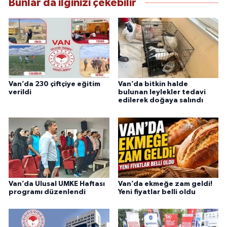
Bunlar da ilginizi çekebilir
Van’da 230 çiftçiye eğitim
Van’da bitkin halde
verildi
bulunan leylekler tedavi
edilerek doğaya salındı
Van’da Ulusal UMKE Haftası
Van’da ekmeğe zam geldi!
programı düzenlendi
Yeni fiyatlar belli oldu