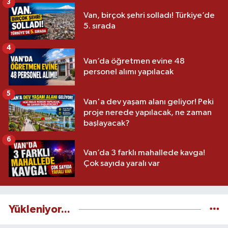
3
Van, birçok şehri solladı! Türkiye’de
5. sırada
4
Van’da öğretmen evine 48
personel alımı yapılacak
5
Van'a dev yaşam alanı geliyor! Peki
proje nerede yapılacak, ne zaman
başlayacak?
6
Van’da 3 farklı mahallede kavga!
Çok sayıda yaralı var
Yükleniyor...