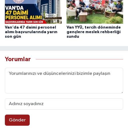
Van’da 47 daimi personel
Van YYÜ, tercih döneminde
alımı başvurularında yarın
gençlere meslek rehberliği
son gün
sundu
Yorumlar
Gönder