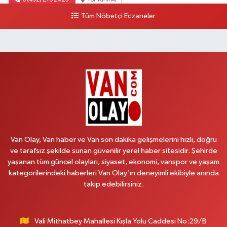
0 (432) 216 24 25
Yol Tarifi Al
Tüm Nöbetçi Eczaneler
Aydın Eczanesi
Recep Tayyip Erdoğan Mahallesi, Azerbaycan Caddesi No:104 B
Çaldıran Van
0 (538) 861 36 16
Yol Tarifi Al
Arjin Eczanesi
Beyazıt Mahallesi, Zeylan Caddesi No:1 Erciş Van
0 (535) 014 85 70
Yol Tarifi Al
Van Olay, Van haber ve Van son dakika gelişmelerini hızlı, doğru
Afşar Eczanesi
ve tarafsız şekilde sunan güvenilir yerel haber sitesidir. Şehirde
Kazım Karabekir Caddesi No:156 B İpekyolu Van
yaşanan tüm güncel olayları, siyaset, ekonomi, vanspor ve yaşam
0 (432) 214 02 40
Yol Tarifi Al
kategorilerindeki haberleri Van Olay’ın deneyimli ekibiyle anında
takip edebilirsiniz.
Gürpınar Eczanesi
Akpınar Mahallesi, Milli Egemenlik Caddesi No:7 A Gürpınar Van
Vali Mithatbey Mahallesi Kışla Yolu Caddesi No:29/B
0 (506) 065 26 65
Yol Tarifi Al