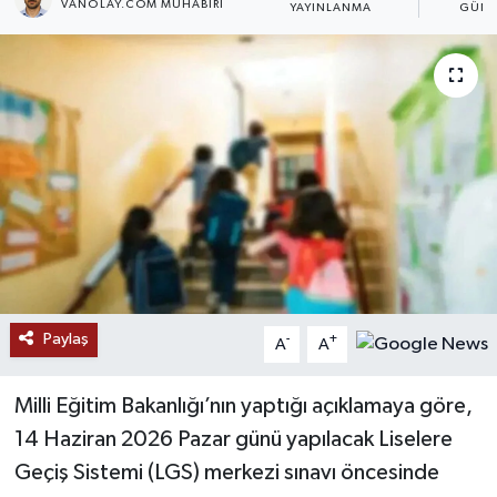
VANOLAY.COM MUHABIRI
YAYINLANMA
GÜNC
RESMİ İLANLAR
Paylaş
-
+
A
A
Milli Eğitim Bakanlığı’nın yaptığı açıklamaya göre,
14 Haziran 2026 Pazar günü yapılacak Liselere
Geçiş Sistemi (LGS) merkezi sınavı öncesinde