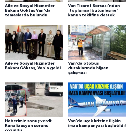
Aile ve Sosyal Hizmetler
Van Ticaret Borsası'ndan
Bakanı Göktaş Van'da
'toplumsal bütünleşme'
temaslarda bulundu
kanun teklifine destek
Aile ve Sosyal Hizmetler
Van’da otobüs
Bakanı Göktaş, Van'a geldi
duraklarında hijyen
çalışması
Haberimiz sonuç verdi:
Van’da uçak krizine ilişkin
Kanalizasyon sorunu
imza kampanyası başlatıldı!
çözüldü