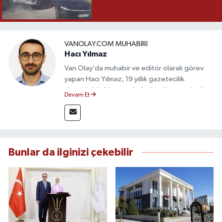
VANOLAY.COM MUHABIRI
Hacı Yılmaz
Van Olay’da muhabir ve editör olarak görev
yapan Hacı Yılmaz, 19 yıllık gazetecilik
deneyimiyle Van yerel gündemi başta olmak
Devam Et
üzere bölgesel ve ulusal gelişmeleri sahadan
takip etmektedir. Editoryal sürece katkı sunan
Yılmaz, tarafsızlık, doğruluk ve etik ilkeler
çerçevesinde ürettiği haberlerle kamuoyunu
güvenilir kaynaklara dayalı olarak
Bunlar da ilginizi çekebilir
bilgilendirmektedir.