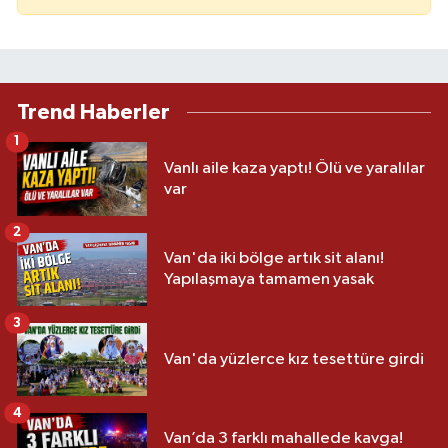
Trend Haberler
1
Vanlı aile kaza yaptı! Ölü ve yaralılar
var
2
Van'da iki bölge artık sit alanı!
Yapılaşmaya tamamen yasak
3
Van'da yüzlerce kız tesettüre girdi
4
Van’da 3 farklı mahallede kavga!