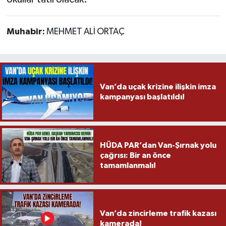
Muhabir:
MEHMET ALİ ORTAÇ
Van’da uçak krizine ilişkin imza
kampanyası başlatıldı!
HÜDA PAR’dan Van-Şırnak yolu
çağrısı: Bir an önce
tamamlanmalı!
Van’da zincirleme trafik kazası
kamerada!