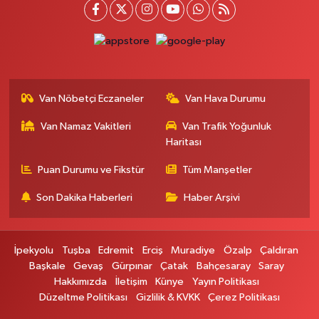
Kışla Mah.Çınarlı Cad.1038 Sk.No:93 3-4
0 (432) 354 37 36
Yol Tarifi Al
Erdoğan Eczanesi
SEREFIYE MAHALLE URARTU SOKAK ESKİ İSTANBUL HAST. KRŞ. NO:6 B
Van Nöbetçi Eczaneler
Van Hava Durumu
0 (432) 215 82 65
Yol Tarifi Al
Van Namaz Vakitleri
Van Trafik Yoğunluk
Haritası
Derman Eczanesi
BAHÇELİEVLER MAH.MUSLİH GÖRENTAŞ BULVARI NO:57Çağdaş fırının
Puan Durumu ve Fikstür
Tüm Manşetler
karşısı
Son Dakika Haberleri
Haber Arşivi
0 (501) 322 00 65
Yol Tarifi Al
Yenı Sıfa Eczanesi
İpekyolu
Tuşba
Edremit
Erciş
Muradiye
Özalp
Çaldıran
VANYOLU CADDESİ NO:42
Başkale
Gevaş
Gürpınar
Çatak
Bahçesaray
Saray
0 (532) 689 22 50
Yol Tarifi Al
Hakkımızda
İletişim
Künye
Yayın Politikası
Düzeltme Politikası
Gizlilik & KVKK
Çerez Politikası
Doğa Eczanesi