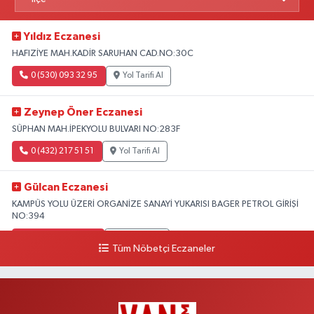
Yıldız Eczanesi
HAFIZİYE MAH.KADİR SARUHAN CAD.NO:30C
0 (530) 093 32 95
Yol Tarifi Al
Zeynep Öner Eczanesi
SÜPHAN MAH.İPEKYOLU BULVARI NO:283F
0 (432) 217 51 51
Yol Tarifi Al
Gülcan Eczanesi
KAMPÜS YOLU ÜZERİ ORGANİZE SANAYİ YUKARISI BAGER PETROL GİRİŞİ
NO:394
0 (533) 348 25 87
Yol Tarifi Al
Tüm Nöbetçi Eczaneler
Lütfiye Hanım Eczanesi
BAHÇİVAN MAH.15 TEMMUZ ŞEHİTLERİ CAD.NO:36B ÖZEL LOKMAN
HEKİM HASTANESİ ACİL KARŞISI