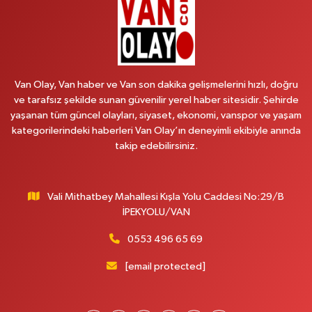
0 (501) 048 96 88
Yol Tarifi Al
Emek Eczanesi
MAHMUDİYE MAH.ATATÜRK CAD.NO:17B
Van Olay, Van haber ve Van son dakika gelişmelerini hızlı, doğru
0 (531) 621 69 65
Yol Tarifi Al
ve tarafsız şekilde sunan güvenilir yerel haber sitesidir. Şehirde
yaşanan tüm güncel olayları, siyaset, ekonomi, vanspor ve yaşam
Onay Eczanesi
kategorilerindeki haberleri Van Olay’ın deneyimli ekibiyle anında
MERAŞEL FEVZİ ÇAKMAK CAD. KÜLTÜR SARAYI KIZILAY KAN MERKEZİ
takip edebilirsiniz.
KARŞISI DIŞ KAPI NO:25B
0 (432) 212 66 67
Yol Tarifi Al
Vali Mithatbey Mahallesi Kışla Yolu Caddesi No:29/B
Yenı Derman Eczanesi
İPEKYOLU/VAN
Hatuniye Mah. Özel Akdamar Hastanesi Karşısı Güven Evleri A.Blok No:7
Akdamar Hastanesi Acil yanı. İpekyolu. Hatuniye mahallesi terzioğlu, Eski
0553 496 65 69
ikinisan kedili kavşağı, 65100 Ipekyolu Van
[email protected]
0 (432) 216 14 84
Yol Tarifi Al
Hayat Eczanesi