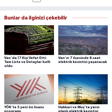
esas alan Dayan, güvenilir kaynaklara dayalı
haberleriyle kamuoyunu doğru ve hızlı biçimde
bilgilendirmektedir.
Bunlar da ilginizi çekebilir
Van'da 17 Kişi Vefat Etti:
Van’ın 7 ilçesinde 8 saat
Tam Liste ve Detaylar belli
elektrik kesintisi yaşanacak
oldu
YÖK'te 5 yeni ön lisans
Hakkari ve Muş’ta yarın
programı
planlı elektrik kesintisi