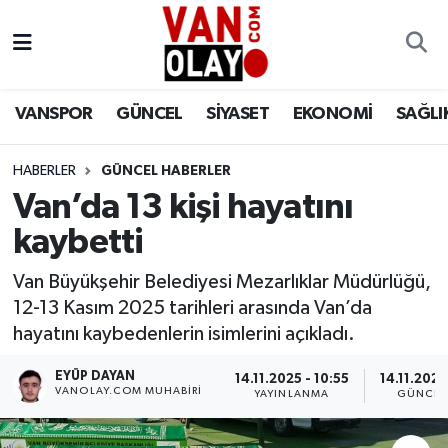
Vanspor
Van Nöbetçi Eczaneler
VANSPOR
GÜNCEL
SİYASET
EKONOMİ
SAĞLI
Güncel
Van Hava Durumu
HABERLER
GÜNCEL HABERLER
Siyaset
Van Namaz Vakitleri
Van’da 13 kişi hayatını
Ekonomi
Van Trafik Yoğunluk Haritası
kaybetti
Sağlık
Süper Lig Puan Durumu ve Fikstür
Van Büyükşehir Belediyesi Mezarlıklar Müdürlüğü,
12-13 Kasım 2025 tarihleri arasında Van’da
Eğitim
Tüm Manşetler
hayatını kaybedenlerin isimlerini açıkladı.
EYÜP DAYAN
14.11.2025 - 10:55
14.11.2025
Bilim & Teknoloji
Son Dakika Haberleri
VANOLAY.COM MUHABIRI
YAYINLANMA
GÜNCEL
Dünya
Haber Arşivi