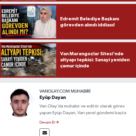
Edremit Belediye Başkanı
görevden alındı iddiası!
Van Marangozlar Sitesi’nde
altyapı tepkisi: Sanayi yeniden
çamur içinde
VANOLAY.COM MUHABIRI
Eyüp Dayan
Van Olay’da muhabir ve editör olarak görev
yapan Eyüp Dayan, Van yerel gündemi başta
olmak üzere bölgesel gelişmeleri sahadan
Devam Et
takip etmektedir. 10 yılı aşkın gazetecilik
deneyimiyle doğruluk, tarafsızlık ve etik ilkeleri