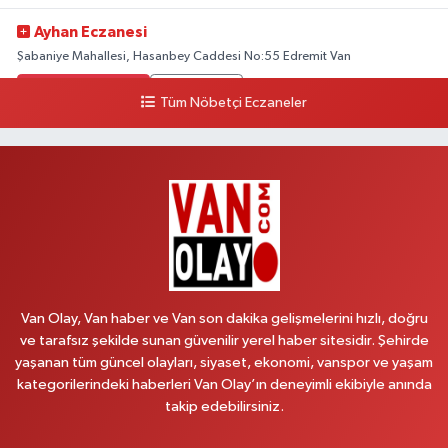
Ayhan Eczanesi
Şabaniye Mahallesi, Hasanbey Caddesi No:55 Edremit Van
0 (505) 636 94 65
Yol Tarifi Al
Tüm Nöbetçi Eczaneler
Baran Eczanesi
Şehit Jandarma Binbaşı Cesur Mahallesi, Vali Münir Karaloğlu Caddesi
No:6 D Çaldıran Van
0 (538) 376 47 15
Yol Tarifi Al
Vitamin Eczanesi
Vanyolu Mahallesi, Kara Yusuf Bey Caddesi No:99 B Erciş Van
Van Olay, Van haber ve Van son dakika gelişmelerini hızlı, doğru
0 (432) 351 02 96
Yol Tarifi Al
ve tarafsız şekilde sunan güvenilir yerel haber sitesidir. Şehirde
yaşanan tüm güncel olayları, siyaset, ekonomi, vanspor ve yaşam
Koç Eczanesi
kategorilerindeki haberleri Van Olay’ın deneyimli ekibiyle anında
Cumhuriyet Mahallesi, Konak Sokak No:6 Gürpınar Van
takip edebilirsiniz.
0 (530) 442 24 65
Yol Tarifi Al