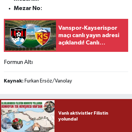
Mezar No
:
Vanspor-Kayserispor
maçı canlı yayın adresi
açıklandı! Canlı
yayınlanıyor?
Formun Altı
Kaynak:
Furkan Ersöz/Vanolay
Vanlı aktivistler Filistin
yolunda!