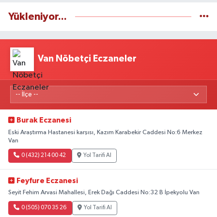
Yükleniyor...
Van Nöbetçi Eczaneler
Burak Eczanesi
Eski Araştırma Hastanesi karşısı, Kazım Karabekir Caddesi No:6 Merkez
Van
0 (432) 214 00 42
Yol Tarifi Al
Feyfure Eczanesi
Seyit Fehim Arvasi Mahallesi, Erek Dağı Caddesi No:32 B İpekyolu Van
0 (505) 070 35 26
Yol Tarifi Al