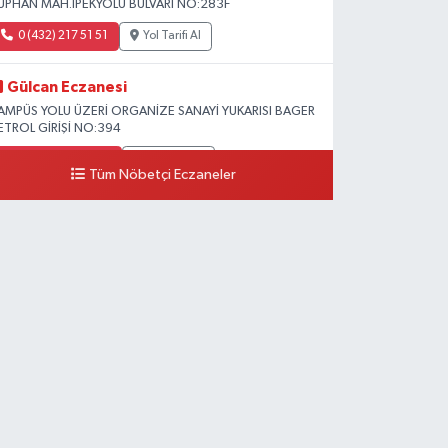
ÜPHAN MAH.İPEKYOLU BULVARI NO:283F
0 (432) 217 51 51
Yol Tarifi Al
Gülcan Eczanesi
AMPÜS YOLU ÜZERİ ORGANİZE SANAYİ YUKARISI BAGER
ETROL GİRİŞİ NO:394
0 (533) 348 25 87
Yol Tarifi Al
Tüm Nöbetçi Eczaneler
Lütfiye Hanım Eczanesi
AHÇİVAN MAH.15 TEMMUZ ŞEHİTLERİ CAD.NO:36B
ZEL LOKMAN HEKİM HASTANESİ ACİL KARŞISI
0 (501) 048 96 88
Yol Tarifi Al
Emek Eczanesi
AHMUDİYE MAH.ATATÜRK CAD.NO:17B
0 (531) 621 69 65
Yol Tarifi Al
Onay Eczanesi