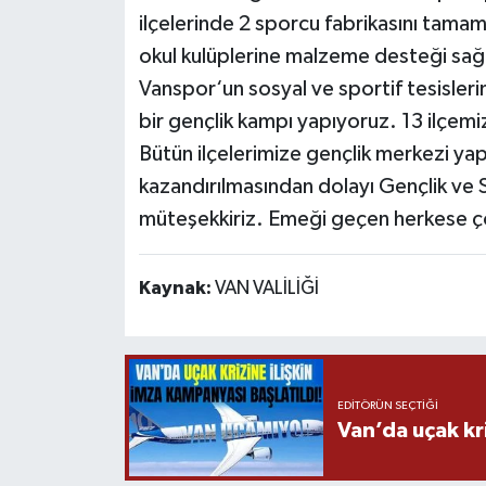
ilçelerinde 2 sporcu fabrikasını tama
okul kulüplerine malzeme desteği sağl
Vanspor‘un sosyal ve sportif tesisle
bir gençlik kampı yapıyoruz. 13 ilçemi
Bütün ilçelerimize gençlik merkezi yapı
kazandırılmasından dolayı Gençlik ve S
müteşekkiriz. Emeği geçen herkese ç
Kaynak:
VAN VALİLİĞİ
EDITÖRÜN SEÇTIĞI
Van’da uçak kri