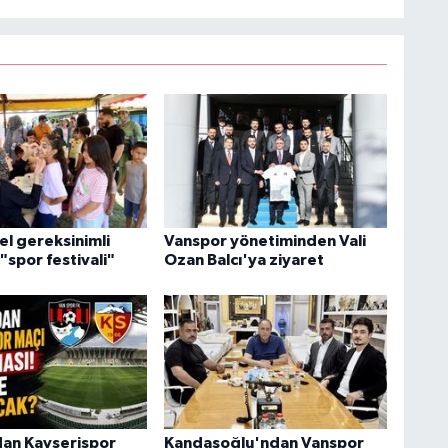
A
A
N
el gereksinimli
Vanspor yönetiminden Vali
"spor festivali"
Ozan Balcı'ya ziyaret
an Kayserispor
Kandaşoğlu'ndan Vanspor