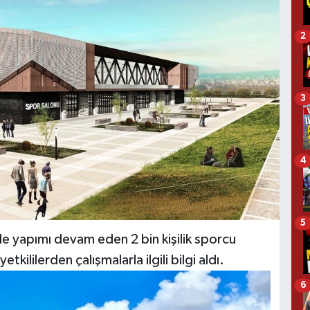
2
3
4
5
nde yapımı devam eden 2 bin kişilik sporcu
kililerden çalışmalarla ilgili bilgi aldı.
6