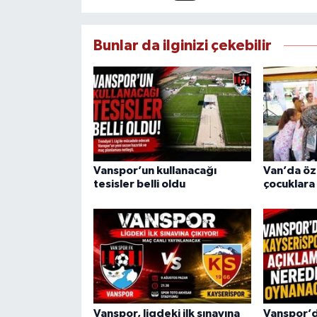
Bunlar da ilginizi çekebilir
Vanspor’un kullanacağı
Van’da öz
tesisler belli oldu
çocuklara 
Vanspor, ligdeki ilk sınavına
Vanspor’d