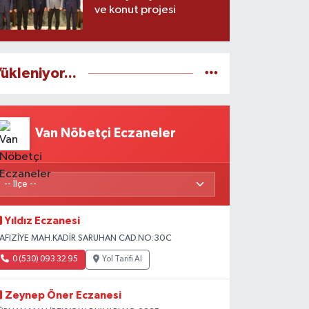
ve konut projesi
ükleniyor...
Van Nöbetçi Eczaneler
Yıldız Eczanesi
AFIZİYE MAH.KADİR SARUHAN CAD.NO:30C
0 (530) 093 32 95
Yol Tarifi Al
Zeynep Öner Eczanesi