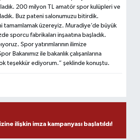
mladık. 200 milyon TL amatör spor kulüpleri ve
M
K
adık. Buz pateni salonumuzu bitirdik.
rini tamamlamak üzereyiz. Muradiye’de büyük
zde sporcu fabrikaları inşaatına başladık.
yoruz. Spor yatırımlarının ilimize
H
E
por Bakanımız ile bakanlık çalışanlarına
H
6
ok teşekkür ediyorum.” şeklinde konuştu.
K
zine ilişkin imza kampanyası başlatıldı!
S
K