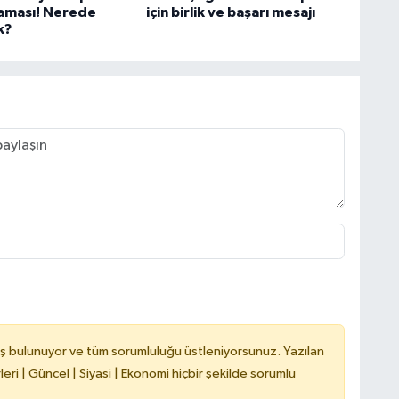
laması! Nerede
için birlik ve başarı mesajı
k?
ş bulunuyor ve tüm sorumluluğu üstleniyorsunuz. Yazılan
ri | Güncel | Siyasi | Ekonomi hiçbir şekilde sorumlu