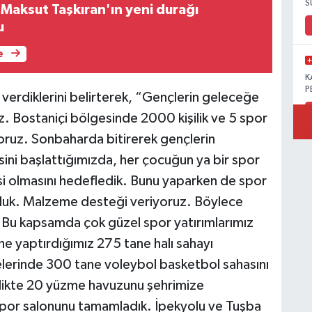
S
 Maksut Taşkıran'ın yeni durağı
u
e
K
P
m verdiklerini belirterek, “Gençlerin geleceğe
uz. Bostaniçi bölgesinde 2000 kişilik ve 5 spor
oruz. Sonbaharda bitirerek gençlerin
sini başlattığımızda, her çocuğun ya bir spor
B
Ö
cisi olmasını hedefledik. Bunu yaparken de spor
urduk. Malzeme desteği veriyoruz. Böylece
 Bu kapsamda çok güzel spor yatırımlarımız
ine yaptırdığımız 275 tane halı sahayı
M
lerinde 300 tane voleybol basketbol sahasını
rlikte 20 yüzme havuzunu şehrimize
 spor salonunu tamamladık. İpekyolu ve Tuşba