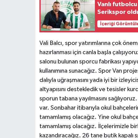
Vanlı futbolcu
Serikspor old
İçeriği Görüntül
Vali Balcı, spor yatırımlarına çok öne
hazırlanması için canla başla çalışıyor
salonu bulunan sporcu fabrikası yapıy
kullanımına sunacağız. Spor Van proje
dalıyla uğraşmasını yada iyi bir izleyi
altyapısını destekledik ve tesisler k
sporun tabana yayılmasını sağlıyoruz.
var. Sonbahar itibarıyla okul bahçeler
tamamlamış olacağız. Yine okul bahçe
tamamlamış olacağız. İlçelerimizle bi
kazandıracağız. 26 tane butik kapalı