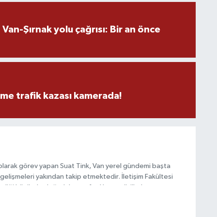
an-Şırnak yolu çağrısı: Bir an önce
B
N
eme trafik kazası kamerada!
V
Y
olarak görev yapan Suat Tink, Van yerel gündemi başta
gelişmeleri yakından takip etmektedir. İletişim Fakültesi
i bilgilerle doğruluk, tarafsızlık ve etik ilkeler
habercilik anlayışını benimsemektedir.
C