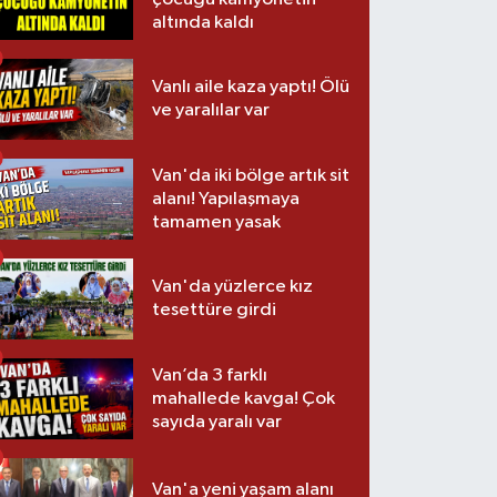
altında kaldı
Vanlı aile kaza yaptı! Ölü
ve yaralılar var
Van'da iki bölge artık sit
alanı! Yapılaşmaya
tamamen yasak
Van'da yüzlerce kız
tesettüre girdi
Van’da 3 farklı
mahallede kavga! Çok
sayıda yaralı var
Van'a yeni yaşam alanı