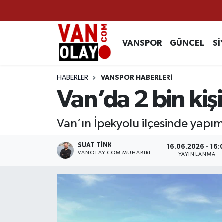
Vanspor
Van Nöbetçi Eczaneler
VANSPOR
GÜNCEL
Sİ
Güncel
Van Hava Durumu
HABERLER
VANSPOR HABERLERİ
Siyaset
Van Namaz Vakitleri
Van’da 2 bin kişi
Ekonomi
Van Trafik Yoğunluk Haritası
Van’ın İpekyolu ilçesinde yapım
Sağlık
Süper Lig Puan Durumu ve Fikstür
SUAT TINK
16.06.2026 - 16:
VANOLAY.COM MUHABIRI
YAYINLANMA
Eğitim
Tüm Manşetler
Bilim & Teknoloji
Son Dakika Haberleri
Dünya
Haber Arşivi