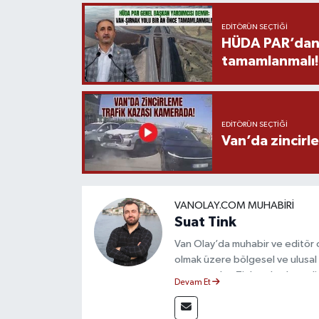
EDITÖRÜN SEÇTIĞI
HÜDA PAR’dan V
tamamlanmalı!
EDITÖRÜN SEÇTIĞI
Van’da zincirl
VANOLAY.COM MUHABIRI
Suat Tink
Van Olay’da muhabir ve editör 
olmak üzere bölgesel ve ulusal 
mezunu olan Tink, sahadan edindiğ
Devam Et
çerçevesinde güvenilir ve hızlı 