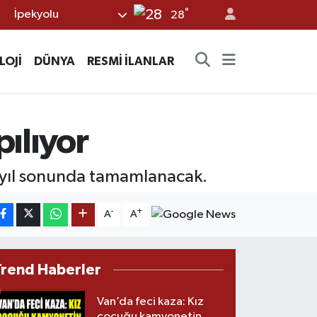
°
İpekyolu
28
LOJİ
DÜNYA
RESMİ İLANLAR
pılıyor
sı yıl sonunda tamamlanacak.
-
+
A
A
Trend Haberler
Van’da feci kaza: Kız
çocuğu kamyonetin