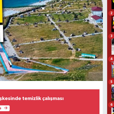
2
3
4
5
şkesinde temizlik çalışması
6
e