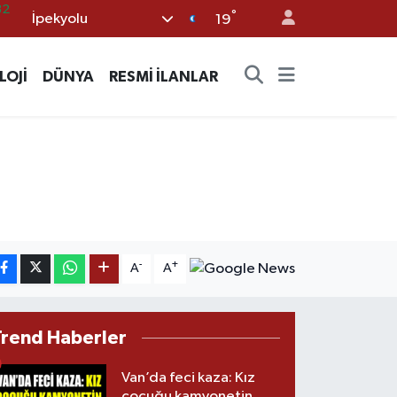
°
İpekyolu
08
19
02
LOJİ
DÜNYA
RESMİ İLANLAR
16
54
11
32
-
+
A
A
Trend Haberler
Van’da feci kaza: Kız
çocuğu kamyonetin