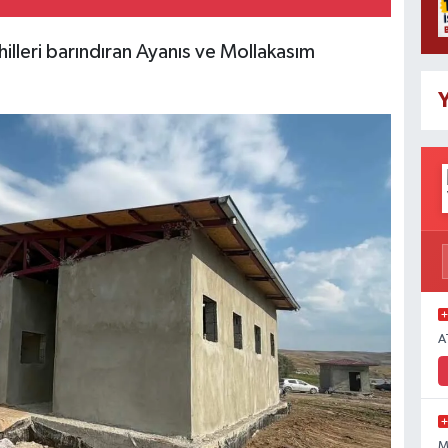
illeri barındıran Ayanıs ve Mollakasım
Y
A
M