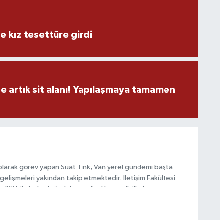
C
e kız tesettüre girdi
B
ge artık sit alanı! Yapılaşmaya tamamen
olarak görev yapan Suat Tink, Van yerel gündemi başta
gelişmeleri yakından takip etmektedir. İletişim Fakültesi
i bilgilerle doğruluk, tarafsızlık ve etik ilkeler
habercilik anlayışını benimsemektedir.