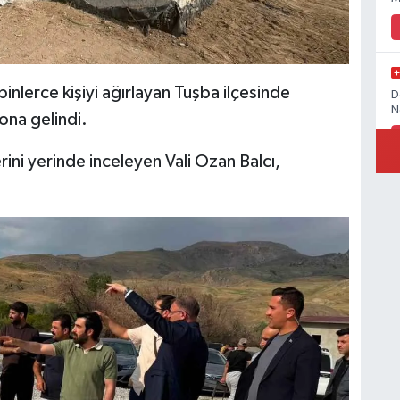
 binlerce kişiyi ağırlayan Tuşba ilçesinde
D
N
sona gelindi.
rini yerinde inceleyen Vali Ozan Balcı,
İ
Ö
M