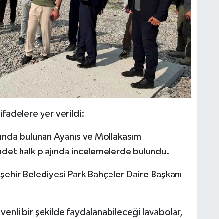
M
Y
ifadelere yer verildi:
S
O
ısında bulunan Ayanıs ve Mollakasım
det halk plajında incelemelerde bulundu.
kşehir Belediyesi Park Bahçeler Daire Başkanı
M
M
venli bir şekilde faydalanabileceği lavabolar,