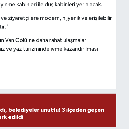
inme kabinleri ile duş kabinleri yer alacak.
A
e ziyaretçilere modern, hijyenik ve erişilebilir
ır."
rın Van Gölü'ne daha rahat ulaşmaları
C
H
niz ve yaz turizminde ivme kazandırılması
U
H
dı, belediyeler unuttu! 3 ilçeden geçen
rk edildi