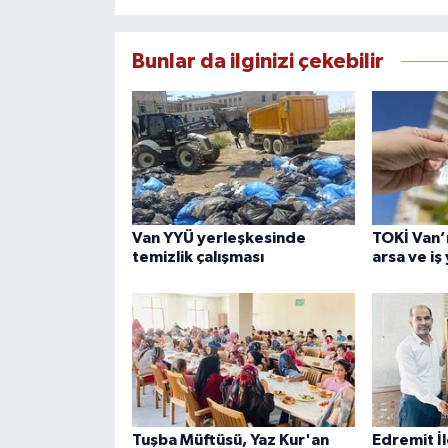
Bunlar da ilginizi çekebilir
Van YYÜ yerleşkesinde
TOKİ Van’ı
temizlik çalışması
arsa ve iş
Tuşba Müftüsü, Yaz Kur'an
Edremit İ