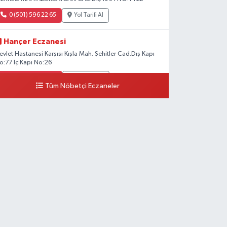
0 (501) 596 22 65
Yol Tarifi Al
Hançer Eczanesi
evlet Hastanesi Karşısı Kışla Mah. Şehitler Cad.Dış Kapı
o:77 İç Kapı No:26
0 (543) 204 39 32
Yol Tarifi Al
Tüm Nöbetçi Eczaneler
Hilal Eczanesi
STASYON MAH.MEHMETPAŞA CAD.NO:44 1
0 (552) 876 65 00
Yol Tarifi Al
Peker Eczanesi
ZEL AKDAMAR HASTANESİ KARŞISI HATUNİYE
AH.ASMİN SK.NO:11
0 (535) 230 06 50
Yol Tarifi Al
Çağatay Eczanesi