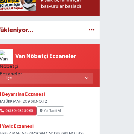
kişilik işçi alımı için
başvurular başladı
ükleniyor...
Van Nöbetçi Eczaneler
Beyarslan Eczanesi
TATÜRK MAH.209 SK.NO:12
0 (530) 635 50 65
Yol Tarifi Al
Yaviç Eczanesi
ERKEZ MAH.AZERBAYCAN CAD.DIŞ KAPI NO:142E