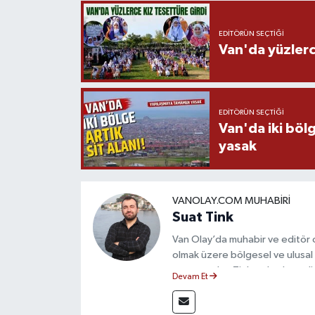
EDITÖRÜN SEÇTIĞI
Van'da yüzlerc
EDITÖRÜN SEÇTIĞI
Van'da iki böl
yasak
VANOLAY.COM MUHABIRI
Suat Tink
Van Olay’da muhabir ve editör 
olmak üzere bölgesel ve ulusal 
mezunu olan Tink, sahadan edindiğ
Devam Et
çerçevesinde güvenilir ve hızlı 