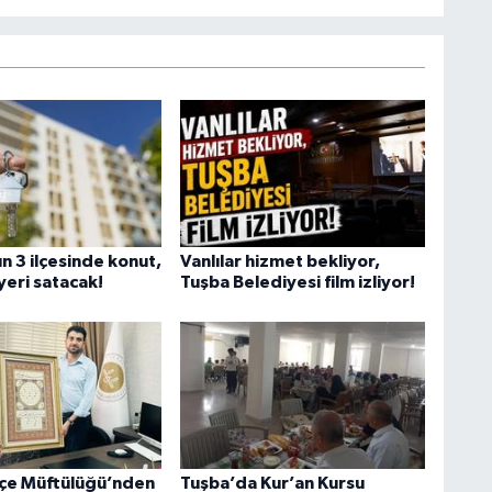
n 3 ilçesinde konut,
Vanlılar hizmet bekliyor,
 yeri satacak!
Tuşba Belediyesi film izliyor!
lçe Müftülüğü’nden
Tuşba’da Kur’an Kursu