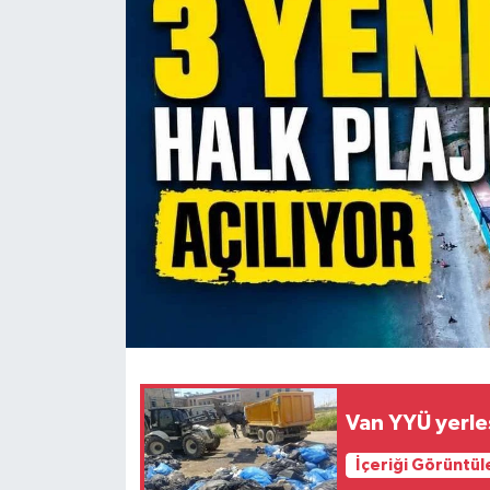
RESMİ İLANLAR
Van YYÜ yerle
İçeriği Görüntül