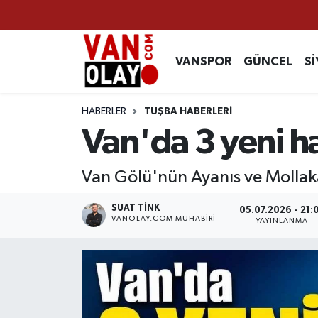
Vanspor
Van Nöbetçi Eczaneler
VANSPOR
GÜNCEL
Sİ
Güncel
Van Hava Durumu
HABERLER
TUŞBA HABERLERİ
Siyaset
Van Namaz Vakitleri
Van'da 3 yeni hal
Ekonomi
Van Trafik Yoğunluk Haritası
Van Gölü'nün Ayanıs ve Mollakas
Sağlık
Süper Lig Puan Durumu ve Fikstür
SUAT TINK
05.07.2026 - 21:
VANOLAY.COM MUHABIRI
YAYINLANMA
Eğitim
Tüm Manşetler
Bilim & Teknoloji
Son Dakika Haberleri
Dünya
Haber Arşivi