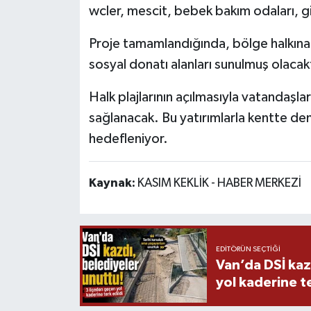
wcler, mescit, bebek bakım odaları, giy
Proje tamamlandığında, bölge halkına v
sosyal donatı alanları sunulmuş olacakt
Halk plajlarının açılmasıyla vatandaşla
sağlanacak. Bu yatırımlarla kentte de
hedefleniyor.
Kaynak:
KASIM KEKLİK - HABER MERKEZİ
EDITÖRÜN SEÇTIĞI
Van’da DSİ kaz
yol kaderine te