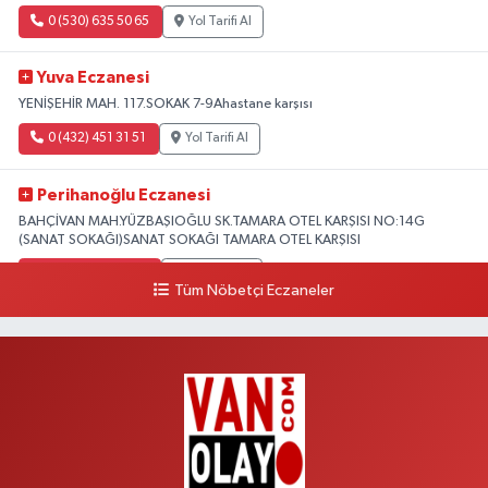
0 (530) 635 50 65
Yol Tarifi Al
Yuva Eczanesi
YENİŞEHİR MAH. 117.SOKAK 7-9Ahastane karşısı
0 (432) 451 31 51
Yol Tarifi Al
Perihanoğlu Eczanesi
BAHÇİVAN MAH.YÜZBAŞIOĞLU SK.TAMARA OTEL KARŞISI NO:14G
(SANAT SOKAĞI)SANAT SOKAĞI TAMARA OTEL KARŞISI
0 (432) 216 24 25
Yol Tarifi Al
Tüm Nöbetçi Eczaneler
Aydın Eczanesi
Recep Tayyip Erdoğan Mah.Azerbaycan Cad.104 B
0 (538) 861 36 16
Yol Tarifi Al
Arjin Eczanesi
BEYAZIT MAH.ZEYLAN CADDESİ OKYANUS GİYİM YANI NO:1