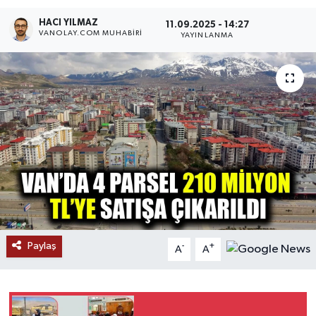
HACI YILMAZ
RESMİ İLANLAR
11.09.2025 - 14:27
VANOLAY.COM MUHABIRI
YAYINLANMA
Paylaş
-
+
A
A