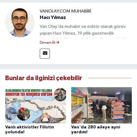
VANOLAY.COM MUHABIRI
Hacı Yılmaz
Van Olay’da muhabir ve editör olarak görev
yapan Hacı Yılmaz, 19 yıllık gazetecilik
deneyimiyle Van yerel gündemi başta olmak
Devam Et
üzere bölgesel ve ulusal gelişmeleri sahadan
takip etmektedir. Editoryal sürece katkı sunan
Yılmaz, tarafsızlık, doğruluk ve etik ilkeler
çerçevesinde ürettiği haberlerle kamuoyunu
güvenilir kaynaklara dayalı olarak
Bunlar da ilginizi çekebilir
bilgilendirmektedir.
Vanlı aktivistler Filistin
Van'da 280 aileye ayni
yolunda!
yardım!