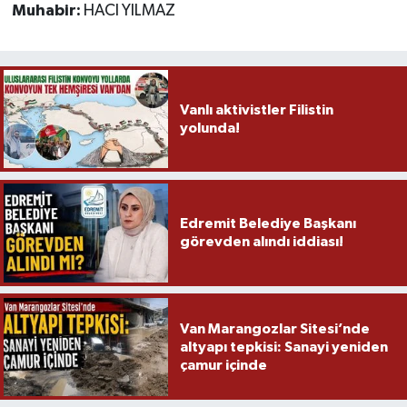
Muhabir:
HACI YILMAZ
Vanlı aktivistler Filistin
yolunda!
Edremit Belediye Başkanı
görevden alındı iddiası!
Van Marangozlar Sitesi’nde
altyapı tepkisi: Sanayi yeniden
çamur içinde