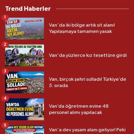
Trend Haberler
1
Van'da iki bölge artık sit alanı!
Yapılaşmaya tamamen yasak
2
Van'da yüzlerce kız tesettüre girdi
3
Van, birçok şehri solladı! Türkiye’de
5. sırada
4
Van’da öğretmen evine 48
personel alımı yapılacak
5
Van'a dev yaşam alanı geliyor! Peki