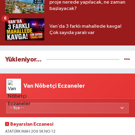
proje nerede yapılacak, ne zaman
başlayacak?
6
Van’da 3 farklı mahallede kavga!
Çok sayıda yaralı var
Yükleniyor...
Van Nöbetçi Eczaneler
Beyarslan Eczanesi
ATATÜRK MAH.209 SK.NO:12