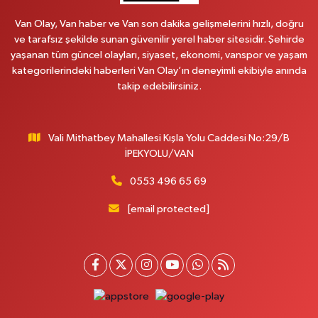
0 (535) 014 85 70
Yol Tarifi Al
Van Olay, Van haber ve Van son dakika gelişmelerini hızlı, doğru
ve tarafsız şekilde sunan güvenilir yerel haber sitesidir. Şehirde
Afşar Eczanesi
yaşanan tüm güncel olayları, siyaset, ekonomi, vanspor ve yaşam
Kazım Karabekir cad.Eski Araştırma Hastanesi karşısı (kent park karşısı )
kategorilerindeki haberleri Van Olay’ın deneyimli ekibiyle anında
Kaval iş merkezi No: 156 B
takip edebilirsiniz.
0 (432) 214 02 40
Yol Tarifi Al
Vali Mithatbey Mahallesi Kışla Yolu Caddesi No:29/B
Gürpınar Eczanesi
İPEKYOLU/VAN
Akpınar Mah. Milli Egemenlik Cad.No:7 A
0 (506) 065 26 65
Yol Tarifi Al
0553 496 65 69
[email protected]
Mahya Eczanesi
ZÜBEYDE HANIM CAD.ÖZEL LOKMAN HEKİM HASTANESİ KARŞISI 82 C
0 (432) 215 77 65
Yol Tarifi Al
Ferhat Eczanesi
URARTU SOK. ESKİ İSTANBUL HASTANESİ KARŞISI NO:4 C