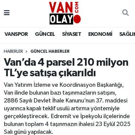
Vanspor
Van Nöbetçi Eczaneler
VANSPOR
GÜNCEL
SİYASET
EKONOMİ
SAĞLI
Güncel
Van Hava Durumu
HABERLER
GÜNCEL HABERLER
Siyaset
Van Namaz Vakitleri
Van’da 4 parsel 210 milyon
Ekonomi
Van Trafik Yoğunluk Haritası
TL’ye satışa çıkarıldı
Sağlık
Süper Lig Puan Durumu ve Fikstür
Van Yatırım İzleme ve Koordinasyon Başkanlığı,
Van ilinde bulunan bazı taşınmazların satışını,
Eğitim
Tüm Manşetler
2886 Sayılı Devlet İhale Kanunu’nun 37. maddesi
uyarınca kapalı teklif usulü artırma yöntemiyle
Bilim & Teknoloji
Son Dakika Haberleri
gerçekleştirecek. Edremit ve İpekyolu ilçelerinde
bulunan toplam 4 taşınmazın ihalesi 23 Eylül 2025
Dünya
Haber Arşivi
Salı günü yapılacak.