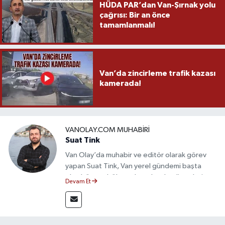
HÜDA PAR’dan Van-Şırnak yolu
çağrısı: Bir an önce
tamamlanmalı!
Van’da zincirleme trafik kazası
kamerada!
VANOLAY.COM MUHABIRI
Suat Tink
Van Olay’da muhabir ve editör olarak görev
yapan Suat Tink, Van yerel gündemi başta
olmak üzere bölgesel ve ulusal gelişmeleri
Devam Et
yakından takip etmektedir. İletişim Fakültesi
mezunu olan Tink, sahadan edindiği bilgilerle
doğruluk, tarafsızlık ve etik ilkeler
çerçevesinde güvenilir ve hızlı habercilik