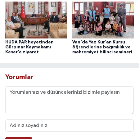
HÜDA PAR heyetinden
Van'da Yaz Kur’an Kursu
Gürpınar Kaymakamı
öğrencilerine bağımlılık ve
Keser’e ziyaret
mahremiyet bilinci semineri
Yorumlar