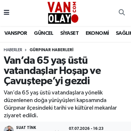
Vanspor
Van Nöbetçi Eczaneler
VANSPOR
GÜNCEL
SİYASET
EKONOMİ
SAĞLI
Güncel
Van Hava Durumu
HABERLER
GÜRPINAR HABERLERİ
Siyaset
Van Namaz Vakitleri
Van’da 65 yaş üstü
Ekonomi
Van Trafik Yoğunluk Haritası
vatandaşlar Hoşap ve
Çavuştepe’yi gezdi
Sağlık
Süper Lig Puan Durumu ve Fikstür
Van’da 65 yaş üstü vatandaşlara yönelik
Eğitim
Tüm Manşetler
düzenlenen doğa yürüyüşleri kapsamında
Gürpınar ilçesindeki tarihi ve kültürel mekanlar
Bilim & Teknoloji
Son Dakika Haberleri
ziyaret edildi.
Dünya
Haber Arşivi
SUAT TINK
07.07.2026 - 16:23