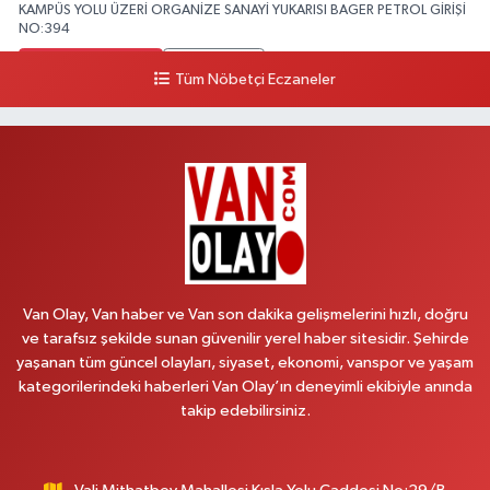
KAMPÜS YOLU ÜZERİ ORGANİZE SANAYİ YUKARISI BAGER PETROL GİRİŞİ
NO:394
0 (533) 348 25 87
Yol Tarifi Al
Tüm Nöbetçi Eczaneler
Lütfiye Hanım Eczanesi
BAHÇİVAN MAH.15 TEMMUZ ŞEHİTLERİ CAD.NO:36B ÖZEL LOKMAN
HEKİM HASTANESİ ACİL KARŞISI
0 (501) 048 96 88
Yol Tarifi Al
Emek Eczanesi
MAHMUDİYE MAH.ATATÜRK CAD.NO:17B
Van Olay, Van haber ve Van son dakika gelişmelerini hızlı, doğru
0 (531) 621 69 65
Yol Tarifi Al
ve tarafsız şekilde sunan güvenilir yerel haber sitesidir. Şehirde
yaşanan tüm güncel olayları, siyaset, ekonomi, vanspor ve yaşam
Onay Eczanesi
kategorilerindeki haberleri Van Olay’ın deneyimli ekibiyle anında
MERAŞEL FEVZİ ÇAKMAK CAD. KÜLTÜR SARAYI KIZILAY KAN MERKEZİ
takip edebilirsiniz.
KARŞISI DIŞ KAPI NO:25B
0 (432) 212 66 67
Yol Tarifi Al