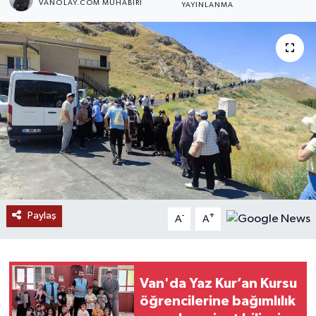
VANOLAY.COM MUHABIRI
YAYINLANMA
RESMİ İLANLAR
Paylaş
-
+
A
A
Van'da Yaz Kur’an Kursu
öğrencilerine bağımlılık