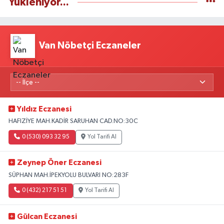
Yükleniyor...
Van Nöbetçi Eczaneler
Yıldız Eczanesi
HAFIZİYE MAH.KADİR SARUHAN CAD.NO:30C
0 (530) 093 32 95
Yol Tarifi Al
Zeynep Öner Eczanesi
SÜPHAN MAH.İPEKYOLU BULVARI NO:283F
0 (432) 217 51 51
Yol Tarifi Al
Gülcan Eczanesi