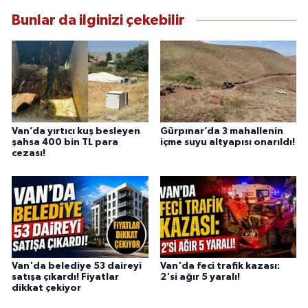
anlayışını benimsemektedir.
Bunlar da ilginizi çekebilir
Van’da yırtıcı kuş besleyen
Gürpınar’da 3 mahallenin
şahsa 400 bin TL para
içme suyu altyapısı onarıldı!
cezası!
Van'da belediye 53 daireyi
Van'da feci trafik kazası:
satışa çıkardı! Fiyatlar
2'si ağır 5 yaralı!
dikkat çekiyor