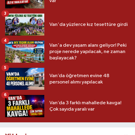
var
3
Van'da yüzlerce kız tesettüre girdi
4
Van'a dev yaşam alanı geliyor! Peki
proje nerede yapılacak, ne zaman
başlayacak?
5
Van’da öğretmen evine 48
personel alımı yapılacak
6
Van’da 3 farklı mahallede kavga!
Çok sayıda yaralı var