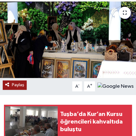
RESMİ İLANLAR
Paylaş
-
+
A
A
Tuşba’da Kur’an Kursu
öğrencileri kahvaltıda
buluştu