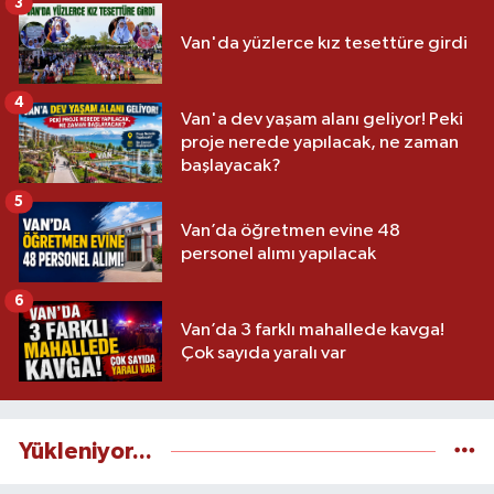
3
Van'da yüzlerce kız tesettüre girdi
4
Van'a dev yaşam alanı geliyor! Peki
proje nerede yapılacak, ne zaman
başlayacak?
5
Van’da öğretmen evine 48
personel alımı yapılacak
6
Van’da 3 farklı mahallede kavga!
Çok sayıda yaralı var
Yükleniyor...