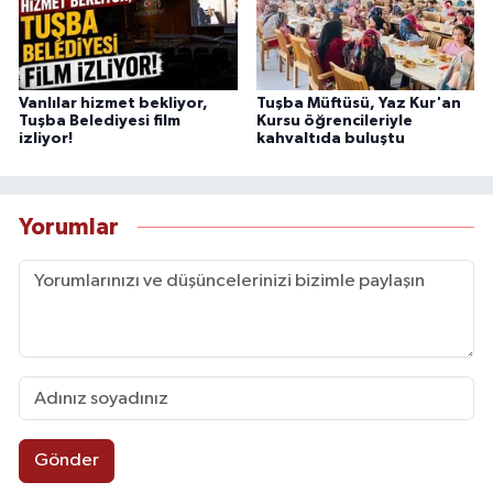
Vanlılar hizmet bekliyor,
Tuşba Müftüsü, Yaz Kur'an
Tuşba Belediyesi film
Kursu öğrencileriyle
izliyor!
kahvaltıda buluştu
Yorumlar
Gönder