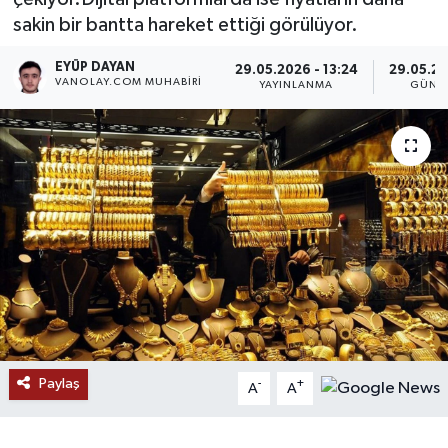
sakin bir bantta hareket ettiği görülüyor.
RESMİ İLANLAR
EYÜP DAYAN
29.05.2026 - 13:24
29.05.20
VANOLAY.COM MUHABIRI
YAYINLANMA
GÜNC
Paylaş
-
+
A
A