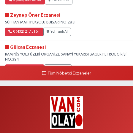
Zeynep Öner Eczanesi
SÜPHAN MAH.İPEKYOLU BULVARI NO:283F
0 (432) 217 51 51
Yol Tarifi Al
Gülcan Eczanesi
KAMPÜS YOLU ÜZERİ ORGANİZE SANAYİ YUKARISI BAGER PETROL GİRİŞİ
NO:394
0 (533) 348 25 87
Yol Tarifi Al
Tüm Nöbetçi Eczaneler
Lütfiye Hanım Eczanesi
BAHÇİVAN MAH.15 TEMMUZ ŞEHİTLERİ CAD.NO:36B ÖZEL LOKMAN
HEKİM HASTANESİ ACİL KARŞISI
0 (501) 048 96 88
Yol Tarifi Al
Emek Eczanesi
MAHMUDİYE MAH.ATATÜRK CAD.NO:17B