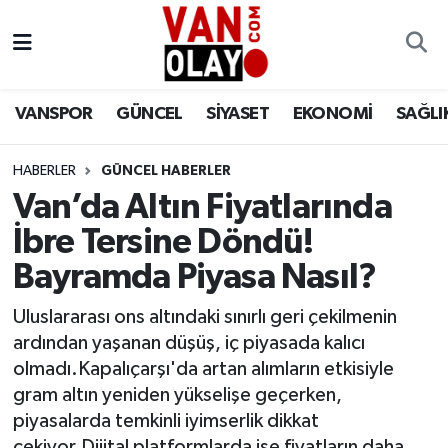
Vanspor
Van Nöbetçi Eczaneler
VANSPOR
GÜNCEL
SİYASET
EKONOMİ
SAĞLI
Güncel
Van Hava Durumu
HABERLER
GÜNCEL HABERLER
Siyaset
Van Namaz Vakitleri
Van’da Altın Fiyatlarında
Ekonomi
Van Trafik Yoğunluk Haritası
İbre Tersine Döndü!
Bayramda Piyasa Nasıl?
Sağlık
Süper Lig Puan Durumu ve Fikstür
Uluslararası ons altındaki sınırlı geri çekilmenin
Eğitim
Tüm Manşetler
ardından yaşanan düşüş, iç piyasada kalıcı
olmadı.Kapalıçarşı'da artan alımların etkisiyle
Bilim & Teknoloji
Son Dakika Haberleri
gram altın yeniden yükselişe geçerken,
piyasalarda temkinli iyimserlik dikkat
Dünya
Haber Arşivi
çekiyor.Dijital platformlarda ise fiyatların daha