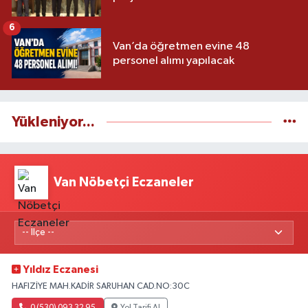
6
Van’da öğretmen evine 48
personel alımı yapılacak
Yükleniyor...
Van Nöbetçi Eczaneler
Yıldız Eczanesi
HAFIZİYE MAH.KADİR SARUHAN CAD.NO:30C
0 (530) 093 32 95
Yol Tarifi Al