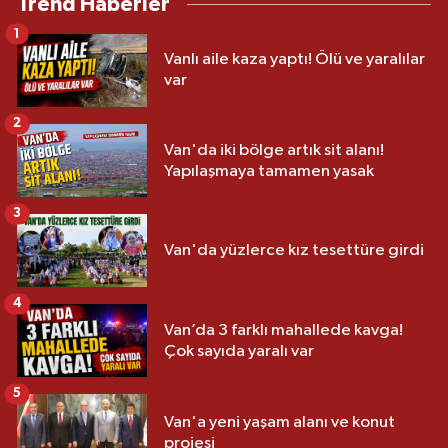
Trend Haberler
1
Vanlı aile kaza yaptı! Ölü ve yaralılar
var
2
Van'da iki bölge artık sit alanı!
Yapılaşmaya tamamen yasak
3
Van'da yüzlerce kız tesettüre girdi
4
Van’da 3 farklı mahallede kavga!
Çok sayıda yaralı var
5
Van'a yeni yaşam alanı ve konut
projesi