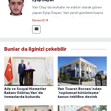
Eyüp Dayan
Van Olay’da muhabir ve editör olarak görev
yapan Eyüp Dayan, Van yerel gündemi başta
olmak üzere bölgesel gelişmeleri sahadan
Devam Et
takip etmektedir. 10 yılı aşkın gazetecilik
deneyimiyle doğruluk, tarafsızlık ve etik ilkeleri
esas alan Dayan, güvenilir kaynaklara dayalı
haberleriyle kamuoyunu doğru ve hızlı biçimde
bilgilendirmektedir.
Bunlar da ilginizi çekebilir
Aile ve Sosyal Hizmetler
Van Ticaret Borsası'ndan
Bakanı Göktaş Van'da
'toplumsal bütünleşme'
temaslarda bulundu
kanun teklifine destek