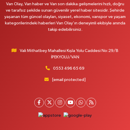
Van Olay, Van haber ve Van son dakika gelişmelerini hızlı, doğru
0 (531) 621 69 65
Yol Tarifi Al
ve tarafsız şekilde sunan güvenilir yerel haber sitesidir. Şehirde
yaşanan tüm güncel olayları, siyaset, ekonomi, vanspor ve yaşam
Onay Eczanesi
kategorilerindeki haberleri Van Olay’ın deneyimli ekibiyle anında
MERAŞEL FEVZİ ÇAKMAK CAD. KÜLTÜR SARAYI KIZILAY KAN MERKEZİ
takip edebilirsiniz.
KARŞISI DIŞ KAPI NO:25B
0 (432) 212 66 67
Yol Tarifi Al
Vali Mithatbey Mahallesi Kışla Yolu Caddesi No:29/B
Yenı Derman Eczanesi
İPEKYOLU/VAN
Hatuniye Mah. Özel Akdamar Hastanesi Karşısı Güven Evleri A.Blok No:7
Akdamar Hastanesi Acil yanı. İpekyolu. Hatuniye mahallesi terzioğlu, Eski
0553 496 65 69
ikinisan kedili kavşağı, 65100 Ipekyolu Van
[email protected]
0 (432) 216 14 84
Yol Tarifi Al
Hayat Eczanesi
Kışla Mah.Çınarlı Cad.1038 Sk.No:93 3-4
0 (432) 354 37 36
Yol Tarifi Al
Erdoğan Eczanesi