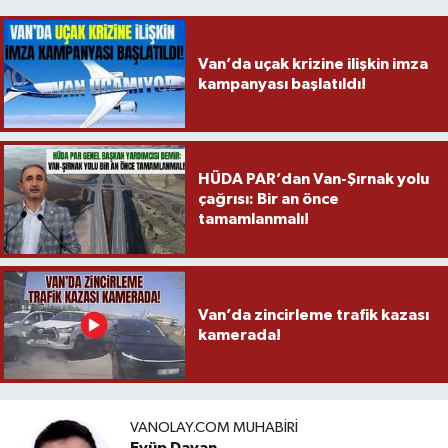
Van’da uçak krizine ilişkin imza
kampanyası başlatıldı!
HÜDA PAR’dan Van-Şırnak yolu
çağrısı: Bir an önce
tamamlanmalı!
Van’da zincirleme trafik kazası
kamerada!
VANOLAY.COM MUHABIRI