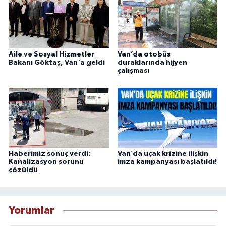
Aile ve Sosyal Hizmetler
Van’da otobüs
Bakanı Göktaş, Van'a geldi
duraklarında hijyen
çalışması
Haberimiz sonuç verdi:
Van’da uçak krizine ilişkin
Kanalizasyon sorunu
imza kampanyası başlatıldı!
çözüldü
Yorumlar