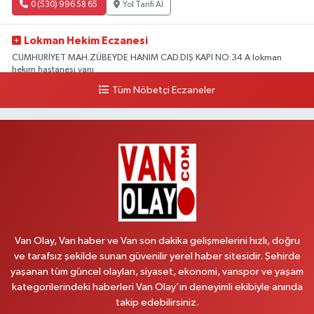
0 (530) 996 58 65
Yol Tarifi Al
Lokman Hekim Eczanesi
CUMHURİYET MAH.ZÜBEYDE HANIM CAD.DIŞ KAPI NO:34 A lokman
hekim hastanesi yanı
Tüm Nöbetçi Eczaneler
0 (432) 503 93 23
Yol Tarifi Al
Hekimoğlu Eczanesi
Vanyolu Caddesi Yeni Diş Hastanesi Yanı NO:102F
0 (541) 147 65 65
Yol Tarifi Al
Koç Eczanesi
CUMHURİYET MAH.KONAK SK.NO:6
Van Olay, Van haber ve Van son dakika gelişmelerini hızlı, doğru
0 (530) 442 24 65
Yol Tarifi Al
ve tarafsız şekilde sunan güvenilir yerel haber sitesidir. Şehirde
yaşanan tüm güncel olayları, siyaset, ekonomi, vanspor ve yaşam
Yiğit Eczanesi
kategorilerindeki haberleri Van Olay’ın deneyimli ekibiyle anında
HATUNİYE MAHALLESİ ASMİN SOKAK NO:3 A ÖZEL AKDAMAR
takip edebilirsiniz.
HASTANESİ KARŞISI