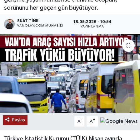
sorununu her geçen gün büyütüyor.
RESMİ İLANLAR
SUAT TINK
18.05.2026 - 10:54
VANOLAY.COM MUHABIRI
YAYINLANMA
Paylaş
-
+
A
A
Türkiye İstatistik Kurumu (TÜİK) Nisan ayında