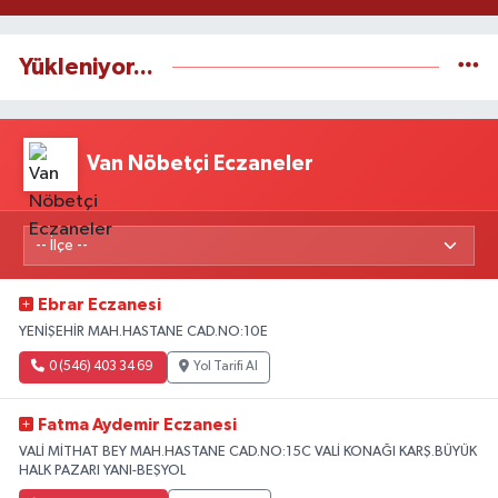
Yükleniyor...
Van Nöbetçi Eczaneler
Ebrar Eczanesi
YENİŞEHİR MAH.HASTANE CAD.NO:10E
0 (546) 403 34 69
Yol Tarifi Al
Fatma Aydemir Eczanesi
VALİ MİTHAT BEY MAH.HASTANE CAD.NO:15C VALİ KONAĞI KARŞ.BÜYÜK
HALK PAZARI YANI-BEŞYOL