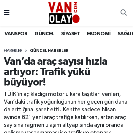
Vanspor
Van Nöbetçi Eczaneler
VANSPOR
GÜNCEL
SİYASET
EKONOMİ
SAĞLI
Güncel
Van Hava Durumu
HABERLER
GÜNCEL HABERLER
Siyaset
Van Namaz Vakitleri
Van’da araç sayısı hızla
Ekonomi
Van Trafik Yoğunluk Haritası
artıyor: Trafik yükü
büyüyor!
Sağlık
Süper Lig Puan Durumu ve Fikstür
TÜİK’in açıkladığı motorlu kara taşıtları verileri,
Eğitim
Tüm Manşetler
Van’daki trafik yoğunluğunun her geçen gün daha
da arttığına işaret etti. Kentte sadece Nisan
Bilim & Teknoloji
Son Dakika Haberleri
ayında 621 yeni araç trafiğe katılırken, artan araç
sayısına rağmen ulaşım altyapısında aynı oranda
Dünya
Haber Arşivi
gelişme yaşanmaması ise trafik ve otopark