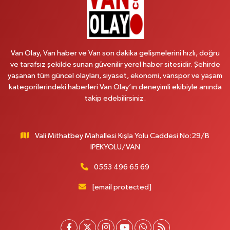
Koç Eczanesi
CUMHURİYET MAH.KONAK SK.NO:6
Van Olay, Van haber ve Van son dakika gelişmelerini hızlı, doğru
0 (530) 442 24 65
Yol Tarifi Al
ve tarafsız şekilde sunan güvenilir yerel haber sitesidir. Şehirde
yaşanan tüm güncel olayları, siyaset, ekonomi, vanspor ve yaşam
Yiğit Eczanesi
kategorilerindeki haberleri Van Olay’ın deneyimli ekibiyle anında
HATUNİYE MAHALLESİ ASMİN SOKAK NO:3 A ÖZEL AKDAMAR
takip edebilirsiniz.
HASTANESİ KARŞISI
0 (432) 217 11 10
Yol Tarifi Al
Vali Mithatbey Mahallesi Kışla Yolu Caddesi No:29/B
Akdağ Eczanesi
İPEKYOLU/VAN
SÜPHAN MAH.İPEKYOLU CAD.NO:283G BAHÇEŞEHİR KOLEJİ KARŞISI-
ABAKAN PLAZA
0553 496 65 69
0 (542) 378 02 68
Yol Tarifi Al
[email protected]
Ozan Eczanesi
SERHAT MAHALLESİ CUMHURİYET BULVARI VAN AVM YANI NO:137
ECIVILCOCUKMAGAZASIKARSISI