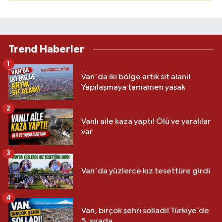
Trend Haberler
1
Van'da iki bölge artık sit alanı!
Yapılaşmaya tamamen yasak
2
Vanlı aile kaza yaptı! Ölü ve yaralılar
var
3
Van'da yüzlerce kız tesettüre girdi
4
Van, birçok şehri solladı! Türkiye’de
5. sırada