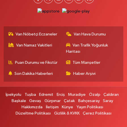
0 (542) 384 45 20
Yol Tarifi Al
Gevaş Eczanesi
ORTA MAH.SAKARYA CAD.GEVAŞ ÇARŞI MERKEZ CAMİ ALTI DÜKKANI
Van Nöbetçi Eczaneler
Van Hava Durumu
HALK EĞİTİM MERKEZİ KARŞ.NO:1C
0 (537) 031 18 82
Yol Tarifi Al
Van Namaz Vakitleri
Van Trafik Yoğunluk
Haritası
Kamer Eczanesi
Puan Durumu ve Fikstür
Tüm Manşetler
Kampüs Yolu Üzeri Kampüs Galericiler Sitesi Yanı No:43
Son Dakika Haberleri
Haber Arşivi
0 (432) 412 23 33
Yol Tarifi Al
Atabay Eczanesi
İpekyolu
Tuşba
Edremit
Erciş
Muradiye
Özalp
Çaldıran
ŞEHİT JANDARMA BİNBAŞI CESUR MAH. VALİ MÜNİR KARALOĞLU
Başkale
Gevaş
Gürpınar
Çatak
Bahçesaray
Saray
CADDESİ NO:18
Hakkımızda
İletişim
Künye
Yayın Politikası
0 (543) 564 72 82
Yol Tarifi Al
Düzeltme Politikası
Gizlilik & KVKK
Çerez Politikası
Emin Eczanesi