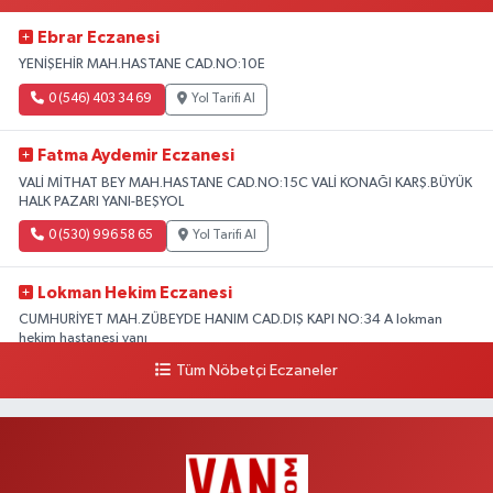
Ebrar Eczanesi
YENİŞEHİR MAH.HASTANE CAD.NO:10E
0 (546) 403 34 69
Yol Tarifi Al
Fatma Aydemir Eczanesi
VALİ MİTHAT BEY MAH.HASTANE CAD.NO:15C VALİ KONAĞI KARŞ.BÜYÜK
HALK PAZARI YANI-BEŞYOL
0 (530) 996 58 65
Yol Tarifi Al
Lokman Hekim Eczanesi
CUMHURİYET MAH.ZÜBEYDE HANIM CAD.DIŞ KAPI NO:34 A lokman
hekim hastanesi yanı
Tüm Nöbetçi Eczaneler
0 (432) 503 93 23
Yol Tarifi Al
Hekimoğlu Eczanesi
Vanyolu Caddesi Yeni Diş Hastanesi Yanı NO:102F
0 (541) 147 65 65
Yol Tarifi Al