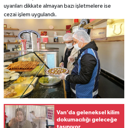
uyarıları dikkate almayan bazı işletmelere ise
cezai işlem uygulandı.
Van’da geleneksel kilim
dokumacılığı geleceğe
taşınıyor