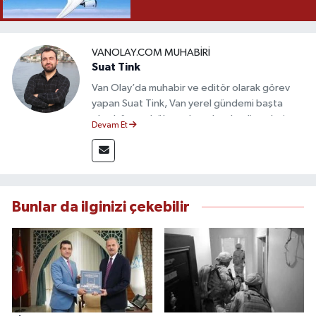
VANOLAY.COM MUHABIRI
Suat Tink
Van Olay’da muhabir ve editör olarak görev
yapan Suat Tink, Van yerel gündemi başta
olmak üzere bölgesel ve ulusal gelişmeleri
Devam Et
yakından takip etmektedir. İletişim Fakültesi
mezunu olan Tink, sahadan edindiği bilgilerle
doğruluk, tarafsızlık ve etik ilkeler
çerçevesinde güvenilir ve hızlı habercilik
anlayışını benimsemektedir.
Bunlar da ilginizi çekebilir