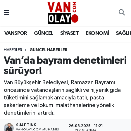
Vanspor
Van Nöbetçi Eczaneler
VANSPOR
GÜNCEL
SİYASET
EKONOMİ
SAĞLI
Güncel
Van Hava Durumu
HABERLER
GÜNCEL HABERLER
Siyaset
Van Namaz Vakitleri
Van’da bayram denetimleri
Ekonomi
Van Trafik Yoğunluk Haritası
sürüyor!
Sağlık
Süper Lig Puan Durumu ve Fikstür
Van Büyükşehir Belediyesi, Ramazan Bayramı
öncesinde vatandaşların sağlıklı ve hijyenik gıda
Eğitim
Tüm Manşetler
tüketimini sağlamak amacıyla tatlı, pasta
şekerleme ve lokum imalathanelerine yönelik
Bilim & Teknoloji
Son Dakika Haberleri
denetimlerini artırdı.
SUAT TINK
Dünya
Haber Arşivi
26.03.2025 - 11:21
VANOLAY.COM MUHABIRI
YAYINLANMA