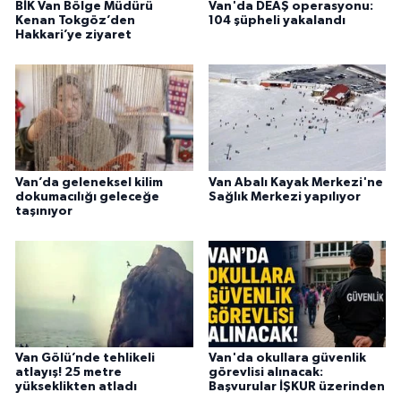
BİK Van Bölge Müdürü
Van'da DEAŞ operasyonu:
Kenan Tokgöz’den
104 şüpheli yakalandı
Hakkari’ye ziyaret
Van’da geleneksel kilim
Van Abalı Kayak Merkezi'ne
dokumacılığı geleceğe
Sağlık Merkezi yapılıyor
taşınıyor
Van Gölü’nde tehlikeli
Van'da okullara güvenlik
atlayış! 25 metre
görevlisi alınacak:
yükseklikten atladı
Başvurular İŞKUR üzerinden