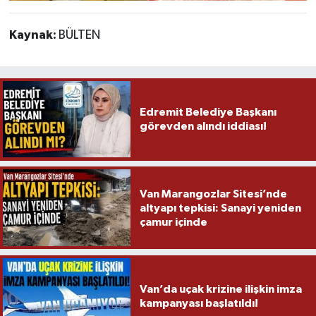
Kaynak:
BÜLTEN
Edremit Belediye Başkanı
görevden alındı iddiası!
Van Marangozlar Sitesi’nde
altyapı tepkisi: Sanayi yeniden
çamur içinde
Van’da uçak krizine ilişkin imza
kampanyası başlatıldı!